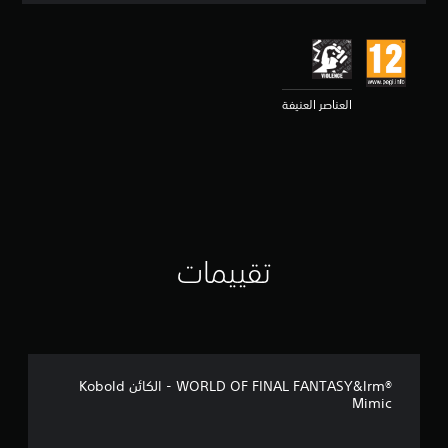
ي
ي
م
4
.
العناصر العنيفة
7
ن
ج
و
م
م
ن
5
ن
تقييمات
ج
و
م
م
ن
إ
ج
WORLD OF FINAL FANTASY&lrm®‎ - الكائن Kobold
م
Mimic
ا
ل
ي