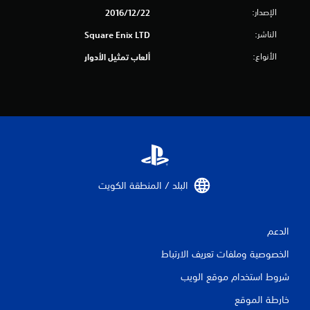
الإصدار:
ا
22‏/12‏/2016
الناشر:
Square Enix LTD
ل
الأنواع:
ألعاب تمثيل الأدوار
ي
3
0
م
ن
البلد / المنطقة الكويت‏
ا
ل
الدعم
ت
الخصوصية وملفات تعريف الارتباط
ق
شروط استخدام موقع الويب
ي
خارطة الموقع