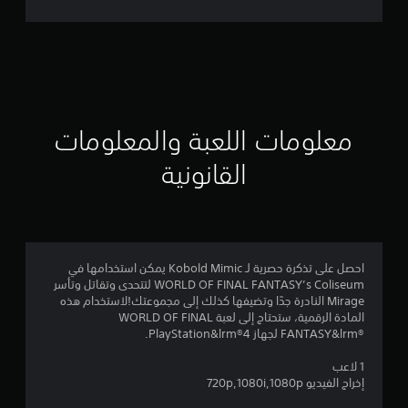
ت
ق
ي
ي
معلومات اللعبة والمعلومات
م
القانونية
4
.
7
احصل على تذكرة حصرية لـ Kobold Mimic يمكن استخدامها في
WORLD OF FINAL FANTASY’s Coliseum لتتحدى وتقاتل وتأسر
ن
Mirage النادرة جدًا وتضيفها كذلك إلى مجموعتك!لاستخدام هذه
المادة الرقمية، ستحتاج إلى لعبة WORLD OF FINAL
ج
FANTASY&lrm®‎ لجهاز PlayStation&lrm®4.
و
1 لاعب
إخراج الفيديو 720p,1080i,1080p
م