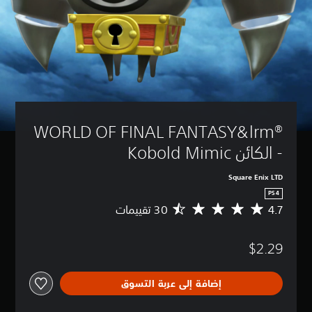
WORLD OF FINAL FANTASY&lrm®‎ 
- الكائن Kobold Mimic
Square Enix LTD
PS4
4.7
م
ت
و
$2.29
س
ط
ا
إضافة إلى عربة التسوق
ل
ت
ق