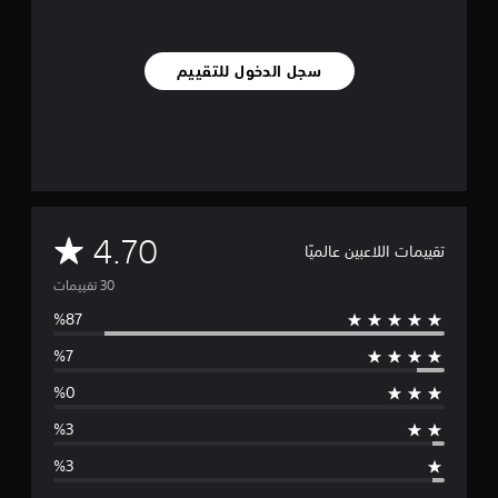
3
0
م
سجل الدخول للتقييم
ن
ا
ل
ت
ق
ي
ي
م
م
ا
4.70
تقييمات اللاعبين عالميًا
ت
ت
و
س
ط
ا
ل