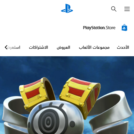
ب
ح
ث
الأحدث
مجموعات الألعاب
العروض
الاشتراكات
استعرض