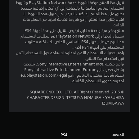
تنزيل هذا المنتج عرضة لشروط خدمة PlayStation Network وشروط
م
استخدام البرنامج الخاصة بنا بالإضافة إلى أي أحكام إضافية محددة
تطبق على هذا المنتج. إذا كنت لا ترغب في قبول هذه الشروط، لا
ن
تقوم بتنزيل هذا المنتج. راجع شروط الخدمة لمزيد من المعلومات
الهامة.
5
مبلغ يدفع مرة واحدة مقابل ترخيص للتنزيل على عدة أجهزة PS4.
تسجيل الدخول إلى PlayStation Network غير مطلوب لاستخدام
ن
هذا الترخيص على جهاز PS4 الأساسي الخاص بك، لكنه مطلوب
للاستخدام على أجهزة PS4 أخرى.
ج
راجع تحذيرات الاستخدام الآمن لمعلومات هامة حول الاستخدام الآمن
قبل استخدام هذا المنتج.
برامج مكتبة ©Sony Interactive Entertainment Inc. ملخصة
و
بشكل حصري إلى Sony Interactive Entertainment Europe.
تطبق شروط استخدام البرنامج، راجع eu.playstation.com/legal
م
لمعرفة حقوق الاستخدام الكاملة.
م
© 2016 SQUARE ENIX CO., LTD. All Rights Reserved.
CHARACTER DESIGN: TETSUYA NOMURA / YASUHISA
ن
IZUMISAWA
إ
ج
م
المنصة:
PS4