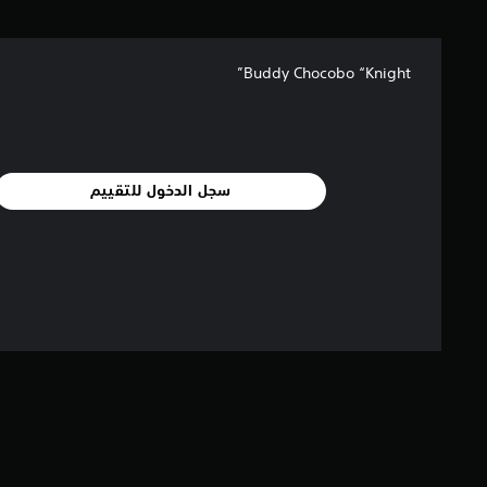
ل
ي
2
م
Buddy Chocobo “Knight”
ن
ا
ل
ت
ق
سجل الدخول للتقييم
ي
ي
م
ا
ت