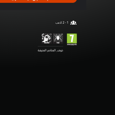
ل
ت
ق
ي
ي
م
5
ن
ج
و
م
خوف, العناصر العنيفة
م
ن
5
ن
ج
و
م
م
ن
إ
ج
م
ا