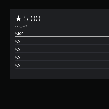
م
5.00
ت
و
س
ط
ا
ل
ت
ق