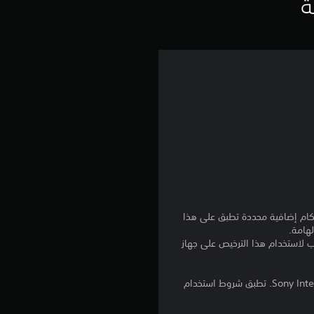
ي
ة
ي
م
5
ن
ج
و
م
نا بالإضافة إلى أي أحكام إضافية محددة تطبق على هذا
لهامة.
م
للتنزيل على عدة أجهزة PS4. تسجيل الدخول إلى PlayStation Network غير مطلوب لاستخدام هذا الترخيص على جهاز
ن
برامج مكتبة ©Sony Interactive Entertainment Inc. ملخصة بشكل حصري إلى Sony Interactive Entertainment Europe. تطبق شروط استخدام
5