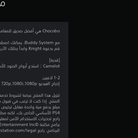
مع
Chocobo هي أفضل صديق للمغامر!
مع Buddy System، يمكنك اصطحاب chocobo buddy معك في رحلتك.
قم بدعوة Knight وابدأ رحلتك الآن!
[قدرة]
Camelot：استدع أرواح الجنود الأسطوريين لإبطاء جميع الأعداء الموجودين على مسافة مربعًا واحدًا واهزمهم.
1-2 لاعبين
إخراج الفيديو 720p,1080i,1080p
المنتج. إذا كنت لا ترغب في قبول ه
PS4 الأساسي الخاص بك، لكنه مطلوب للاستخدام على أجهزة PS4 أخرى.
راجع تحذيرات الاستخدام الآمن لمعل
البرنامج، راجع eu.playstation.com/legal لمعرفة حقوق الاستخدام الكاملة.