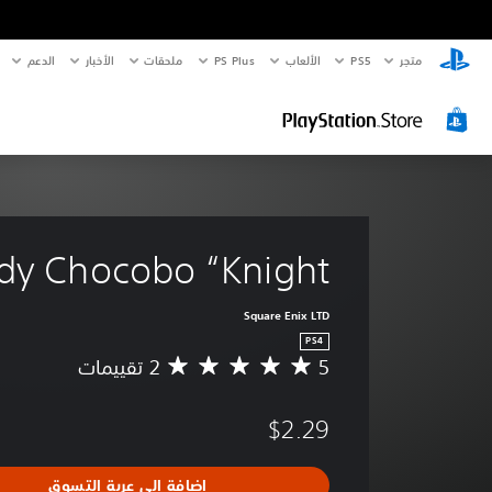
متجر
PS5‏
الألعاب
PS Plus
ملحقات
الأخبار
الدعم
dy Chocobo “Knight”
Square Enix LTD
PS4
5
م
ت
و
$2.29
س
ط
ا
إضافة إلى عربة التسوق