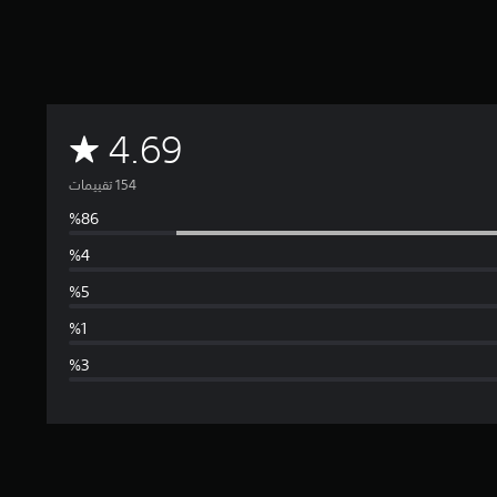
م
4.69
ت
و
س
ط
ا
ل
ت