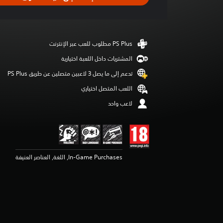
ل
ت
ق
ي
ي
م
4
المشتريات داخل اللعبة اختيارية
.
تدعم إلى ما يصل 3 لاعبين متصلين عن طريق PS Plus‏
6
9
اللعب المتصل اختياري
ن
لاعب واحد
ج
و
م
م
ن
5
In-Game Purchases, اللغة, العناصر العنيفة
ن
ج
و
م
م
ن
إ