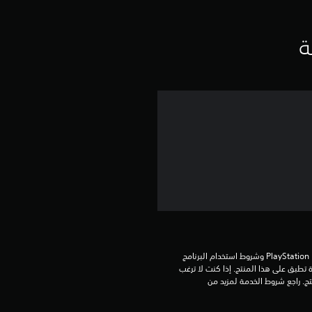
ق
ي
ة
ي
م
4
.
6
9
ن
تنزيل هذا المنتج عرضة لشروط خدمة PlayStation Network وشروط استخدام البرنامج 
الخاصة بنا بالإضافة إلى أي أحكام إضافية محددة تطبق على هذا المنتج. إذا كنت لا ترغب 
ج
في قبول هذه الشروط، لا تقوم بتنزيل هذا المنتج. راجع شروط الخدمة لمزيد من 
و