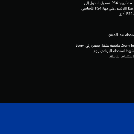
مبلغ يدفع مرة واحدة مقابل ترخيص للتنزيل على عدة أجهزة PS4. تسجيل الدخول إلى 
م
PlayStation Network غير مطلوب لاستخدام هذا الترخيص على جهاز PS4 الأساسي 
.
م
ن
5
برامج مكتبة ©Sony Interactive Entertainment Inc. ملخصة بشكل حصري إلى Sony 
Interactive Entertainment Europe. تطبق شروط استخدام البرنامج، راجع 
ن
ج
و
م
م
ن