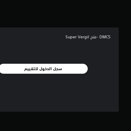
ج
م
ا
ل
ي
1
5
DMC5 -فتح Super Vergil
4
م
ن
ا
ل
سجل الدخول للتقييم
ت
ق
ي
ي
م
ا
ت