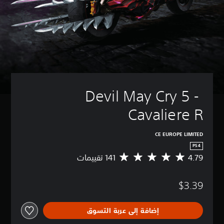
Devil May Cry 5 - 
Cavaliere R
CE EUROPE LIMITED
PS4
4.79
م
ت
و
$3.39
س
ط
ا
إضافة إلى عربة التسوق
ل
ت