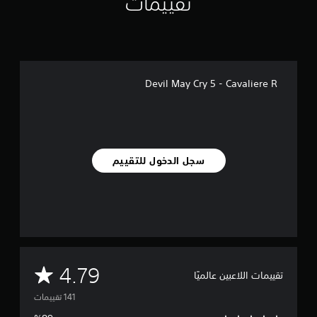
تقييمات
ل
ي
1
4
1
م
Devil May Cry 5 - Cavaliere R
ن
ا
ل
ت
ق
ي
سجل الدخول للتقييم
ي
م
ا
ت
م
4.79
تقييمات اللاعبين عالميًا
ت