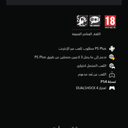
ق
ي
ي
م
4
.
اللغة, العناصر العنيفة
7
9
ن
ج
و
تدعم إلى ما يصل 3 لاعبين متصلين عن طريق PS Plus‏
م
م
اللعب المتصل اختياري
ن
اللعب عن بُعد مدعوم
5
ن
نسخة PS4‏
ج
اهتزاز DUALSHOCK 4‏
و
م
م
ن
إ
ج
م
ا