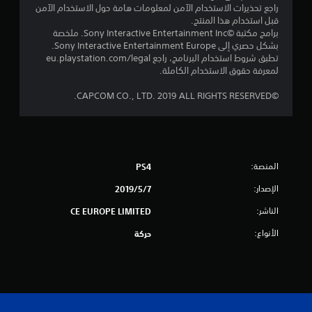
م
راجع تحذيرات الاستخدام الآمن لمعلومات هامة حول الاستخدام الآمن
قبل استخدام هذا المنتج.
م
برامج مكتبة ©Sony Interactive Entertainment Inc. ملخصة
بشكل حصري إلى Sony Interactive Entertainment Europe.
ن
تطبق شروط استخدام البرنامج، راجع eu.playstation.com/legal
لمعرفة حقوق الاستخدام الكاملة.
إ
©CAPCOM CO., LTD. 2019 ALL RIGHTS RESERVED.
ج
م
ا
المنصة:
PS4
ل
الإصدار:
7‏/5‏/2019
ي
الناشر:
CE EUROPE LIMITED
1
الأنواع:
حركة
4
1