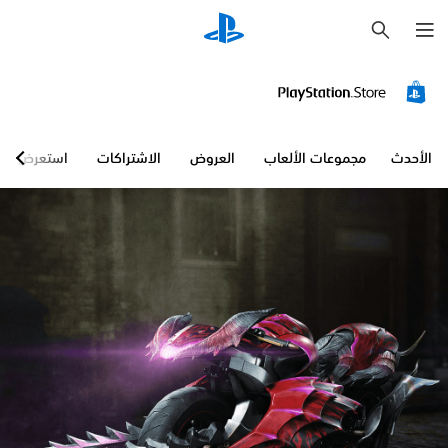
ب
ح
ث
الأحدث
مجموعات الألعاب
العروض
الاشتراكات
استعرض