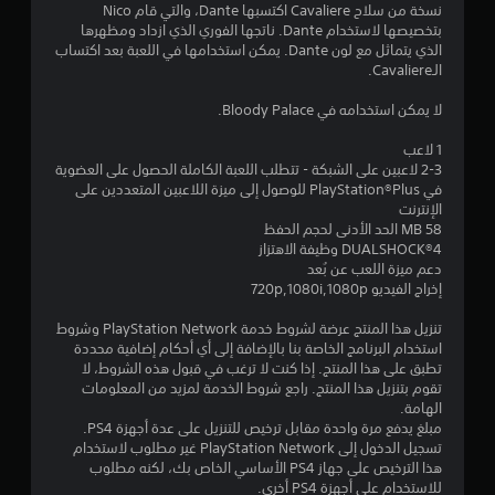
7
نسخة من سلاح Cavaliere اكتسبها Dante، والتي قام Nico
بتخصيصها لاستخدام Dante. ناتجها الفوري الذي ازداد ومظهرها
9
الذي يتماثل مع لون Dante. يمكن استخدامها في اللعبة بعد اكتساب
الـCavaliere.
ن
لا يمكن استخدامه في Bloody Palace.
ج
1 لاعب
و
2-3 لاعبين على الشبكة - تتطلب اللعبة الكاملة الحصول على العضوية
في PlayStation®Plus للوصول إلى ميزة اللاعبين المتعددين على
م
الإنترنت
58 MB الحد الأدنى لحجم الحفظ
م
DUALSHOCK‎®4 وظيفة الاهتزاز
دعم ميزة اللعب عن بُعد
ن
إخراج الفيديو 720p,1080i,1080p
5
تنزيل هذا المنتج عرضة لشروط خدمة PlayStation Network وشروط
استخدام البرنامج الخاصة بنا بالإضافة إلى أي أحكام إضافية محددة
ن
تطبق على هذا المنتج. إذا كنت لا ترغب في قبول هذه الشروط، لا
تقوم بتنزيل هذا المنتج. راجع شروط الخدمة لمزيد من المعلومات
الهامة.
ج
مبلغ يدفع مرة واحدة مقابل ترخيص للتنزيل على عدة أجهزة PS4.
تسجيل الدخول إلى PlayStation Network غير مطلوب لاستخدام
و
هذا الترخيص على جهاز PS4 الأساسي الخاص بك، لكنه مطلوب
للاستخدام على أجهزة PS4 أخرى.