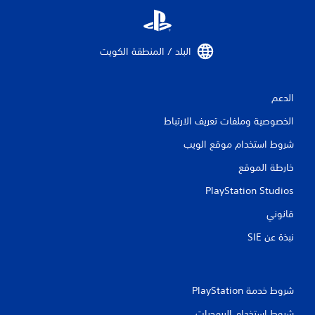
م
ن
ا
البلد / المنطقة الكويت‏
ل
الدعم
ت
الخصوصية وملفات تعريف الارتباط
ق
شروط استخدام موقع الويب
ي
خارطة الموقع
ي
PlayStation Studios
م
قانوني
ا
نبذة عن SIE‏
ت
شروط خدمة PlayStation‏
شروط استخدام البرمجيات