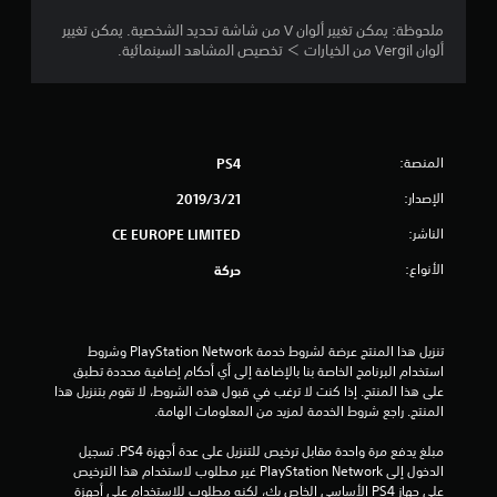
8
ملحوظة: يمكن تغيير ألوان V من شاشة تحديد الشخصية. يمكن تغيير
ألوان Vergil من الخيارات ＞ تخصيص المشاهد السينمائية.
ن
ج
و
المنصة:
PS4
م
الإصدار:
21‏/3‏/2019
م
الناشر:
CE EUROPE LIMITED
ن
الأنواع:
حركة
5
ن
تنزيل هذا المنتج عرضة لشروط خدمة PlayStation Network وشروط 
استخدام البرنامج الخاصة بنا بالإضافة إلى أي أحكام إضافية محددة تطبق 
ج
على هذا المنتج. إذا كنت لا ترغب في قبول هذه الشروط، لا تقوم بتنزيل هذا 
المنتج. راجع شروط الخدمة لمزيد من المعلومات الهامة.
و
مبلغ يدفع مرة واحدة مقابل ترخيص للتنزيل على عدة أجهزة PS4. تسجيل 
الدخول إلى PlayStation Network غير مطلوب لاستخدام هذا الترخيص 
م
على جهاز PS4 الأساسي الخاص بك، لكنه مطلوب للاستخدام على أجهزة 