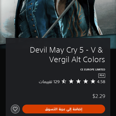
Devil May Cry 5 - V & 
Vergil Alt Colors
CE EUROPE LIMITED
PS4
4.58
م
ت
و
$2.29
س
ط
ا
إضافة إلى عربة التسوق
ل
ت