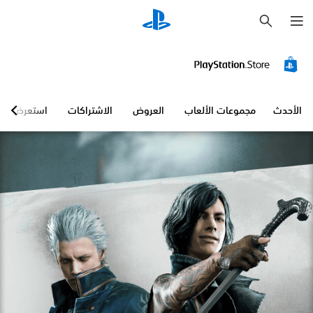
ب
ح
ث
الأحدث
مجموعات الألعاب
العروض
الاشتراكات
استعرض