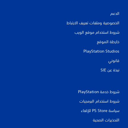
ن
الدعم
ا
الخصوصية وملفات تعريف الارتباط
ل
شروط استخدام موقع الويب
ت
خارطة الموقع
ق
PlayStation Studios
ي
قانوني
ي
نبذة عن SIE‏
م
ا
شروط خدمة PlayStation‏
ت
شروط استخدام البرمجيات
سياسة PS Store للإلغاء
التحذيرات الصحية