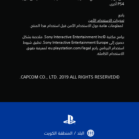
PS4 أخرى.
م
راجع 
ن
تحذيرات الاستخدام الآمن
 لمعلومات هامة حول الاستخدام الآمن قبل استخدام هذا المنتج.
إ
برامج مكتبة ©Sony Interactive Entertainment Inc. ملخصة بشكل 
ج
حصري إلى Sony Interactive Entertainment Europe. تطبق شروط 
استخدام البرنامج، راجع eu.playstation.com/legal لمعرفة حقوق 
م
الاستخدام الكاملة.
ا
ل
©CAPCOM CO., LTD. 2019 ALL RIGHTS RESERVED.
ي
1
2
9
م
البلد / المنطقة الكويت‏