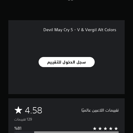
ل
ي
1
2
9
Devil May Cry 5 - V & Vergil Alt Colors
م
ن
ا
ل
ت
ق
سجل الدخول للتقييم
ي
ي
م
ا
ت
م
4.58
تقييمات اللاعبين عالميًا
ت
و