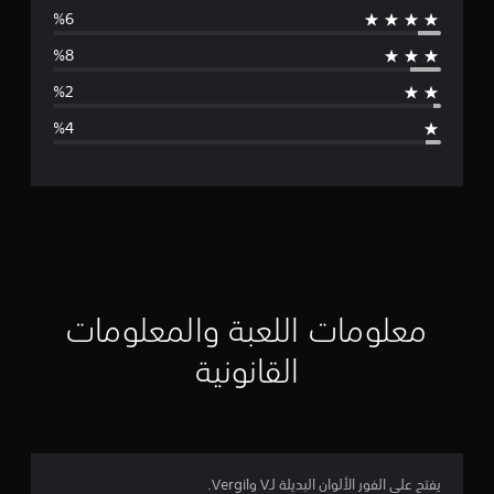
س
ط
ا
ل
ت
ق
ي
ي
معلومات اللعبة والمعلومات
م
القانونية
4
.
5
يفتح على الفور الألوان البديلة لـV وVergil.