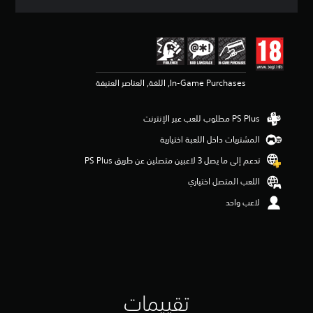
ق
ي
ي
م
4
.
In-Game Purchases, اللغة, العناصر العنيفة
5
8
ن
ج
و
المشتريات داخل اللعبة اختيارية
م
م
تدعم إلى ما يصل 3 لاعبين متصلين عن طريق PS Plus‏
ن
اللعب المتصل اختياري
5
ن
لاعب واحد
ج
و
م
م
ن
إ
ج
تقييمات
م
ا