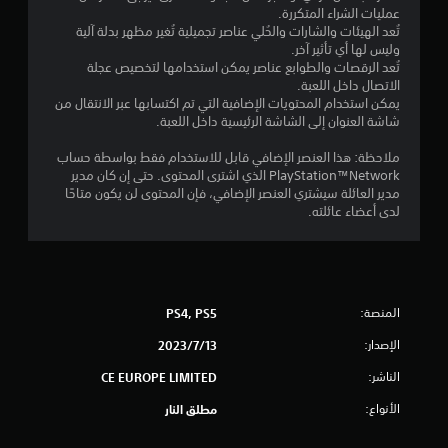
عمليات الشراء المتكررة.
تُعد الهيئات والشارات والحُلي عناصر تجميلية تُغير مظهر بدلة آلية
وليس لها أي تأثير آخر.
تُعد الرقصات والطوابع عناصر يمكن استخدامها لتخصيص عجلة
الاتصال داخل اللعبة.
يمكن استخدام المحتويات الإضافية التي تم اكتسابها عبر الانتقال من
شاشة العنوان إلى الشاشة الرئيسية داخل اللعبة.
ملاحظة: هذا العنصر الإضافي قابل للاستخدام فقط بواسطة حساب
PlayStation™Network الذي اشترى المحتوى. حتى إن كان مدير
مدير العائلة سيشتري العنصر الإضافي، فإن المحتوى لن يكون متاحًا
لدى أعضاء عائلته.
المنصة:
PS4, PS5
الإصدار:
13‏/7‏/2023
الناشر:
CE EUROPE LIMITED
الأنواع:
مطلق النار