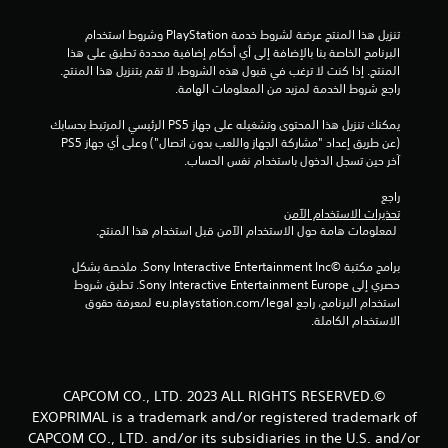
تنزيل هذا المنتج عرضة لشروط خدمة‫ PlayStation وشروط استخدام 
البرنامج الخاصة بنا بالإضافة إلى أي أحكام إضافية محددة تطبق على هذا 
المنتج. إذا كنت لا ترغب في قبول هذه الشروط، لا تقم بتنزيل هذا المنتج. 
راجع شروط الخدمة لمزيد من المعلومات الهامة.
يمكنك تنزيل هذا المحتوى وتشغيله على جهاز PS5 الرئيسي المرتبط بحسابك 
(عن طريق إعداد "مشاركة الجهاز واللعب بدون اتصال") وعلى أي جهاز PS5 
آخر حين تسجل الدخول باستخدام نفس الحساب.
راجع 
تحذيرات الاستخدام الآمن
 لمعلومات هامة حول الاستخدام الآمن قبل استخدام هذا المنتج.
برامج مكتبة ©Sony Interactive Entertainment Inc. ملخصة بشكل 
حصري إلى Sony Interactive Entertainment Europe. تطبق شروط 
استخدام البرنامج، راجع eu.playstation.com/legal لمعرفة حقوق 
الاستخدام الكاملة.
©CAPCOM CO., LTD. 2023 ALL RIGHTS RESERVED.
EXOPRIMAL is a trademark and/or registered trademark of
CAPCOM CO., LTD. and/or its subsidiaries in the U.S. and/or