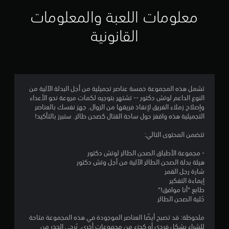
م
معلومات اللعبة والمعلومات
ا
القانونية
ت
تشمل هذه المجموعة خمسة عناصر تجميلية من أجل البدلة الآلية من
النوع الداعم لوتش دكتور -- تشتهر بتوجيه لكمات مروعة نحو الأعداء
وإصلاح زملاء الفريق لإنقاذ فريقها من الزوال. جهز نفسك بالعناصر
التجميلية هذه واقفز حول ساحة القتال كصحن طائر. ستبرز بالتأكيد!
تتضمن المحتوى التالي:
- مجموعة الأطباق الصحن الطائر لوتش دكتور
هيئة بدلة الصحن الطائر الآلية من أجل وتش دكتور
شارة رجل القمر
إيماءة التفكير
طابع "أنا موافق!"
حُلية الصحن الطائر
ملحوظة: قد تصبح أيضًا العناصر الموجودة في هذه المجموعة متاحة
للشراء بشكل فردي أو كجزء من مجموعات أخرى. يُرجى الحذر من