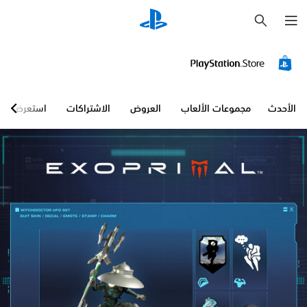
ب
ح
ث
الأحدث
مجموعات الألعاب
العروض
الاشتراكات
استعرض