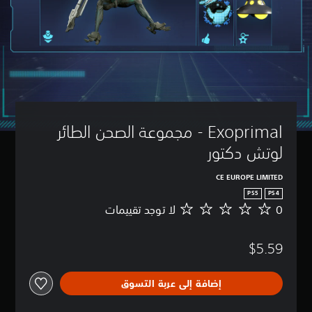
Exoprimal - مجموعة الصحن الطائر 
لوتش دكتور
CE EUROPE LIMITED
PS5
PS4
0
لا توجد تقييمات
ل
ا
ت
$5.59
و
ج
د
إضافة إلى عربة التسوق
ت
ق
ي