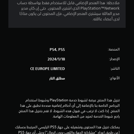
ملاحظة: هذا العنصر الإضافي قابل للاستخدام فقط بواسطة حساب
PlayStation™Network الذي اشترى المحتوى. حتى إن كان مدير
مدير العائلة سيشتري العنصر الإضافي، فإن المحتوى لن يكون متاحًا
لدى أعضاء عائلته.
المنصة:
PS4, PS5
الإصدار:
18‏/1‏/2024
الناشر:
CE EUROPE LIMITED
الأنواع:
مطلق النار
تنزيل هذا المنتج عرضة لشروط خدمة‫ PlayStation وشروط استخدام 
البرنامج الخاصة بنا بالإضافة إلى أي أحكام إضافية محددة تطبق على هذا 
المنتج. إذا كنت لا ترغب في قبول هذه الشروط، لا تقم بتنزيل هذا المنتج. 
راجع شروط الخدمة لمزيد من المعلومات الهامة.
يمكنك تنزيل هذا المحتوى وتشغيله على جهاز PS5 الرئيسي المرتبط بحسابك 
(عن طريق إعداد "مشاركة الجهاز واللعب بدون اتصال") وعلى أي جهاز PS5 