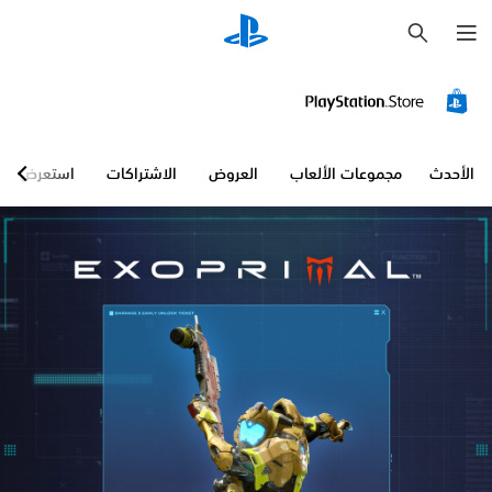
ب
ح
ث
الأحدث
مجموعات الألعاب
العروض
الاشتراكات
استعرض