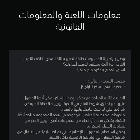
ي
م
معلومات اللعبة والمعلومات
ا
القانونية
ت
وصل باراج بيتا الذي يبعث طاقة تدمير هائلة المدى بقاذف اللهب
الخاص به! أأنت مستعد لترهب أعداءك؟
اسبق الجميع بتذكرة فتح مبكر!
تتضمن المحتوى التالي:
- تذكرة الفتح المبكر لباراج β
البدلات الآلية المتاحة مع تذاكر الإصدار المبكر يمكن أيضًا الحصول
عليها عبر تحقيق شروط الفتح في اللعبة. يُرجى ملاحظة أنه يمكن
شراؤها حتى لو كنت حاصلًا عليها بالفعل.
ملحوظة: قد تصبح العناصر الموجودة في هذه المجموعة متاحة أيضًا
للشراء بشكل فردي أو كجزء من مجموعات أخرى. يُرجى الحذر من
عمليات الشراء المتكررة.
يمكن استخدام المحتويات الإضافية التي تم اكتسابها عبر الانتقال من
شاشة العنوان إلى الشاشة الرئيسية داخل اللعبة.