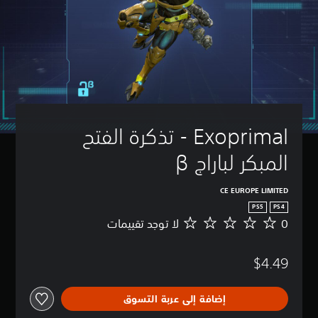
Exoprimal - تذكرة الفتح 
المبكر لباراج β
CE EUROPE LIMITED
PS5
PS4
0
لا توجد تقييمات
ل
ا
ت
$4.49
و
ج
د
إضافة إلى عربة التسوق
ت
ق