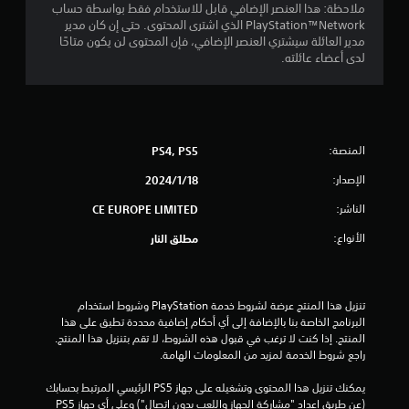
ملاحظة: هذا العنصر الإضافي قابل للاستخدام فقط بواسطة حساب
PlayStation™Network الذي اشترى المحتوى. حتى إن كان مدير
مدير العائلة سيشتري العنصر الإضافي، فإن المحتوى لن يكون متاحًا
لدى أعضاء عائلته.
المنصة:
PS4, PS5
الإصدار:
18‏/1‏/2024
الناشر:
CE EUROPE LIMITED
الأنواع:
مطلق النار
تنزيل هذا المنتج عرضة لشروط خدمة‫ PlayStation وشروط استخدام 
البرنامج الخاصة بنا بالإضافة إلى أي أحكام إضافية محددة تطبق على هذا 
المنتج. إذا كنت لا ترغب في قبول هذه الشروط، لا تقم بتنزيل هذا المنتج. 
راجع شروط الخدمة لمزيد من المعلومات الهامة.
يمكنك تنزيل هذا المحتوى وتشغيله على جهاز PS5 الرئيسي المرتبط بحسابك 
(عن طريق إعداد "مشاركة الجهاز واللعب بدون اتصال") وعلى أي جهاز PS5 