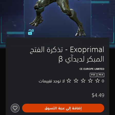
Exoprimal - تذكرة الفتح 
المبكر لديدآي β
CE EUROPE LIMITED
PS5
PS4
0
لا توجد تقييمات
ل
ا
ت
$4.49
و
ج
د
إضافة إلى عربة التسوق
ت
ق