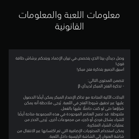
ي
م
معلومات اللعبة والمعلومات
ا
القانونية
ت
وصل ديدآي بيتا الذي يتخصص في نيران الإخماد ويتحكم برشاش طاقة
قوي!
اسبق الجميع بتذكرة فتح مبكر!
تتضمن المحتوى التالي:
- تذكرة الفتح المبكر لديدآي β
البدلات الآلية المتاحة مع تذاكر الإصدار المبكر يمكن أيضًا الحصول
عليها عبر تحقيق شروط الفتح في اللعبة. يُرجى ملاحظة أنه يمكن
شراؤها حتى لو كنت حاصلًا عليها بالفعل.
ملحوظة: قد تصبح العناصر الموجودة في هذه المجموعة متاحة أيضًا
للشراء بشكل فردي أو كجزء من مجموعات أخرى. يُرجى الحذر من
عمليات الشراء المتكررة.
يمكن استخدام المحتويات الإضافية التي تم اكتسابها عبر الانتقال من
شاشة العنوان إلى الشاشة الرئيسية داخل اللعبة.