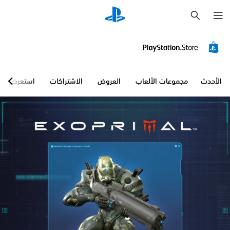
ب
ح
ث
الأحدث
مجموعات الألعاب
العروض
الاشتراكات
استعرض