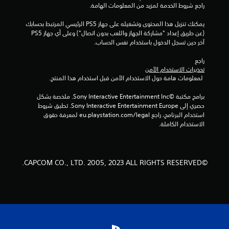
ن
راجع شروط الخدمة لمزيد من المعلومات الهامة.
إ
يمكنك تنزيل هذا المحتوى وتشغيله على جهاز PS5 الرئيسي المرتبط بحسابك 
(عن طريق إعداد "مشاركة الجهاز واللعب بدون اتصال") وعلى أي جهاز PS5 
ج
آخر حين تسجل الدخول باستخدام نفس الحساب.
م
راجع 
تحذيرات الاستخدام الآمن
ا
 لمعلومات هامة حول الاستخدام الآمن قبل استخدام هذا المنتج.
ل
برامج مكتبة ©Sony Interactive Entertainment Inc. ملخصة بشكل 
حصري إلى Sony Interactive Entertainment Europe. تطبق شروط 
ي
استخدام البرنامج، راجع eu.playstation.com/legal لمعرفة حقوق 
الاستخدام الكاملة.
8
1
©CAPCOM CO., LTD. 2005, 2023 ALL RIGHTS RESERVED.
م
ن
ا