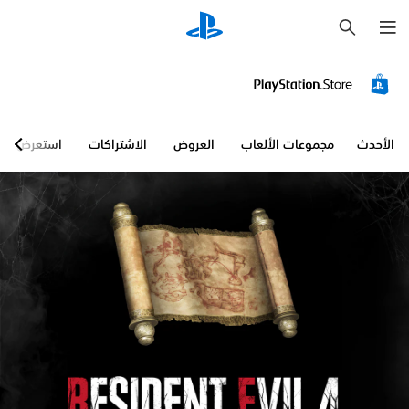
ب
ح
ث
الأحدث
مجموعات الألعاب
العروض
الاشتراكات
استعرض