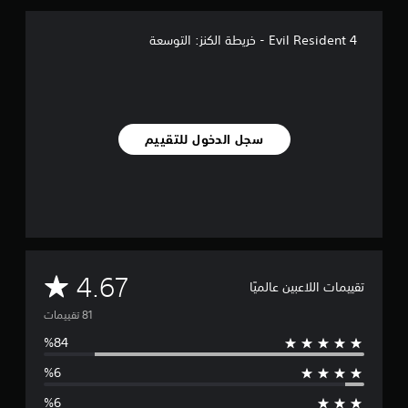
ل
ي
4 Evil Resident - خريطة الكنز: التوسعة
8
1
م
ن
ا
ل
سجل الدخول للتقييم
ت
ق
ي
ي
م
ا
ت
م
4.67
تقييمات اللاعبين عالميًا
ت
و
س