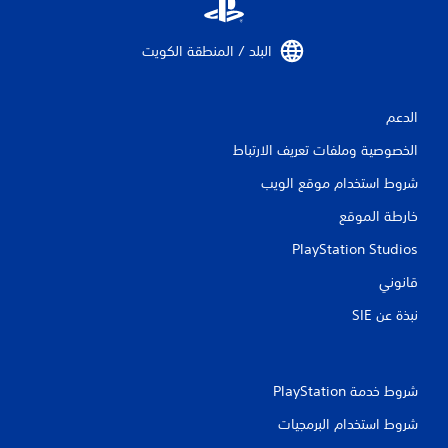
ل
ت
البلد / المنطقة الكويت‏
ق
ي
الدعم
ي
الخصوصية وملفات تعريف الارتباط
م
شروط استخدام موقع الويب
ا
خارطة الموقع
PlayStation Studios
ت
قانوني
نبذة عن SIE‏
شروط خدمة PlayStation‏
شروط استخدام البرمجيات