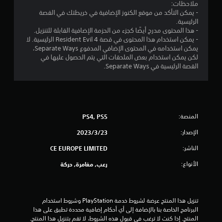
ن
ملاحظات:
- يمكن التأكد من موقع الكنوز الإضافية في خريطتك في القصة
ج
الرئيسية.
- هذا المحتوى مدرج أيضًا كجزء من الحزمة الإضافية القابلة للتنزيل.
و
- يمكن استخدام هذا المحتوى في قصة Resident Evil 4 الرئيسية. لا
يمكن استخدامه في المحتوى الإضافي المدفوع Separate Ways،
م
لكن يمكن استخدام بعض الملحقات التي يتم الحصول عليها في
القصة الرئيسية في Separate Ways.
م
ن
5
المنصة:
PS4, PS5
ن
الإصدار:
23‏/3‏/2023
ج
الناشر:
CE EUROPE LIMITED
الأنواع:
رعب, مغامرة, حركة
و
م
تنزيل هذا المنتج عرضة لشروط خدمة‫ PlayStation وشروط استخدام 
م
البرنامج الخاصة بنا بالإضافة إلى أي أحكام إضافية محددة تطبق على هذا 
المنتج. إذا كنت لا ترغب في قبول هذه الشروط، لا تقم بتنزيل هذا المنتج. 