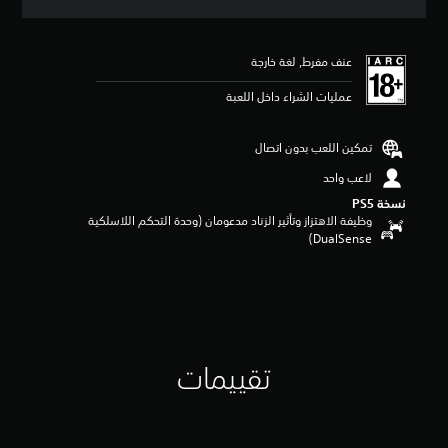
ق
ي
ي
عنف مفرط, لغة خارجة
م
4
عمليات الشراء داخل اللعبة
.
6
7
تمكين اللعب بدون اتصال
ن
ج
لاعب واحد
و
نسخة PS5‏
م
وظيفة الاهتزاز وتأثير الزناد مدعومان (وحدة التحكم اللاسلكية
م
DualSense‏)
ن
5
ن
ج
و
م
م
تقييمات
ن
إ
ج
م
ا