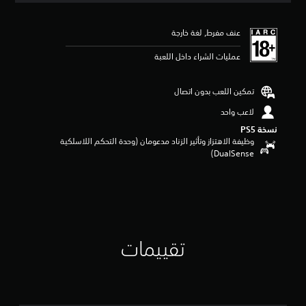
ي
ي
عنف مفرط, لغة خارجة
م
4
عمليات الشراء داخل اللعبة
.
5
8
تمكين اللعب بدون اتصال
ن
ج
لاعب واحد
و
نسخة PS5‏
م
وظيفة الاهتزاز وتأثير الزناد مدعومان (وحدة التحكم اللاسلكية
م
DualSense‏)
ن
5
ن
ج
و
م
م
تقييمات
ن
إ
ج
م
ا
ل