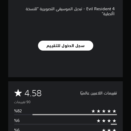
ي
4 Evil Resident - تبديل الموسيقى التصويرية "للنسخة
9
األصلية"
0
م
ن
ا
ل
ت
سجل الدخول للتقييم
ق
ي
ي
م
ا
ت
م
4.58
تقييمات اللاعبين عالميًا
ت
و
س