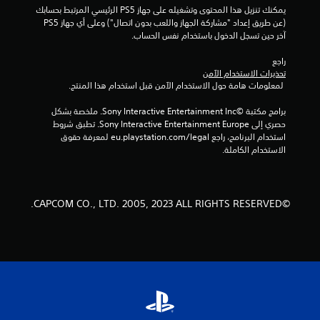
ن
يمكنك تنزيل هذا المحتوى وتشغيله على جهاز PS5 الرئيسي المرتبط بحسابك 
(عن طريق إعداد "مشاركة الجهاز واللعب بدون اتصال") وعلى أي جهاز PS5 
إ
آخر حين تسجل الدخول باستخدام نفس الحساب.
ج
راجع 
تحذيرات الاستخدام الآمن
م
 لمعلومات هامة حول الاستخدام الآمن قبل استخدام هذا المنتج.
ا
برامج مكتبة ©Sony Interactive Entertainment Inc. ملخصة بشكل 
حصري إلى Sony Interactive Entertainment Europe. تطبق شروط 
ل
استخدام البرنامج، راجع eu.playstation.com/legal لمعرفة حقوق 
الاستخدام الكاملة.
ي
9
©CAPCOM CO., LTD. 2005, 2023 ALL RIGHTS RESERVED.
0
م
ن
ا