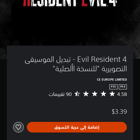
4 Evil Resident - تبديل الموسيقى 
التصويرية "للنسخة األصلية"
CE EUROPE LIMITED
PS5
PS4
4.58
م
ت
و
$3.39
س
ط
ا
إضافة إلى عربة التسوق
ل
ت
ق