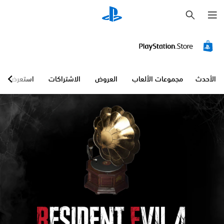
ب
ح
ث
الأحدث
مجموعات الألعاب
العروض
الاشتراكات
استعرض