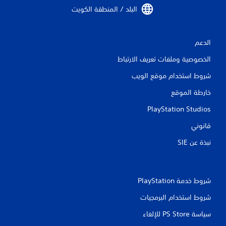
ل
البلد / المنطقة الكويت‏
ت
ق
الدعم
ي
الخصوصية وملفات تعريف الارتباط
ي
شروط استخدام موقع الويب
م
خارطة الموقع
PlayStation Studios
ا
قانوني
ت
نبذة عن SIE‏
شروط خدمة PlayStation‏
شروط استخدام البرمجيات
سياسة PS Store للإلغاء