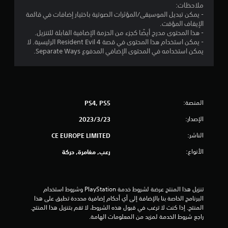
ن
ملاحظات:
- يمكن تبديل الموسيقى/المؤثرات الصوتية باختيار إضافات في قائمة
ج
الإيقاف المؤقت.
- هذا المحتوى مدرج أيضًا كجزء من الحزمة الإضافية القابلة للتنزيل.
و
- يمكن استخدام هذا المحتوى في قصة Resident Evil 4 الرئيسية. لا
يمكن استخدامه في المحتوى الإضافي المدفوع Separate Ways.
م
م
ن
المنصة:
PS4, PS5
5
الإصدار:
23‏/3‏/2023
ن
الناشر:
CE EUROPE LIMITED
الأنواع:
رعب, مغامرة, حركة
ج
و
تنزيل هذا المنتج عرضة لشروط خدمة‫ PlayStation وشروط استخدام 
م
البرنامج الخاصة بنا بالإضافة إلى أي أحكام إضافية محددة تطبق على هذا 
المنتج. إذا كنت لا ترغب في قبول هذه الشروط، لا تقم بتنزيل هذا المنتج. 
م
راجع شروط الخدمة لمزيد من المعلومات الهامة.