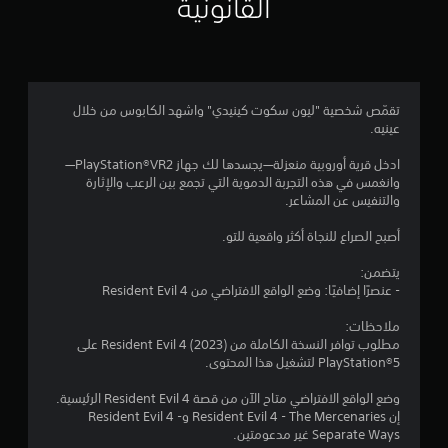
القانونية
4
.
2
تقمّص شخصية "ليون سكوت كينيدي" واشهد الكابوس من خلال
عينيه.
9
ادخل قرية أوروبية منعزلة—يجسدها لك جهاز ‏PlayStation®VR2‏—
ن
وانغمس في هذه التجربة الدموية التي تجمع بين الرعب والإثارة
والتنفيس عن المشاعر.
ج
أصبح الصراع للنجاة أكثر واقعية للتو.
و
يتضمن:
م
- عنصرًا إضافيًا: وضع الواقع الافتراضي من Resident Evil 4
م
ملاحظات:
مطلوب توافر النسخة الكاملة من Resident Evil 4 (2023) على
ن
PlayStation®5 لتشغيل هذا المحتوى.
5
وضع الواقع الافتراضي متاح الآن من قصة Resident Evil 4 الرئيسية.
إن Resident Evil 4 - The Mercenaries وResident Evil 4 -
ن
Separate Ways غير مدعومتين.