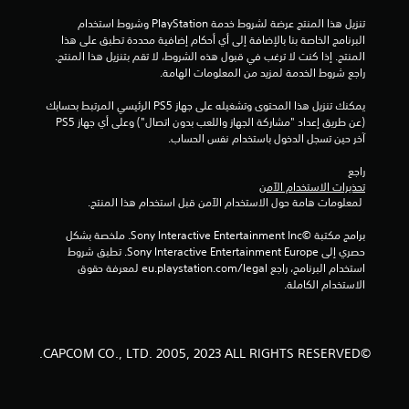
1
تنزيل هذا المنتج عرضة لشروط خدمة‫ PlayStation وشروط استخدام 
البرنامج الخاصة بنا بالإضافة إلى أي أحكام إضافية محددة تطبق على هذا 
5
المنتج. إذا كنت لا ترغب في قبول هذه الشروط، لا تقم بتنزيل هذا المنتج. 
راجع شروط الخدمة لمزيد من المعلومات الهامة.
3
يمكنك تنزيل هذا المحتوى وتشغيله على جهاز PS5 الرئيسي المرتبط بحسابك 
م
(عن طريق إعداد "مشاركة الجهاز واللعب بدون اتصال") وعلى أي جهاز PS5 
آخر حين تسجل الدخول باستخدام نفس الحساب.
ن
راجع 
ا
تحذيرات الاستخدام الآمن
 لمعلومات هامة حول الاستخدام الآمن قبل استخدام هذا المنتج.
ل
برامج مكتبة ©Sony Interactive Entertainment Inc. ملخصة بشكل 
حصري إلى Sony Interactive Entertainment Europe. تطبق شروط 
ت
استخدام البرنامج، راجع eu.playstation.com/legal لمعرفة حقوق 
الاستخدام الكاملة.
ق
ي
©CAPCOM CO., LTD. 2005, 2023 ALL RIGHTS RESERVED.
ي
م