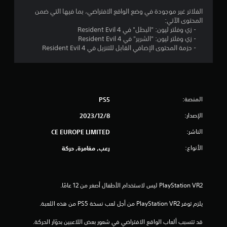
الفلاتر غير موجودة في وضع الواقع الافتراضي، بما فيها التي ضمن
ج
المحتوى الآتي:
- زي وفلتر ليون: "البطل" في Resident Evil 4
و
- زي وفلتر ليون: "الشرير" في Resident Evil 4
- حزمة المحتوى الإضافي القابل للتنزيل في Resident Evil 4
م
م
ن
المنصة:
PS5
إ
الإصدار:
8‏/12‏/2023
ج
الناشر:
CE EUROPE LIMITED
م
الأنواع:
رعب, مغامرة, حركة
ا
ل
ي
يلزم توفر PlayStation VR2 من أجل لعب نسخة PS5 من هذه اللعبة.
3
قد تتسبب ألعاب الواقع الافتراضي في شعور بعض اللاعبين بدوّار الحركة.