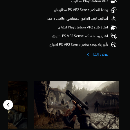
م
ن
وحدتا التحكم PS VR2 Sense مطلوبتان
5
أساليب لعب الواقع الافتراضي: جالس، واقف
ن
ج
اهتزاز قناع PlayStation VR2 اختياري
و
م
اهتزاز وحدة تحكم PS VR2 Sense اختياري
م
تأثير زناد وحدة تحكم PS VR2 Sense اختياري
ن
إ
عرض الكل
ج
م
ا
ل
ي
3
.
1
أ
ل
ف
م
ن
ا