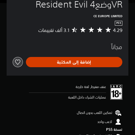
VRوضعResident Evil 4
CE EUROPE LIMITED
PS5
4.29
م
ت
و
مجاناً
س
ط
ا
إضافة إلى المكتبة
ل
ت
ق
ي
ي
عنف مفرط, لغة خارجة
م
4
عمليات الشراء داخل اللعبة
.
2
9
تمكين اللعب بدون اتصال
ن
لاعب واحد
ج
و
نسخة PS5‏
م