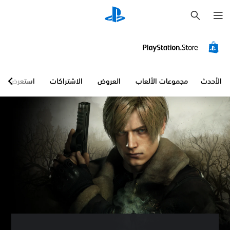
ب
ح
ث
الأحدث
مجموعات الألعاب
العروض
الاشتراكات
استعرض