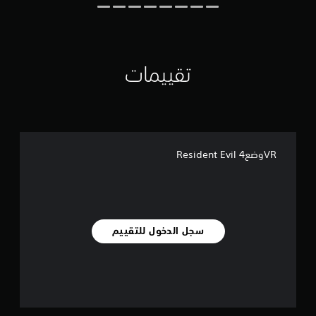
ل
ت
ق
ي
ي
تقييمات
م
ا
ت
VRوضعResident Evil 4
سجل الدخول للتقييم