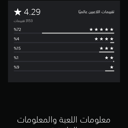
م
4.29
تقييمات اللاعبين عالميًا
ت
و
س
ط
ا
ل
ت
ق
ي
ي
معلومات اللعبة والمعلومات
م