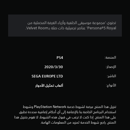
4
.
8
تحتوي 'مجموعة موسيقى الخلفية وأزياء الغرفة المخملية من
Persona®5 Royal' عناصر تجميلية ذات صلة بـVelvet Room.
9
ن
ج
المنصة:
PS4
و
الإصدار:
30‏/3‏/2020
م
الناشر:
SEGA EUROPE LTD
م
الأنواع:
ألعاب تمثيل الأدوار
ن
5
تنزيل هذا المنتج عرضة لشروط خدمة PlayStation Network وشروط 
استخدام البرنامج الخاصة بنا بالإضافة إلى أي أحكام إضافية محددة تطبق 
ن
على هذا المنتج. إذا كنت لا ترغب في قبول هذه الشروط، لا تقوم بتنزيل هذا 
المنتج. راجع شروط الخدمة لمزيد من المعلومات الهامة.
ج