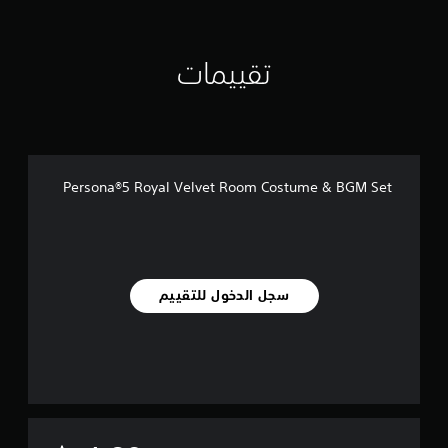
ي
8
9
تقييمات
م
ن
ا
ل
ت
ق
ي
Persona®5 Royal Velvet Room Costume & BGM Set
ي
م
ا
ت
سجل الدخول للتقييم