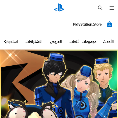
ب
ح
ث
الأحدث
مجموعات الألعاب
العروض
الاشتراكات
استعرض