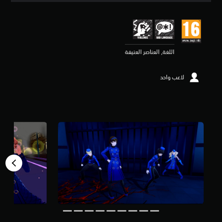
ي
ي
م
4
.
اللغة, العناصر العنيفة
8
9
ن
لاعب واحد
ج
و
م
م
ن
5
ن
ج
و
م
م
ن
إ
ج
م
ا
ل