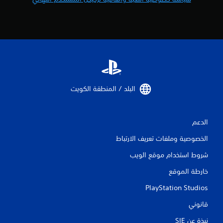
م
ن
ا
ل
ت
البلد / المنطقة الكويت‏
ق
الدعم
ي
الخصوصية وملفات تعريف الارتباط
ي
شروط استخدام موقع الويب
م
خارطة الموقع
ا
PlayStation Studios
ت
قانوني
نبذة عن SIE‏