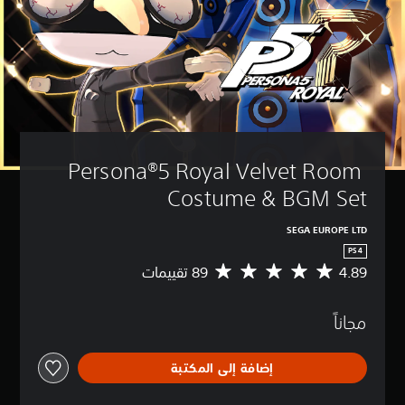
Persona®5 Royal Velvet Room 
Costume & BGM Set
SEGA EUROPE LTD
PS4
4.89
م
ت
و
مجاناً
س
ط
ا
إضافة إلى المكتبة
ل
ت
ق