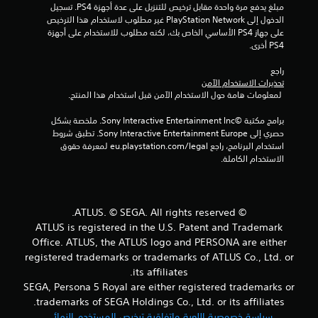
مبلغ يدفع مرة واحدة مقابل ترخيص للتنزيل على عدة أجهزة PS4. تسجيل 
الدخول إلى PlayStation Network غير مطلوب لاستخدام هذا الترخيص 
و
على جهاز PS4 الأساسي الخاص بك، لكنه مطلوب للاستخدام على أجهزة 
PS4 أخرى.
م
راجع 
م
تحذيرات الاستخدام الآمن
 لمعلومات هامة حول الاستخدام الآمن قبل استخدام هذا المنتج.
ن
برامج مكتبة ©Sony Interactive Entertainment Inc. ملخصة بشكل 
إ
حصري إلى Sony Interactive Entertainment Europe. تطبق شروط 
استخدام البرنامج، راجع eu.playstation.com/legal لمعرفة حقوق 
ج
الاستخدام الكاملة.
م
ا
© ATLUS. © SEGA. All rights reserved.
ATLUS is registered in the U.S. Patent and Trademark
ل
Office. ATLUS, the ATLUS logo and PERSONA are either
ي
registered trademarks or trademarks of ATLUS Co., Ltd. or
its affiliates.
8
SEGA, Persona 5 Royal are either registered trademarks or
trademarks of SEGA Holdings Co., Ltd. or its affiliates.
9
سياسة خصوصية اللعبة واتفاقية ترخيص المستخدم النهائي