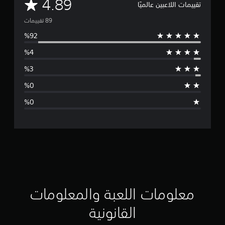
م
4.89
تقييمات اللاعبين عالميًا
ت
و
س
ط
ا
ل
ت
ق
ي
ي
معلومات اللعبة والمعلومات
م
القانونية