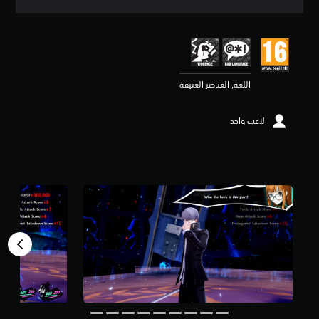
ق
ي
ي
م
4
.
اللغة, العناصر العنيفة
7
2
ن
لاعب واحد
ج
و
م
م
ن
5
ن
ج
و
م
م
ن
إ
ج
م
ا