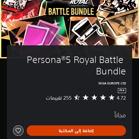
Persona®5 Royal Battle 
Bundle
SEGA EUROPE LTD
PS4
4.72
م
ت
و
مجاناً
س
ط
ا
إضافة إلى المكتبة
ل
ت