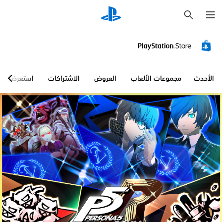
ب
ح
ث
الأحدث
مجموعات الألعاب
العروض
الاشتراكات
استعرض