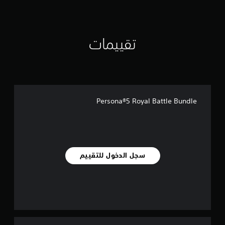
ل
ي
2
5
تقييمات
5
م
ن
ا
ل
ت
ق
Persona®5 Royal Battle Bundle
ي
ي
م
ا
ت
سجل الدخول للتقييم