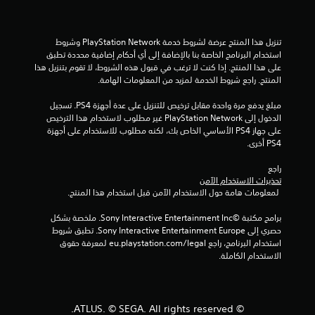
ج
و
تنزيل هذا المنتج عرضة لشروط خدمة PlayStation Network وشروط 
استخدام البرنامج الخاصة بنا بالإضافة إلى أي أحكام إضافية محددة تطبق 
م
على هذا المنتج. إذا كنت لا ترغب في قبول هذه الشروط، لا تقوم بتنزيل هذا 
المنتج. راجع شروط الخدمة لمزيد من المعلومات الهامة.
م
مبلغ يدفع مرة واحدة مقابل ترخيص للتنزيل على عدة أجهزة PS4. تسجيل 
ن
الدخول إلى PlayStation Network غير مطلوب لاستخدام هذا الترخيص 
على جهاز PS4 الأساسي الخاص بك، لكنه مطلوب للاستخدام على أجهزة 
إ
PS4 أخرى.
ج
راجع 
تحذيرات الاستخدام الآمن
م
 لمعلومات هامة حول الاستخدام الآمن قبل استخدام هذا المنتج.
ا
برامج مكتبة ©Sony Interactive Entertainment Inc. ملخصة بشكل 
حصري إلى Sony Interactive Entertainment Europe. تطبق شروط 
ل
استخدام البرنامج، راجع eu.playstation.com/legal لمعرفة حقوق 
الاستخدام الكاملة.
ي
2
© ATLUS. © SEGA. All rights reserved.