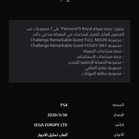
4
.
7
تحتوي 'حزمة معركة Persona®5 Royal' على 7 مجموعات من
المحتوى القابل للتنزيل لتساعدك في المعركة بما في ذلك:
2
- مجموعة Challenge Remarkable Guest FULL MOON
- مجموعة Challenge Remarkable Guest FOGGY DAY
ن
- حزمة مساعدات المعركة
- حزمة مساعدات الاستكشاف
ج
- مجموعة المعركة الإضافية للتحدي
- مجموعة عناصر التعافي
و
- مجموعة بطاقة المهارات
م
م
المنصة:
PS4
ن
الإصدار:
30‏/3‏/2020
5
الناشر:
SEGA EUROPE LTD
ن
الأنواع:
ألعاب تمثيل الأدوار