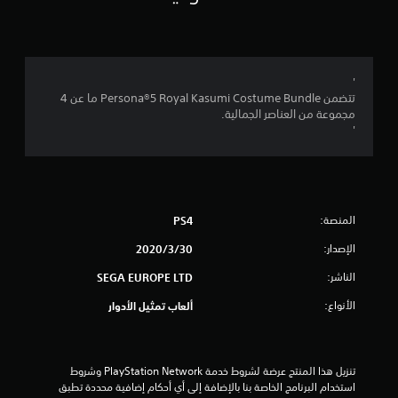
4
.
6
'
تتضمن Persona®5 Royal Kasumi Costume Bundle ما عن 4
7
مجموعة من العناصر الجمالية.
'
ن
ج
و
المنصة:
PS4
م
الإصدار:
30‏/3‏/2020
م
الناشر:
SEGA EUROPE LTD
ن
الأنواع:
ألعاب تمثيل الأدوار
5
ن
تنزيل هذا المنتج عرضة لشروط خدمة PlayStation Network وشروط 
استخدام البرنامج الخاصة بنا بالإضافة إلى أي أحكام إضافية محددة تطبق 