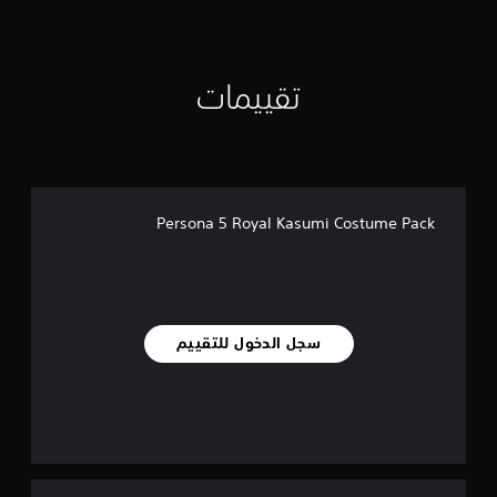
ل
ي
1
6
تقييمات
9
م
ن
ا
ل
ت
ق
Persona 5 Royal Kasumi Costume Pack
ي
ي
م
ا
ت
سجل الدخول للتقييم