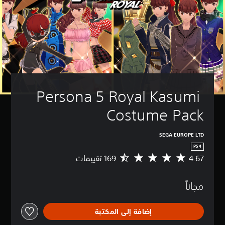
Persona 5 Royal Kasumi 
Costume Pack
SEGA EUROPE LTD
PS4
4.67
م
ت
و
مجاناً
س
ط
ا
إضافة إلى المكتبة
ل
ت