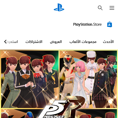
ب
ح
ث
الأحدث
مجموعات الألعاب
العروض
الاشتراكات
استعرض