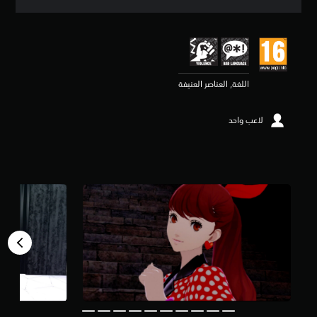
ق
ي
ي
م
4
.
اللغة, العناصر العنيفة
6
7
ن
لاعب واحد
ج
و
م
م
ن
5
ن
ج
و
م
م
ن
إ
ج
م
ا