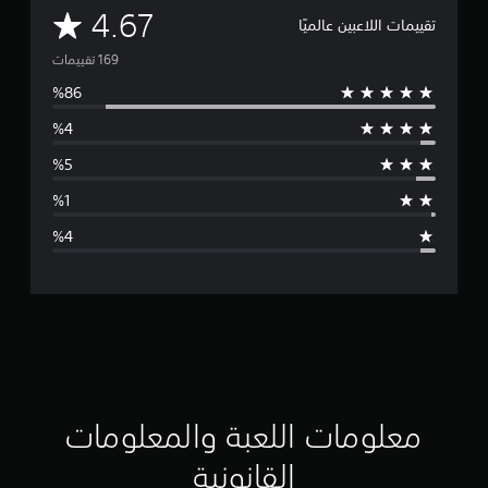
م
4.67
تقييمات اللاعبين عالميًا
ت
و
س
ط
ا
ل
ت
ق
ي
ي
معلومات اللعبة والمعلومات
م
القانونية