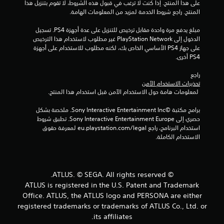
ج
على هذا المنتج. إذا كنت لا ترغب في قبول هذه الشروط، لا تقوم بتنزيل هذا 
المنتج. راجع شروط الخدمة لمزيد من المعلومات الهامة.
و
مبلغ يدفع مرة واحدة مقابل ترخيص للتنزيل على عدة أجهزة PS4. تسجيل 
الدخول إلى PlayStation Network غير مطلوب لاستخدام هذا الترخيص 
م
على جهاز PS4 الأساسي الخاص بك، لكنه مطلوب للاستخدام على أجهزة 
PS4 أخرى.
م
راجع 
ن
تحذيرات الاستخدام الآمن
 لمعلومات هامة حول الاستخدام الآمن قبل استخدام هذا المنتج.
إ
برامج مكتبة ©Sony Interactive Entertainment Inc. ملخصة بشكل 
ج
حصري إلى Sony Interactive Entertainment Europe. تطبق شروط 
استخدام البرنامج، راجع eu.playstation.com/legal لمعرفة حقوق 
م
الاستخدام الكاملة.
ا
ل
© ATLUS. © SEGA. All rights reserved.
ATLUS is registered in the U.S. Patent and Trademark
ي
Office. ATLUS, the ATLUS logo and PERSONA are either
registered trademarks or trademarks of ATLUS Co., Ltd. or
1
its affiliates.