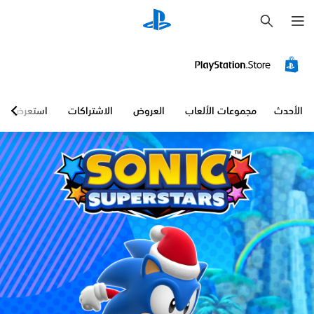
ب
ح
ث
الأحدث
مجموعات الألعاب
العروض
الاشتراكات
استعرض