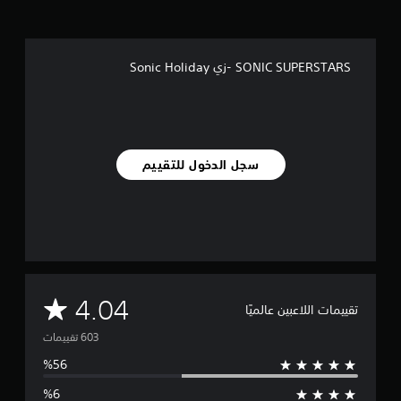
ل
ي
6
0
SONIC SUPERSTARS -زي Sonic Holiday
3
م
ن
ا
ل
ت
سجل الدخول للتقييم
ق
ي
ي
م
ا
ت
م
4.04
تقييمات اللاعبين عالميًا
ت
و