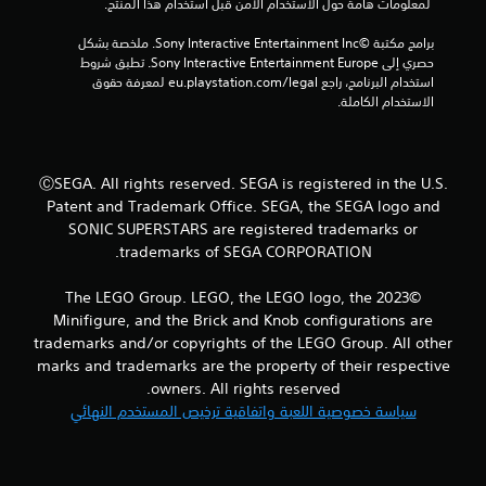
 لمعلومات هامة حول الاستخدام الآمن قبل استخدام هذا المنتج.
ن
برامج مكتبة ©Sony Interactive Entertainment Inc. ملخصة بشكل 
حصري إلى Sony Interactive Entertainment Europe. تطبق شروط 
إ
استخدام البرنامج، راجع eu.playstation.com/legal لمعرفة حقوق 
الاستخدام الكاملة.
ج
م
ⒸSEGA. All rights reserved. SEGA is registered in the U.S.
ا
Patent and Trademark Office. SEGA, the SEGA logo and
SONIC SUPERSTARS are registered trademarks or
ل
trademarks of SEGA CORPORATION.
ي
©2023 The LEGO Group. LEGO, the LEGO logo, the
6
Minifigure, and the Brick and Knob configurations are
trademarks and/or copyrights of the LEGO Group. All other
0
marks and trademarks are the property of their respective
owners. All rights reserved.
3
سياسة خصوصية اللعبة واتفاقية ترخيص المستخدم النهائي
م
ن