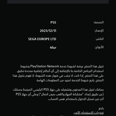
4
ن
ج
المنصة:
PS5
و
الإصدار:
11‏/12‏/2023
م
الناشر:
SEGA EUROPE LTD
م
الأنواع:
حركة
ن
5
تنزيل هذا المنتج عرضة لشروط خدمة PlayStation Network وشروط 
استخدام البرنامج الخاصة بنا بالإضافة إلى أي أحكام إضافية محددة تطبق 
ن
على هذا المنتج. إذا كنت لا ترغب في قبول هذه الشروط، لا تقوم بتنزيل هذا 
المنتج. راجع شروط الخدمة لمزيد من المعلومات الهامة.
ج
يمكنك تنزيل هذا المحتوى وتشغيله على جهاز PS5 الرئيسي المرتبط بحسابك 
(عن طريق إعداد "مشاركة الجهاز واللعب بدون اتصال") وعلى أي جهاز PS5 
و
آخر حين تسجل الدخول باستخدام نفس الحساب.
م
راجع 
تحذيرات الاستخدام الآمن
م