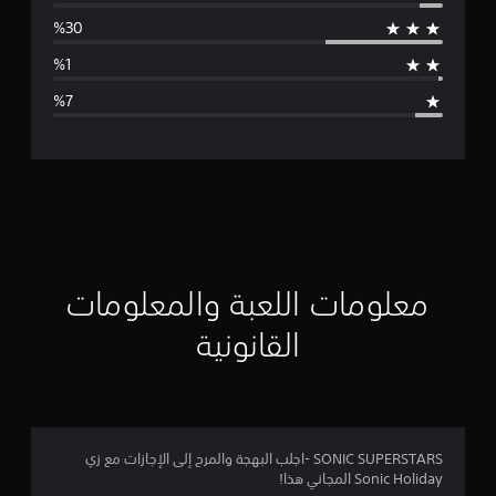
س
ط
ا
ل
ت
ق
ي
ي
معلومات اللعبة والمعلومات
م
القانونية
4
.
0
SONIC SUPERSTARS -اجلب البهجة والمرح إلى الإجازات مع زي
Sonic Holiday المجاني هذا!