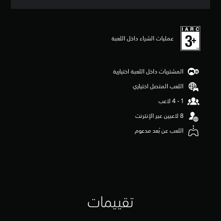
ق
ي
ي
م
عمليات الشراء داخل اللعبة
4
.
0
4
المشتريات داخل اللعبة اختيارية
ن
ج
اللعب المتصل اختياري
و
م
م
ن
5
اللعب عن بُعد مدعوم
ن
ج
و
م
م
ن
إ
تقييمات
ج
م
ا