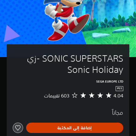
SONIC SUPERSTARS -زي 
Sonic Holiday
SEGA EUROPE LTD
PS5
4.04
م
ت
و
مجاناً
س
ط
ا
إضافة إلى المكتبة
ل
ت