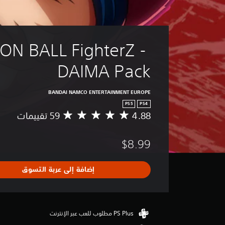
N BALL FighterZ - 
DAIMA Pack
BANDAI NAMCO ENTERTAINMENT EUROPE
PS5
PS4
4.88
م
ت
و
$8.99
س
ط
ا
إضافة إلى عربة التسوق
ل
ت
ق
ي
ي
م