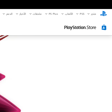
متجر
PS5‏
الألعاب
PS Plus
ملحقات
الأخبار
الدعم