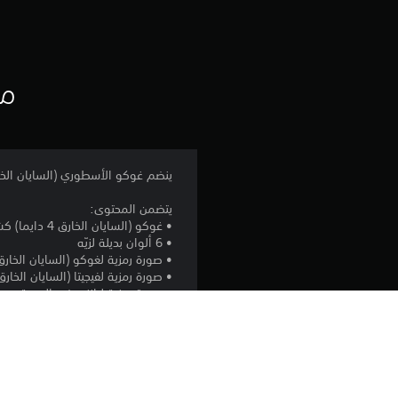
مع
ينضم غوكو الأسطوري (السايان الخارق 4) من Dragon Ball DAIMA إلى المعركة في LL FighterZ
يتضمن المحتوى:
• غوكو (السايان الخارق 4 دايما) كشخصية جديدة قابلة للعب
• 6 ألوان بديلة لزيّه
• صورة رمزية لغوكو (السايان الخارق 4 دايما) في الرد
• صورة رمزية لفيجيتا (السايان الخارق 3) في الرد
• صورة رمزية لبانزي في الردهة
• 3 طوابع Z، بما في ذلك ماجين دو وماجين كو
• بطاقة رأس لاعب واحدة