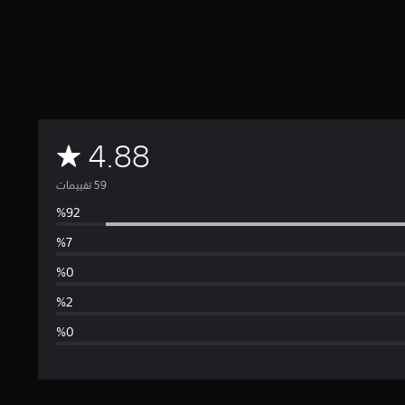
م
4.88
ت
و
س
ط
ا
ل