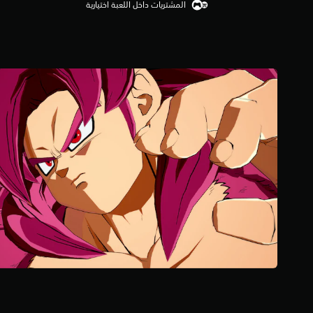
المشتريات داخل اللعبة اختيارية
4
.
8
8
ن
ج
و
م
م
ن
5
ن
ج
و
م
م
ن
إ
ج
م
ا
ل
ي
5