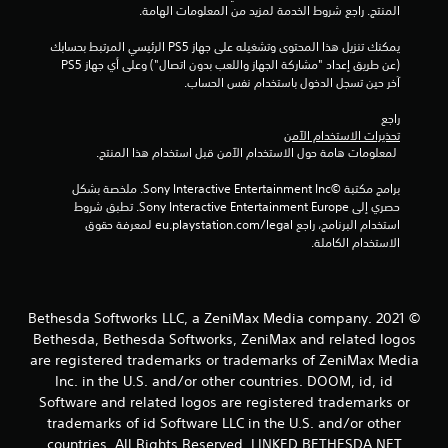
ا
ي
المنتج. راجع شروط الخدمة لمزيد من المعلومات الهامة.
ا
ل
ن
ل
ذ
يمكنك تنزيل هذا المحتوى وتشغيله على جهاز PS5 الرئيسي المرتبط بحسابك 
م
ي
ر
(عن طريق إعداد "مشاركة الجهاز واللعب بدون اتصال") وعلى أي جهاز PS5 
ع
م
ا
آخر حين تسجل الدخول باستخدام نفس الحساب.
ل
ك
ع
و
ن
ي
راجع 
م
ك
ن
تحذيرات الاستخدام الآمن
ا
ا
 لمعلومات هامة حول الاستخدام الآمن قبل استخدام هذا المنتج.
.
ت
ل
ا
و
برامج مكتبة ©Sony Interactive Entertainment Inc. ملخصة بشكل 
ل
ص
ي
حصري إلى Sony Interactive Entertainment Europe. تطبق شروط 
م
و
م
استخدام البرنامج، راجع eu.playstation.com/legal لمعرفة حقوق 
ر
ل
ك
الاستخدام الكاملة.
ئ
إ
ن
ي
ل
ل
ة
ى
ع
ا
ب
© 2021 Bethesda Softworks LLC, a ZeniMax Media company.
ب
ل
ي
Bethesda, Bethesda Softworks, ZeniMax and related logos
ض
ه
ئ
ر
are registered trademarks or trademarks of ZeniMax Media
ا
ة
و
ل
ب
Inc. in the U.S. and/or other countries. DOOM, id, id
ر
ا
د
Software and related logos are registered trademarks or
ي
ع
و
trademarks of id Software LLC in the U.S. and/or other
ة
و
ن
countries. All Rights Reserved. LINKED BETHESDA.NET
ل