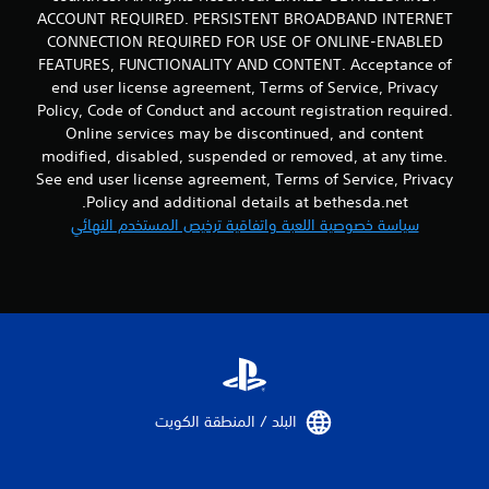
ا
ع
ACCOUNT REQUIRED. PERSISTENT BROADBAND INTERNET
ط
ق
ن
ر
CONNECTION REQUIRED FOR USE OF ONLINE-ENABLED
ب
ا
ي
ل
FEATURES, FUNCTIONALITY AND CONTENT. Acceptance of
ق
ص
ه
end user license agreement, Terms of Service, Privacy
ة
ر
ا
Policy, Code of Conduct and account registration required.
ا
ط
ا
Online services may be discontinued, and content
ل
و
ل
modified, disabled, suspended or removed, at any time.
ل
ا
ت
ع
See end user license agreement, Terms of Service, Privacy
ل
ح
ب
ا
Policy and additional details at bethesda.net.
ك
.
ل
سياسة خصوصية اللعبة واتفاقية ترخيص المستخدم النهائي
م
ل
ف
ع
ي
ب
ا
ة
ل
ل
ل
ح
ت
ر
د
ك
ر
ة
ب
البلد / المنطقة الكويت‏
ي
ع
م
ل
ك
ى