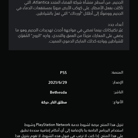
الجحيم، من أسطح منشأة شركة الفضاء المتحد Atlantica، التي
م
ا
ل
ة
تآكلت بفعل الأمطار، على كوكب الأرض مرورًا بمستنقعات الدماء في
ش
س
ا
الجحيم ووصولًا إلى أطلال "أورداك" التي تعجّ بالشياطين.
ا
ا
ي
ل
ش
ل
)
أعداء جدد
ت
ة
ع
ت
غيّر تكتيكاتك بينما تمضي في مواجهة أحدث تهديدات الجحيم وهو ما
ب
ب
ت
يضفي على المعارك مزيدًا من العمق والتحدي. واجِه "الروح" المُقوّي
ش
ف
و
للشياطين وواجه كذلك المايكر الدموي المميت.
ك
ي
ف
ل
أ
ر
ك
ي
ب
ا
و
ع
م
ق
ض
ل
ت
المنصة:
PS5
ا
ا
.
ل
ل
الإصدار:
29‏/6‏/2021
خ
ن
ي
و
الناشر:
Bethesda
ص
ا
ض
ا
الأنواع:
ر
مطلق النار, حركة
ل
ع
ا
س
ا
ت
ي
ل
ل
ا
ت
ع
تنزيل هذا المنتج عرضة لشروط خدمة PlayStation Network وشروط 
ق
م
ك
استخدام البرنامج الخاصة بنا بالإضافة إلى أي أحكام إضافية محددة تطبق 
ي
ر
س
على هذا المنتج. إذا كنت لا ترغب في قبول هذه الشروط، لا تقوم بتنزيل هذا 
و