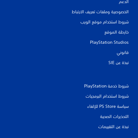
ن
الدعم
ك
ك
ي
الخصوصية وملفات تعريف الارتباط
ل
ف
ع
ي
شروط استخدام موقع الويب
ب
ة
ا
ا
خارطة الموقع
ل
ل
ل
ل
PlayStation Studios
ع
ع
ب
ب
قانوني
ة
.
ب
نبذة عن SIE‏
د
إ
و
ي
ن
ق
ا
شروط خدمة PlayStation‏
ل
ا
ح
شروط استخدام البرمجيات
ف
ا
ا
سياسة PS Store للإلغاء
ج
ل
ة
ل
التحذيرات الصحية
إ
ع
ل
نبذة عن التقييمات
ب
ى
ة
ا