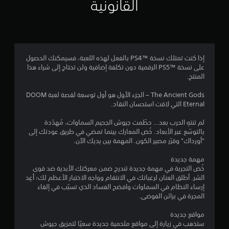
ع
القانونية
ل
ع
ا
ك
ة
ل
س
ي
ا
ش
ا
ل
ا
ل
5
م
ش
ذ
ع
إذا كنت تمتلك نسخة PS4™‎ بالفعل لهذه اللعبة، فسيمكنك الحصول
ة
ر
ل
0
على نسخة PS5™‎ الرقمية دون تكلفة إضافية ولن تحتاج إلى شراء هذا
(
ا
و
المنتج.
م
م
ع
م
ت
ا
ا
The Ancient Gods – الجزء الأول هو أول توسعة لقصة لعبة DOOM
ت
ق
ن
ل
Eternal التي لاقت استحسان النقاد.
ا
د
ق
ل
ا
م
لم تنتهِ الحرب بعد… حطّمت جيوش الجحيم السماوات، مُهدّدة
ا
ت
)
بالتوسّع عبر الأبعاد. خُض المعارك بينما تمضي في طريق عودتك إلى
ب
ع
ل
"أورداك" وقرّر مصير الكون. المهمة بين يديك الآن.
ل
س
ل
ي
ل
ي
ت
مهمة جديدة
ن
ل
م
خُض التجربة في مهمة جديدة تندرج ضمن معركتك الأبدية ضد قوى
ق
ي
ض
ق
الشر. أطلق العنان لرغباتك في الانتقام وواجه الاختبار الأعظم لك؛ أعِد
ل
ة
ب
إرساء النظام في السماوات وافضح الفساد الذي تسبّب في إلقاء
ق
ل
ط
ي
المجرة في براثن الفوضى.
ا
ط
(
ر
ر
مواقع جديدة
ي
أ
ئ
ي
ستذهب في زيارة إلى مواقع ملحمية جديدة سعيًا لتمزيق جيوش
س
ا
ق