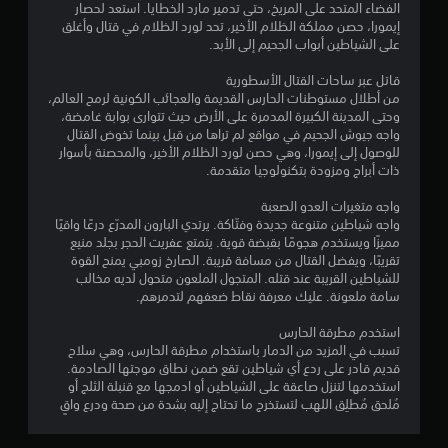
الفضاء المتحد على المريخ، حتى تدمير مارد الخطايا. استعد لحصار
ا
ل
ة
إيمورا، حصن مملكة الظلام الأخير، تحد لورد الظلام في قتال وأغلق
م
ش
س
ا
على الشياطين أبواب الجحيم إلى الأبد.
ا
ي
ل
ا
ش
ل
)
قاتل عبر ساحات القتال الأسطورية
ة
ع
ت
من أطلال مستوطنات الحارس القديمة والعجائب الكونية لرمح العالم،
ت
ب
ب
ت
وحتى المدينة الكبيرة المدمرة على الأرض حيث تتوارى بوابة غامضة،
ش
ف
و
واجه جيوش الجحيم في مواقع لم تراها من قبل بينما تخوض القتال
ك
ي
ف
للوصول إلى إيمورا، وهي حصن لورد الظلام الأخير، والمحصنة بأسوار
ل
أ
ر
ذات أبراج ومزودة بتكنولوجيا متقدمة.
ك
ي
ب
ا
و
ع
واجه متغيرات العدو الصعبة
م
ق
ض
واجه شياطين متنوعة جديدة وفتّاكة. يرتدي البارون المدرّع درعًا واقيًا
ل
ت
ا
مميزًا ويستخدم هجومًا بقبضة قوية. يتمتع عفريت الحجر بجلد منيع
ا
.
ل
تقريبًا، ويفضل القتال من مسافة قريبة. الصارخ زومبي يمنح القوة
ل
خ
للشياطين القريبة عند قتله. المتجول الملعون متحول لديه مخالب
ن
ي
سامة ملعونة. عليك معرفة نقاط ضعفهم لتدمرهم.
و
ص
ا
ض
ا
ر
استخدم مطرقة الحارس
ل
ع
ا
تسبب في المزيد من الدمار باستخدام مطرقة الحارس، وهي سلاح
س
ا
ت
قديم قادر على ردع أي شياطين تقع ضمن نطاق موجتها الصادمة.
ي
ل
ل
استخدمها لتنزل صاعقة على الشياطين أو ادمجها مع قنبلة الثلج أو
ا
ت
ع
مُلحق مُطلِق اللهب لتستخرج ما تحتاج إليه بشدة من صحة ودرع واقٍ
ق
م
ك
ي
ر
س
و