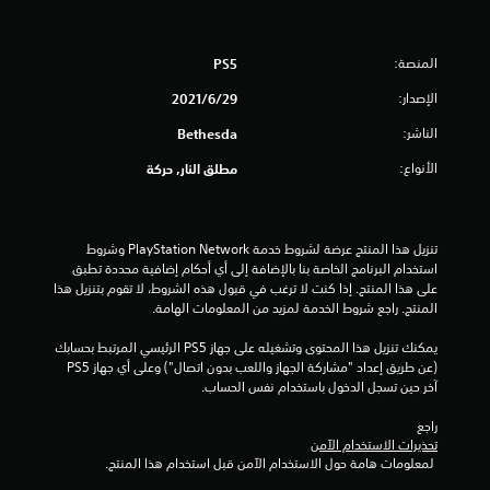
ا
ي
ا
ل
ن
ل
ذ
م
ي
المنصة:
PS5
ر
ع
م
ا
ل
الإصدار:
29‏/6‏/2021
ك
ع
و
ن
ي
الناشر:
Bethesda
م
ك
ن
ا
ا
.
الأنواع:
مطلق النار, حركة
ت
ل
ا
و
ل
ص
ي
م
و
م
تنزيل هذا المنتج عرضة لشروط خدمة PlayStation Network وشروط 
ر
ل
ك
استخدام البرنامج الخاصة بنا بالإضافة إلى أي أحكام إضافية محددة تطبق 
ئ
إ
ن
على هذا المنتج. إذا كنت لا ترغب في قبول هذه الشروط، لا تقوم بتنزيل هذا 
ي
ل
ل
المنتج. راجع شروط الخدمة لمزيد من المعلومات الهامة.
ة
ى
ع
ا
ب
يمكنك تنزيل هذا المحتوى وتشغيله على جهاز PS5 الرئيسي المرتبط بحسابك 
ب
ل
ي
(عن طريق إعداد "مشاركة الجهاز واللعب بدون اتصال") وعلى أي جهاز PS5 
ض
ه
ئ
آخر حين تسجل الدخول باستخدام نفس الحساب.
ر
ا
ة
و
ل
ب
راجع 
ر
ا
د
تحذيرات الاستخدام الآمن
ي
ع
و
 لمعلومات هامة حول الاستخدام الآمن قبل استخدام هذا المنتج.
ة
و
ن
ل