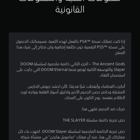
ا
ع
ع
ا
ك
القانونية
ل
ة
ل
س
ا
ش
ا
ي
ل
ا
ل
م
ش
ذ
ع
4
ة
ر
ل
إذا كنت تمتلك نسخة PS4™‎ بالفعل لهذه اللعبة، فسيمكنك الحصول
(
ا
و
2
على نسخة PS5™‎ الرقمية دون تكلفة إضافية ولن تحتاج إلى شراء هذا
م
م
ع
المنتج.
ت
ا
م
ا
ت
ق
ل
The Ancient Gods – الجزء الثاني خاتمة ملحمية لسلسلة DOOM
ا
د
ن
ق
Slayer والتوسعة الثانية لوضع قصة DOOM Eternal التي حازت على
ل
م
ا
استحسان النقاد.
ت
ا
)
ب
ع
أنكرت العظماء وأيقظت شرًا قديمًا. الآن احشد جيوش الحارس
ل
س
ل
ل
المشتتة وحاصر حصن الجحيم الأخير واخترق أسوار القلعة وواجه لورد
ي
ل
ي
الظلام بنفسه. روح الكون على المحك.
ن
ل
م
ت
ق
ي
ض
حربك ضد الجحيم تنتهي هنا.
ل
ة
ب
ق
ق
ل
ط
خض تجربة خاتمة سلسلة THE SLAYER
ا
ط
(
ي
ر
ر
أ
خض تجربة الخاتمة الملحمية لسلسلة DOOM Slayer. انتهت بك كل
ئ
ي
معاركك إلى هنا، منذ أن فعلك "صامويل هايدن" في منشأة شركة
ي
س
ا
ق