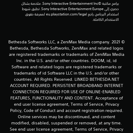
ا
برامج مكتبة ©Sony Interactive Entertainment Inc. ملخصة بشكل 
ع
ط
ق
حصري إلى Sony Interactive Entertainment Europe. تطبق شروط 
ن
ر
ب
استخدام البرنامج، راجع eu.playstation.com/legal لمعرفة حقوق 
ا
ي
ل
الاستخدام الكاملة.
ق
ص
ه
ة
ر
ا
ا
ط
ا
ل
و
ل
© 2021 Bethesda Softworks LLC, a ZeniMax Media company.
ل
ا
ت
ع
Bethesda, Bethesda Softworks, ZeniMax and related logos
ل
ح
ب
are registered trademarks or trademarks of ZeniMax Media
ا
ك
.
ل
Inc. in the U.S. and/or other countries. DOOM, id, id
م
ل
Software and related logos are registered trademarks or
ف
ع
trademarks of id Software LLC in the U.S. and/or other
ي
ب
countries. All Rights Reserved. LINKED BETHESDA.NET
ا
ة
ACCOUNT REQUIRED. PERSISTENT BROADBAND INTERNET
ل
ل
CONNECTION REQUIRED FOR USE OF ONLINE-ENABLED
ل
ح
ت
FEATURES, FUNCTIONALITY AND CONTENT. Acceptance of
ر
د
end user license agreement, Terms of Service, Privacy
ك
ر
Policy, Code of Conduct and account registration required.
ة
ب
Online services may be discontinued, and content
ي
ع
modified, disabled, suspended or removed, at any time.
م
ل
ك
See end user license agreement, Terms of Service, Privacy
ى