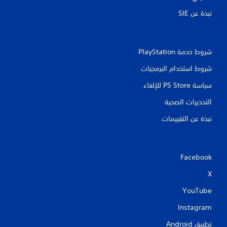
م
س
ت
ؤ
نبذة عن SIE‏
خ
ق
د
تً
ا
ا
م
شروط خدمة PlayStation‏
ي
ع
م
ن
شروط استخدام البرمجيات
ك
ا
ن
ص
سياسة PS Store للإلغاء
ك
ر
إ
التحذيرات الصحية
ا
ي
ل
نبذة عن التقييمات
ق
ت
ا
ح
ف
ك
ا
م
ل
Facebook
ف
ل
ي
X
ع
ا
ب
ل
YouTube
ة
ح
م
ر
Instagram
ؤ
ك
ق
ة
تطبيق Android‏