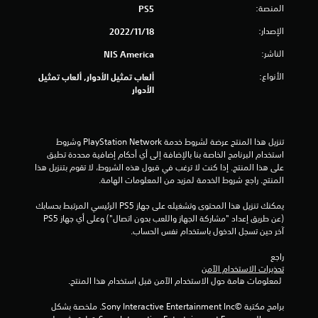
المنصة:
ا
PS5
الإصدار:
18‏/11‏/2022
ح
الناشر:
NIS America
د
الأنواع:
ألعاب تمثيل الأدوار, ألعاب تمثيل
ة
الأدوار
م
ن
تنزيل هذا المنتج عرضة لشروط خدمة PlayStation Network وشروط 
استخدام البرنامج الخاصة بنا بالإضافة إلى أي أحكام إضافية محددة تطبق 
5
على هذا المنتج. إذا كنت لا ترغب في قبول هذه الشروط، لا تقوم بتنزيل هذا 
المنتج. راجع شروط الخدمة لمزيد من المعلومات الهامة.
ن
يمكنك تنزيل هذا المحتوى وتشغيله على جهاز PS5 الرئيسي المرتبط بحسابك 
(عن طريق إعداد "مشاركة الجهاز واللعب بدون اتصال") وعلى أي جهاز PS5 
ج
آخر حين تسجل الدخول باستخدام نفس الحساب.
و
راجع 
تحذيرات الاستخدام الآمن
م
 لمعلومات هامة حول الاستخدام الآمن قبل استخدام هذا المنتج.
م
برامج مكتبة ©Sony Interactive Entertainment Inc. ملخصة بشكل 