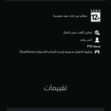
ي
ي
م
شتائم غير حادة, عنف متوسط
5
ن
ج
و
تمكين اللعب بدون اتصال
م
م
لاعب واحد
ن
نسخة PS5‏
5
وظيفة الاهتزاز مدعومة (وحدة التحكم اللاسلكية DualSense‏)
ن
ج
و
م
م
ن
إ
ج
تقييمات
م
ا
ل
ي
1
م