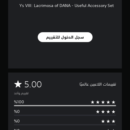
ن
Ys VIII: Lacrimosa of DANA - Useful Accessory Set
ا
ل
ت
ق
ي
ي
سجل الدخول للتقييم
م
ا
ت
م
5.00
تقييمات اللاعبين عالميًا
ت
تقييم واحد
و
س
ط