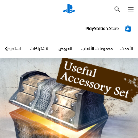
ب
ح
ث
الأحدث
مجموعات الألعاب
العروض
الاشتراكات
استعرض