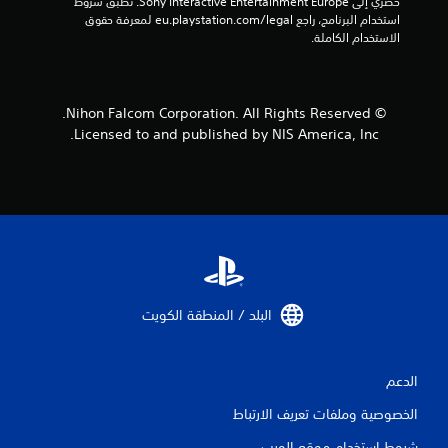
حصري إلى Sony Interactive Entertainment Europe. تطبق شروط 
ن
استخدام البرنامج، راجع eu.playstation.com/legal لمعرفة حقوق 
الاستخدام الكاملة.
إ
ج
© Nihon Falcom Corporation. All Rights Reserved.
م
Licensed to and published by NIS America, Inc.
ا
ل
ي
1
م
البلد / المنطقة الكويت‏
ن
ا
الدعم
الخصوصية وملفات تعريف الارتباط
ل
شروط استخدام موقع الويب