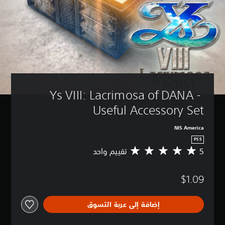
Ys VIII: Lacrimosa of DANA - 
Useful Accessory Set
NIS America
PS5
5
تقييم واحد
م
ت
و
$1.09
س
ط
ا
إضافة إلى عربة التسوق
ل
ت
ق