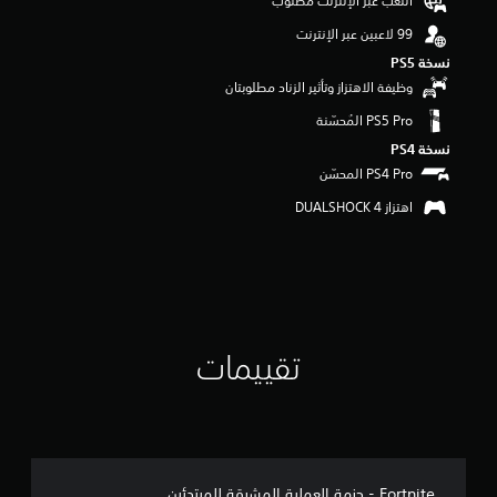
اللعب عبر الإنترنت مطلوب
م
ن
5
نسخة PS5‏
ن
وظيفة الاهتزاز وتأثير الزناد مطلوبتان
ج
و
م
نسخة PS4‏
م
ن
إ
اهتزاز DUALSHOCK 4‏
ج
م
ا
ل
ي
1
0
تقييمات
8
م
ن
ا
ل
ت
ق
Fortnite - حزمة العملية المشرقة للمبتدئين