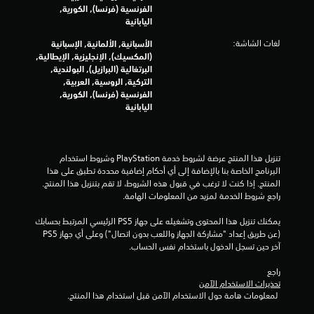
الفرنسية (فرنسا), الكورية,
م
اليابانية
ا
لغات الشاشة:
الأسبانية, الألمانية, الإسبانية
(المكسيك), الإنجليزية, الإيطالية,
ل
البرتغالية (البرازيل), البولندية,
التركية, الروسية, العربية,
ي
الفرنسية (فرنسا), الكورية,
اليابانية
1
0
تنزيل هذا المنتج عرضة لشروط خدمة‫ PlayStation وشروط استخدام 
البرنامج الخاصة بنا بالإضافة إلى أي أحكام إضافية محددة تطبق على هذا 
8
المنتج. إذا كنت لا ترغب في قبول هذه الشروط، لا تقم بتنزيل هذا المنتج. 
راجع شروط الخدمة لمزيد من المعلومات الهامة.
م
يمكنك تنزيل هذا المحتوى وتشغيله على جهاز PS5 الرئيسي المرتبط بحسابك 
ن
(عن طريق إعداد "مشاركة الجهاز واللعب بدون اتصال") وعلى أي جهاز PS5 
آخر حين تسجل الدخول باستخدام نفس الحساب.
ا
راجع 
ل
تحذيرات الاستخدام الآمن
 لمعلومات هامة حول الاستخدام الآمن قبل استخدام هذا المنتج.
ت