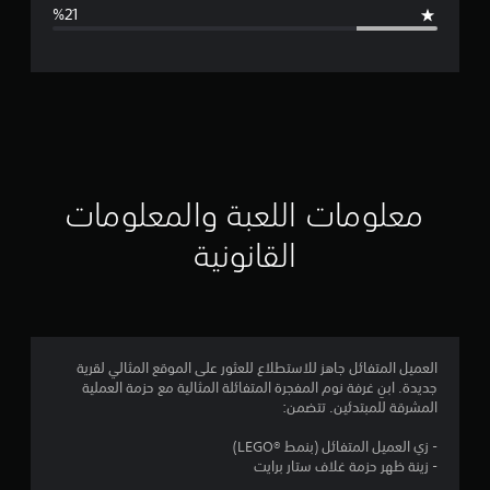
ا
ل
ت
ق
ي
ي
معلومات اللعبة والمعلومات
م
القانونية
3
.
9
العميل المتفائل جاهز للاستطلاع للعثور على الموقع المثالي لقرية
جديدة. ابنِ غرفة نوم المفجرة المتفائلة المثالية مع حزمة العملية
ن
المشرقة للمبتدئين. تتضمن:
ج
- زي العميل المتفائل (بنمط ®LEGO)
- زينة ظهر حزمة غلاف ستار برايت
و