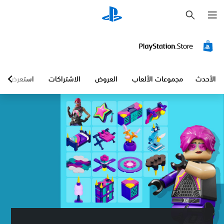
ب
ح
ث
الأحدث
مجموعات الألعاب
العروض
الاشتراكات
استعرض