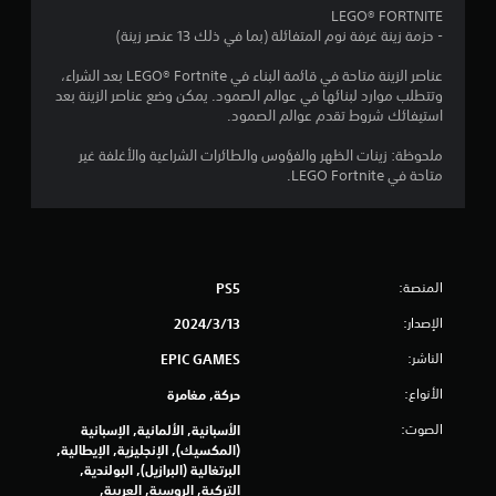
LEGO® FORTNITE
م
- حزمة زينة غرفة نوم المتفائلة (بما في ذلك 13 عنصر زينة)
م
عناصر الزينة متاحة في قائمة البناء في LEGO® Fortnite بعد الشراء،
وتتطلب موارد لبنائها في عوالم الصمود. يمكن وضع عناصر الزينة بعد
ن
استيفائك شروط تقدم عوالم الصمود.
5
ملحوظة: زينات الظهر والفؤوس والطائرات الشراعية والأغلفة غير
متاحة في LEGO Fortnite.
ن
ج
و
المنصة:
PS5
م
الإصدار:
13‏/3‏/2024
م
الناشر:
EPIC GAMES
الأنواع:
حركة, مغامرة
ن
الصوت:
الأسبانية, الألمانية, الإسبانية
إ
(المكسيك), الإنجليزية, الإيطالية,
البرتغالية (البرازيل), البولندية,
ج
التركية, الروسية, العربية,