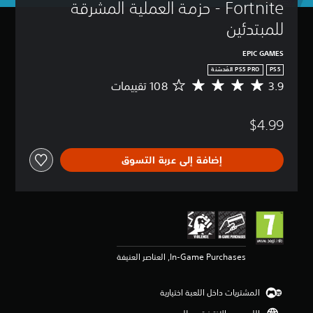
Fortnite - حزمة العملية المشرقة 
للمبتدئين
EPIC GAMES
PS5
3.9
م
ت
و
$4.99
س
ط
ا
إضافة إلى عربة التسوق
ل
ت
ق
ي
ي
م
3
.
In-Game Purchases, العناصر العنيفة
9
ن
ج
المشتريات داخل اللعبة اختيارية
و
م