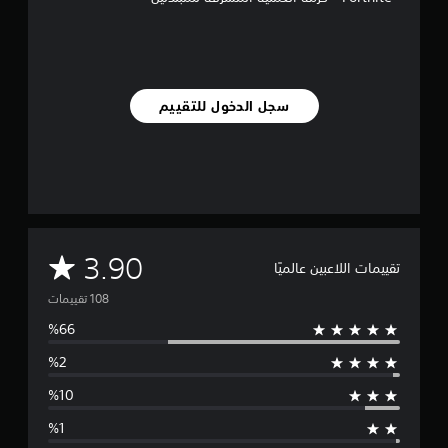
ي
ي
م
ا
ت
سجل الدخول للتقييم
م
3.90
تقييمات اللاعبين عالميًا
ت
و
س
ط