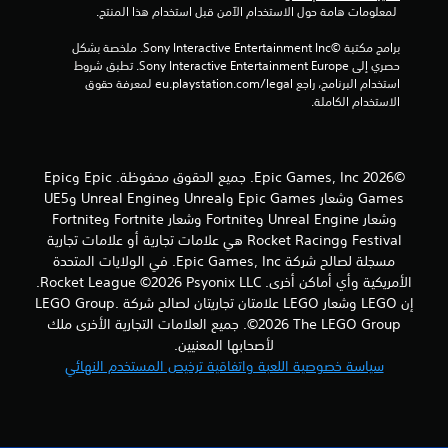
 لمعلومات هامة حول الاستخدام الآمن قبل استخدام هذا المنتج.
ج
برامج مكتبة ©Sony Interactive Entertainment Inc. ملخصة بشكل 
م
حصري إلى Sony Interactive Entertainment Europe. تطبق شروط 
استخدام البرنامج، راجع eu.playstation.com/legal لمعرفة حقوق 
ا
الاستخدام الكاملة.
ل
ي
©2026 Epic Games, Inc. جميع الحقوق محفوظة. Epic وEpic
Games وشعار Epic Games وUnreal وUnreal Engine وUE5
1
وشعار Unreal Engine وFortnite وشعار Fortnite وFortnite
9
Festival وRocket Racing هي علامات تجارية أو علامات تجارية
مسجلة لصالح شركة Epic Games, Inc. في الولايات المتحدة
م
الأمريكية وأي أماكن أخرى. Rocket League ©2026 Psyonix LLC.
إن LEGO وشعار LEGO علامتان تجاريتان لصالح شركة LEGO Group.
ن
©2026 The LEGO Group. جميع العلامات التجارية الأخرى ملك
لأصحابها المعنيين.
ا
سياسة خصوصية اللعبة واتفاقية ترخيص المستخدم النهائي
ل
ت