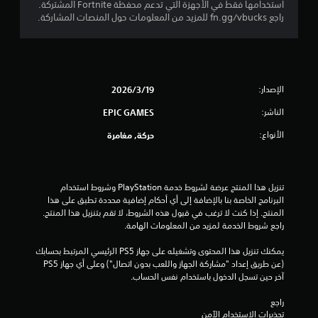
استخدامها فقط في الأجهزة التي تدعم محفظة Fortnite المشتركة.
و
راجع fn.gg/vbucks للمزيد من المعلومات حول المنصات المشاركة.
م
م
الإصدار:
19‏/3‏/2026
ن
الناشر:
EPIC GAMES
5
الأنواع:
حركة, مغامرة
ن
ج
تنزيل هذا المنتج عرضة لشروط خدمة‫ PlayStation وشروط استخدام 
و
البرنامج الخاصة بنا بالإضافة إلى أي أحكام إضافية محددة تطبق على هذا 
المنتج. إذا كنت لا ترغب في قبول هذه الشروط، لا تقم بتنزيل هذا المنتج. 
م
راجع شروط الخدمة لمزيد من المعلومات الهامة.
م
يمكنك تنزيل هذا المحتوى وتشغيله على جهاز PS5 الرئيسي المرتبط بحسابك 
(عن طريق إعداد "مشاركة الجهاز واللعب بدون اتصال") وعلى أي جهاز PS5 
ن
آخر حين تسجل الدخول باستخدام نفس الحساب.
راجع 
إ
تحذيرات الاستخدام الآمن