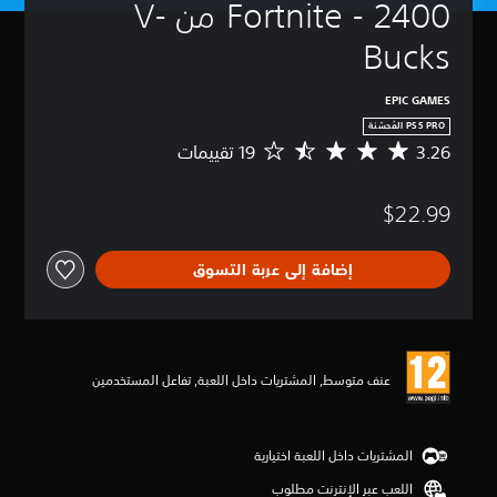
Fortnite - 2400 من V-
Bucks
EPIC GAMES
3.26
م
ت
و
$22.99
س
ط
ا
إضافة إلى عربة التسوق
ل
ت
ق
ي
ي
م
عنف متوسط, المشتريات داخل اللعبة, تفاعل المستخدمين
3
.
2
6
المشتريات داخل اللعبة اختيارية
ن
اللعب عبر الإنترنت مطلوب
ج