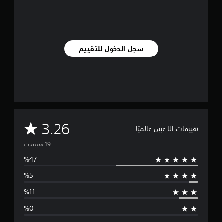
ي
ي
م
ا
ت
سجل الدخول للتقييم
م
3.26
تقييمات اللاعبين عالميًا
ت
و
س
ط
ا