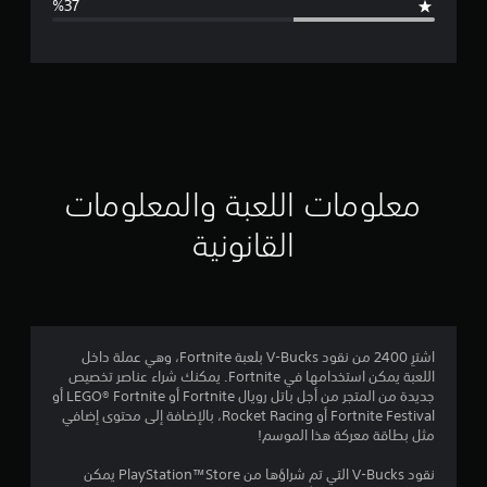
ل
ت
ق
ي
ي
معلومات اللعبة والمعلومات
م
القانونية
3
.
2
اشترِ 2400 من نقود V-Bucks بلعبة Fortnite، وهي عملة داخل
اللعبة يمكن استخدامها في Fortnite. يمكنك شراء عناصر تخصيص
6
جديدة من المتجر من أجل باتل رويال Fortnite أو LEGO® Fortnite أو
Fortnite Festival أو Rocket Racing، بالإضافة إلى محتوى إضافي
ن
مثل بطاقة معركة هذا الموسم!
ج
نقود V-Bucks التي تم شراؤها من PlayStation™Store يمكن