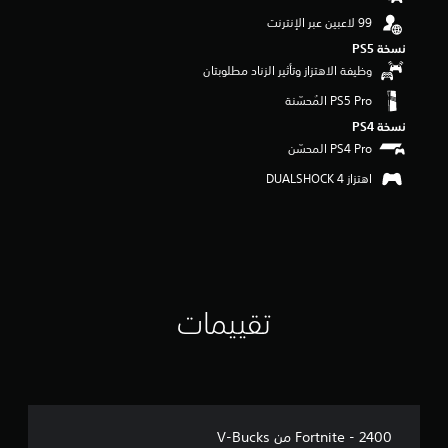
و
م
نسخة PS5‏
م
ن
وظيفة الاهتزاز وتأثير الزناد مطلوبتان
5
ن
ج
نسخة PS4‏
و
م
م
اهتزاز DUALSHOCK 4‏
ن
إ
ج
م
ا
ل
ي
تقييمات
1
9
م
ن
ا
ل
ت
Fortnite - 2400 من V-Bucks
ق