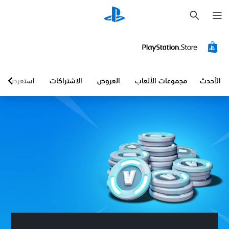
ب
ح
ث
الأحدث
مجموعات الألعاب
العروض
الاشتراكات
استعرض