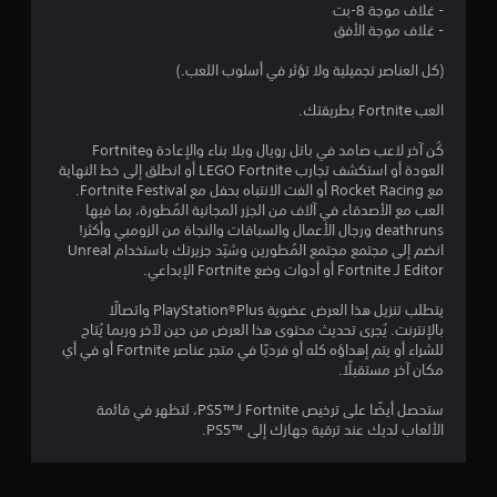
- غلاف موجة 8-بت
ج
- غلاف موجة الأفق
و
(كل العناصر تجميلية ولا تؤثر في أسلوب اللعب.)
م
العب Fortnite بطريقتك.
م
كُن آخر لاعب صامد في باتل رويال وبلا بناء والإعادة وFortnite
العودة أو استكشف تجارب LEGO Fortnite أو انطلق إلى خط النهاية
ن
مع Rocket Racing أو الفت الانتباه بحفل مع Fortnite Festival.
العب مع الأصدقاء في آلاف من الجزر المجانية المُطورة، بما فيها
5
deathruns ورجال الأعمال والسباقات والنجاة من الزومبي وأكثر!
انضم إلى مجتمع مجتمع المُطورين وشيّد جزيرتك باستخدام Unreal
ن
Editor لـ Fortnite أو أدوات وضع Fortnite الإبداعي.
يتطلب تنزيل هذا العرض عضوية PlayStation®Plus واتصالًا
ج
بالإنترنت. يُجرى تحديث محتوى هذا العرض من حين لآخر وربما يُتاح
للشراء أو يتم إهداؤه كله أو فرديًا في متجر عناصر Fortnite أو في أي
و
مكان آخر مستقبلًا.
م
ستحصل أيضًا على ترخيص Fortnite لـ™PS5، لتظهر في قائمة
الألعاب لديك عند ترقية جهازك إلى ™PS5.
م
ن