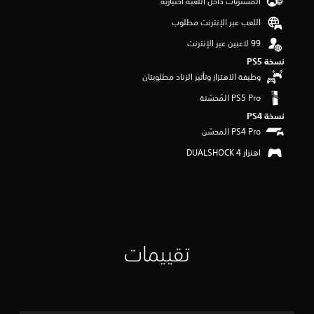
المشتريات داخل اللعبة اختيارية
و
اللعب عبر الإنترنت مطلوب
م
م
ن
5
نسخة PS5‏
ن
وظيفة الاهتزاز وتأثير الزناد مطلوبتان
ج
و
م
نسخة PS4‏
م
ن
إ
اهتزاز DUALSHOCK 4‏
ج
م
ا
ل
ي
1
تقييمات
أ
ل
ف
م
ن
ا