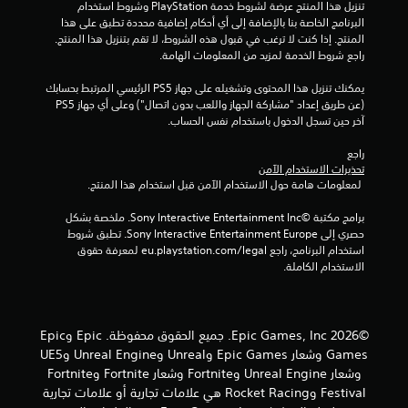
تنزيل هذا المنتج عرضة لشروط خدمة‫ PlayStation وشروط استخدام 
ا
البرنامج الخاصة بنا بالإضافة إلى أي أحكام إضافية محددة تطبق على هذا 
المنتج. إذا كنت لا ترغب في قبول هذه الشروط، لا تقم بتنزيل هذا المنتج. 
ل
راجع شروط الخدمة لمزيد من المعلومات الهامة.
ت
يمكنك تنزيل هذا المحتوى وتشغيله على جهاز PS5 الرئيسي المرتبط بحسابك 
(عن طريق إعداد "مشاركة الجهاز واللعب بدون اتصال") وعلى أي جهاز PS5 
ق
آخر حين تسجل الدخول باستخدام نفس الحساب.
ي
راجع 
تحذيرات الاستخدام الآمن
ي
 لمعلومات هامة حول الاستخدام الآمن قبل استخدام هذا المنتج.
م
برامج مكتبة ©Sony Interactive Entertainment Inc. ملخصة بشكل 
حصري إلى Sony Interactive Entertainment Europe. تطبق شروط 
ا
استخدام البرنامج، راجع eu.playstation.com/legal لمعرفة حقوق 
الاستخدام الكاملة.
ت
©2026 Epic Games, Inc. جميع الحقوق محفوظة. Epic وEpic
Games وشعار Epic Games وUnreal وUnreal Engine وUE5
وشعار Unreal Engine وFortnite وشعار Fortnite وFortnite
Festival وRocket Racing هي علامات تجارية أو علامات تجارية