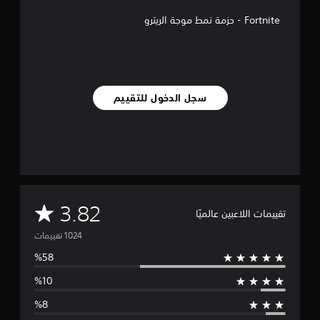
ل
Fortnite - حزمة نمط موجة الريترو
ت
ق
ي
ي
م
ا
سجل الدخول للتقييم
ت
م
3.82
تقييمات اللاعبين عالميًا
ت
و
س
ط