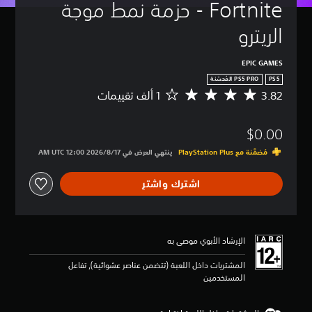
Fortnite - حزمة نمط موجة 
الريترو
EPIC GAMES
PS5
3.82
م
ت
و
$0.00
س
ط
مُضمَّنة مع PlayStation Plus‏
ينتهي العرض في 17‏/8‏/2026 12:00 AM UTC‏
ا
ل
اشترك واشترِ
ت
ق
ي
ي
م
الإرشاد الأبوي موصى به
3
.
المشتريات داخل اللعبة (تتضمن عناصر عشوائية), تفاعل
8
المستخدمين
2
ن
ج