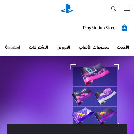
ب
ح
ث
الأحدث
مجموعات الألعاب
العروض
الاشتراكات
استعرض