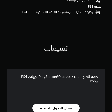
م
نسخة PS5‏
ن
5
وظيفة الاهتزاز مدعومة (وحدة التحكم اللاسلكية DualSense‏)
ن
ج
و
م
م
ن
إ
تقييمات
ج
م
ا
ل
ي
7
3
حزمة الطيور الرائعة من PlayStation®Plus لجهازيّ PS4
م
وPS5
ن
ا
ل
ت
ق
ي
سجل الدخول للتقييم
ي