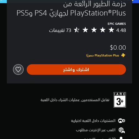
حزمة الطيور الرائعة من 
PlayStation®Plus لجهازيّ PS4 وPS5
EPIC GAMES
4.48
م
ت
و
$0.00
س
ط
ا
ل
اشترك واشترِ
ت
ق
ي
ي
م
4
تفاعل المستخدمين, عمليات الشراء داخل اللعبة
.
4
8
ن
المشتريات داخل اللعبة اختيارية
ج
اللعب عبر الإنترنت مطلوب
و
م