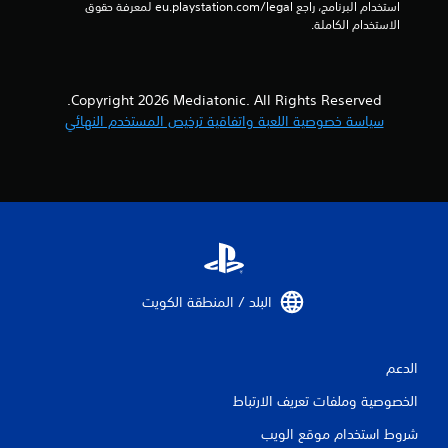
استخدام البرنامج، راجع eu.playstation.com/legal لمعرفة حقوق 
ل
الاستخدام الكاملة.
ي
7
Copyright 2026 Mediatonic. All Rights Reserved.
سياسة خصوصية اللعبة واتفاقية ترخيص المستخدم النهائي
3
م
ن
ا
ل
البلد / المنطقة الكويت‏
ت
ق
الدعم
ي
الخصوصية وملفات تعريف الارتباط
ي
شروط استخدام موقع الويب