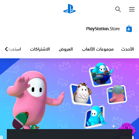
ب
ح
ث
الأحدث
مجموعات الألعاب
العروض
الاشتراكات
استعرض