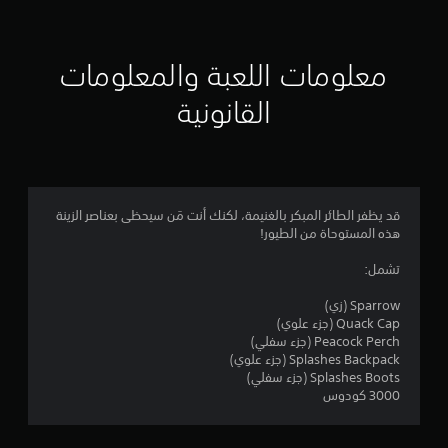
ي
ي
معلومات اللعبة والمعلومات
م
القانونية
4
.
4
قد يظفر الطائر المبكر بالغنيمة، لكنك أنت مَن سيحظى بعناصر الزينة
هذه المستوحاة من الطيور!
8
تشمل:
ن
Sparrow (زي)
ج
Quack Cap (جزء علوي)
Peacock Perch (جزء سفلي)
و
Splashes Backpack (جزء علوي)
Splashes Boots (جزء سفلي)
م
3000 كودوس
م