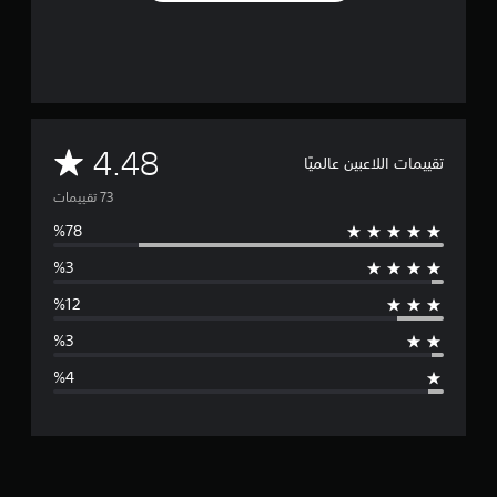
م
ا
ت
م
4.48
تقييمات اللاعبين عالميًا
ت
و
س
ط
ا
ل
ت
ق