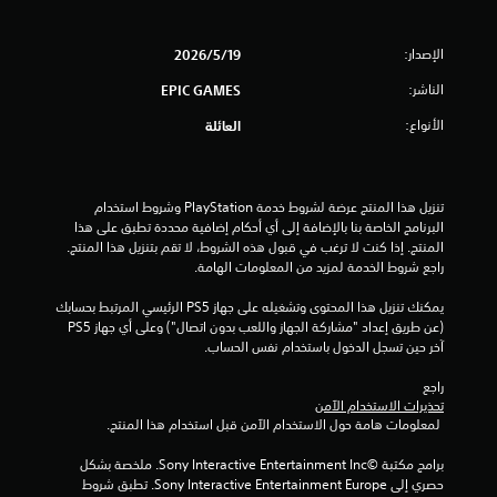
ن
الإصدار:
19‏/5‏/2026
5
الناشر:
EPIC GAMES
ن
الأنواع:
العائلة
ج
و
تنزيل هذا المنتج عرضة لشروط خدمة‫ PlayStation وشروط استخدام 
م
البرنامج الخاصة بنا بالإضافة إلى أي أحكام إضافية محددة تطبق على هذا 
المنتج. إذا كنت لا ترغب في قبول هذه الشروط، لا تقم بتنزيل هذا المنتج. 
م
راجع شروط الخدمة لمزيد من المعلومات الهامة.
ن
يمكنك تنزيل هذا المحتوى وتشغيله على جهاز PS5 الرئيسي المرتبط بحسابك 
(عن طريق إعداد "مشاركة الجهاز واللعب بدون اتصال") وعلى أي جهاز PS5 
آخر حين تسجل الدخول باستخدام نفس الحساب.
إ
راجع 
ج
تحذيرات الاستخدام الآمن
 لمعلومات هامة حول الاستخدام الآمن قبل استخدام هذا المنتج.
م
برامج مكتبة ©Sony Interactive Entertainment Inc. ملخصة بشكل 
ا
حصري إلى Sony Interactive Entertainment Europe. تطبق شروط 