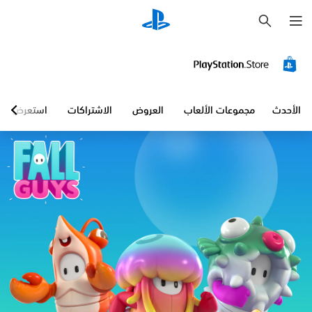
ب
ح
ث
الأحدث
مجموعات الألعاب
العروض
الاشتراكات
استعرض