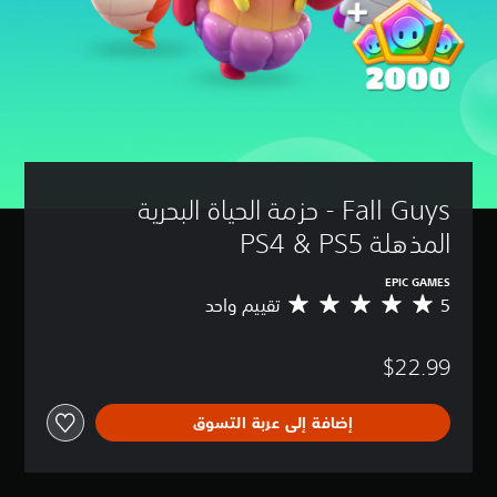
Fall Guys - حزمة الحياة البحرية 
المذهلة PS4 & PS5
EPIC GAMES
5
تقييم واحد
م
ت
و
$22.99
س
ط
ا
إضافة إلى عربة التسوق
ل
ت
ق
ي