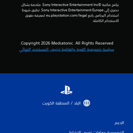
إ
برامج مكتبة ©Sony Interactive Entertainment Inc. ملخصة بشكل 
حصري إلى Sony Interactive Entertainment Europe. تطبق شروط 
ج
استخدام البرنامج، راجع eu.playstation.com/legal لمعرفة حقوق 
الاستخدام الكاملة.
م
ا
Copyright 2026 Mediatonic. All Rights Reserved.
ل
سياسة خصوصية اللعبة واتفاقية ترخيص المستخدم النهائي
ي
1
م
ن
ا
البلد / المنطقة الكويت‏
ل
ت
الدعم
الخصوصية وملفات تعريف الارتباط