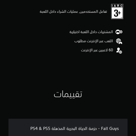
ي
م
تفاعل المستخدمين, عمليات الشراء داخل اللعبة
5
ن
ج
و
المشتريات داخل اللعبة اختيارية
م
م
اللعب عبر الإنترنت مطلوب
ن
5
ن
ج
و
م
م
ن
إ
تقييمات
ج
م
ا
ل
ي
1
م
Fall Guys - حزمة الحياة البحرية المذهلة PS4 & PS5
ن