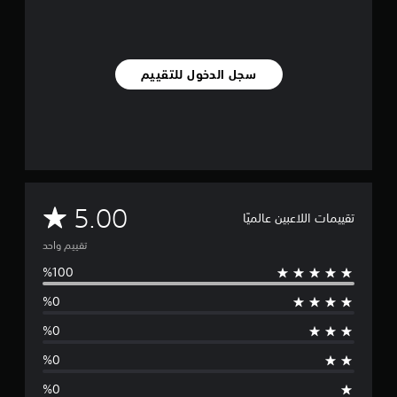
ا
ل
ت
ق
ي
سجل الدخول للتقييم
ي
م
ا
ت
م
5.00
تقييمات اللاعبين عالميًا
ت
تقييم واحد
و
س
ط
ا