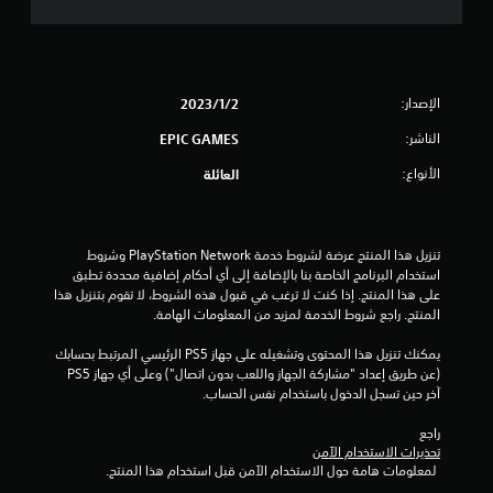
ح
د
ة
الإصدار:
2‏/1‏/2023
م
الناشر:
EPIC GAMES
ن
الأنواع:
العائلة
5
ن
تنزيل هذا المنتج عرضة لشروط خدمة PlayStation Network وشروط 
استخدام البرنامج الخاصة بنا بالإضافة إلى أي أحكام إضافية محددة تطبق 
ج
على هذا المنتج. إذا كنت لا ترغب في قبول هذه الشروط، لا تقوم بتنزيل هذا 
المنتج. راجع شروط الخدمة لمزيد من المعلومات الهامة.
و
يمكنك تنزيل هذا المحتوى وتشغيله على جهاز PS5 الرئيسي المرتبط بحسابك 
م
(عن طريق إعداد "مشاركة الجهاز واللعب بدون اتصال") وعلى أي جهاز PS5 
آخر حين تسجل الدخول باستخدام نفس الحساب.
م
راجع 
تحذيرات الاستخدام الآمن
ن
 لمعلومات هامة حول الاستخدام الآمن قبل استخدام هذا المنتج.