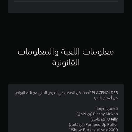
ل
ت
ق
ي
ي
معلومات اللعبة والمعلومات
م
القانونية
ن
ج
م
PLACEHOLDER"أحدث كل الصخب في العرض التالي مع تلك الروائع
من أعماق البحر!
ة
تتضمن الحزمة:
و
Pinchy McNab (زي كامل)
U Jelly (زي كامل)
ا
Pumped Up Puffer (زي كامل)
2000 x عملات Show-Bucks!"