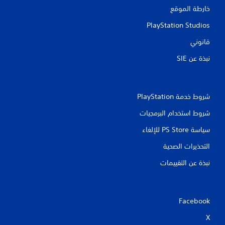
ك
م
خارطة الموقع
ن
ك
ل
ن
PlayStation Studios
ع
ك
قانوني
إ
ب
ي
ه
نبذة عن SIE‏
ق
ا
ا
ب
ف
د
ا
و
شروط خدمة PlayStation‏
ل
ن
ل
شروط استخدام البرمجيات
ع
ع
ن
ب
سياسة PS Store للإلغاء
ة
ا
م
ص
التحذيرات الصحية
ؤ
ر
ق
نبذة عن التقييمات
ا
تً
ل
ا
ت
ف
ح
ي
Facebook
ك
أ
م
ي
X
و
ا