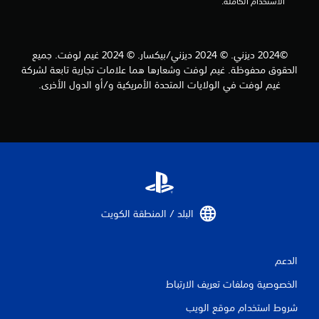
الاستخدام الكاملة.
م
و
ع
ق
ن
ت
ا
.
©2024 ديزني. © 2024 ديزني/بيكسار. © 2024 غيم لوفت. جميع
ص
ر
الحقوق محفوظة. غيم لوفت وشعارها هما علامات تجارية تابعة لشركة
ا
إ
غيم لوفت في الولايات المتحدة الأمريكية و/أو الدول الأخرى.
ل
ي
ت
ق
ح
ا
ك
ف
م
ا
ف
ل
ي
ل
ا
ل
ع
ح
ب
البلد / المنطقة الكويت‏
ر
ة
ك
م
ة
ؤ
الدعم
.
ق
تً
الخصوصية وملفات تعريف الارتباط
ي
ا
شروط استخدام موقع الويب
م
ي