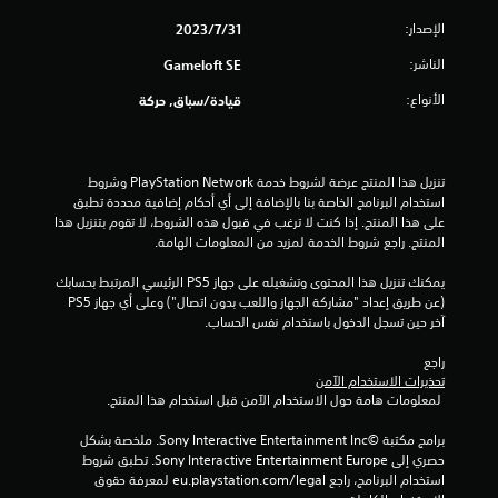
ا
ت
ا
ل
الإصدار:
31‏/7‏/2023
ا
ل
ل
ل
الناشر:
Gameloft SE
ع
ت
ب
ع
الأنواع:
قيادة/سباق, حركة
ت
ة
ل
ب
ي
ق
د
م
و
ي
تنزيل هذا المنتج عرضة لشروط خدمة PlayStation Network وشروط 
ن
ي
ة
استخدام البرنامج الخاصة بنا بالإضافة إلى أي أحكام إضافية محددة تطبق 
ا
ل
على هذا المنتج. إذا كنت لا ترغب في قبول هذه الشروط، لا تقوم بتنزيل هذا 
ل
ي
ط
المنتج. راجع شروط الخدمة لمزيد من المعلومات الهامة.
ح
ر
ا
م
ي
يمكنك تنزيل هذا المحتوى وتشغيله على جهاز PS5 الرئيسي المرتبط بحسابك 
ج
ق
(عن طريق إعداد "مشاركة الجهاز واللعب بدون اتصال") وعلى أي جهاز PS5 
ة
ا
ة
آخر حين تسجل الدخول باستخدام نفس الحساب.
إ
ا
ل
ت
ل
راجع 
ى
ل
تحذيرات الاستخدام الآمن
ا
ع
 لمعلومات هامة حول الاستخدام الآمن قبل استخدام هذا المنتج.
س
ب
ت
ف
برامج مكتبة ©Sony Interactive Entertainment Inc. ملخصة بشكل 
خ
ي
حصري إلى Sony Interactive Entertainment Europe. تطبق شروط 
د
أ
استخدام البرنامج، راجع eu.playstation.com/legal لمعرفة حقوق 
ا
ي