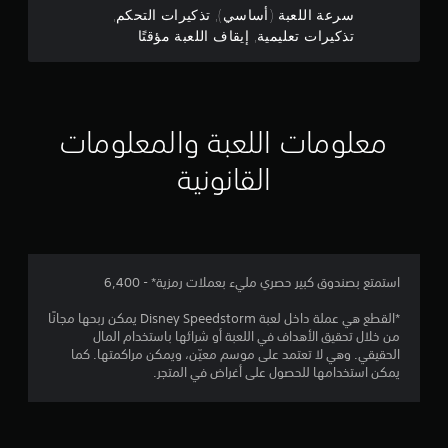
ر
سرعة اللعبة (أساسي), تذكيرات التحكم,
ل
م
ا
تذكيرات تعليمية, إيقاف اللعبة مؤقتًا
ي
ل
م
م
ت
ي
ح
ة
ن
ك
ي
م
معلومات اللعبة والمعلومات
إ
م
ف
ك
ي
القانونية
ج
ن
ا
ك
ل
م
م
ح
ر
ر
ا
ا
ك
ج
ل
استمتع بصندوق كبير حصري مليء بعملات رمزية* - 6,400
ع
ة
ة
ي
*القطع هي عملة داخل لعبة Disney Speedstorm يمكن ربحها مجانًا
ا
ي
م
من خلال تحقيق الأهداف في اللعبة أو شرائها باستخدام المال
ل
ك
الحقيقي. وهي لا تعتمد على موسم معيّن، ويمكن مراكمتها. كما
م
1
ن
يمكن استخدامها للحصول على أغراض في المتجر.
ع
ك
ل
م
ل
و
ع
م
ن
ب
ا