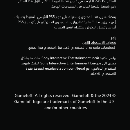
المنتج. إذا كنت لا ترغب في قبول هذه الشروط، لا تقم بتنزيل هذا المنتج. 
ع
ة
راجع شروط الخدمة لمزيد من المعلومات الهامة.
ع
ا
ل
ل
يمكنك تنزيل هذا المحتوى وتشغيله على جهاز PS5 الرئيسي المرتبط بحسابك 
ل
ى
(عن طريق إعداد "مشاركة الجهاز واللعب بدون اتصال") وعلى أي جهاز PS5 
ع
ا
آخر حين تسجل الدخول باستخدام نفس الحساب.
ب
ل
ف
راجع 
أ
ي
تحذيرات الاستخدام الآمن
ز
أ
 لمعلومات هامة حول الاستخدام الآمن قبل استخدام هذا المنتج.
ر
ي
ا
و
برامج مكتبة ©Sony Interactive Entertainment Inc. ملخصة بشكل 
ر
ق
حصري إلى Sony Interactive Entertainment Europe. تطبق شروط 
ت
استخدام البرنامج، راجع eu.playstation.com/legal لمعرفة حقوق 
ي
.
الاستخدام الكاملة.
م
ك
ن
إ
ك
ي
ل
© 2024 Gameloft. All rights reserved. Gameloft & the
ق
ع
Gameloft logo are trademarks of Gameloft in the U.S.
ا
ب
and/or other countries.
ف
ا
ا
ل
ل
ل
ع
ل