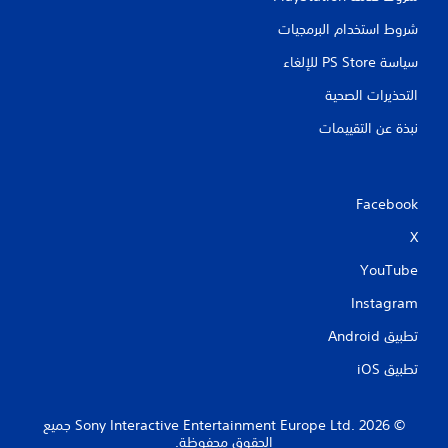
ا
م
ج
شروط استخدام البرمجيات
ؤ
ة
ق
إ
سياسة PS Store للإلغاء
تً
ل
ا
التحذيرات الصحية
ى
ف
ا
ي
نبذة عن التقييمات
ل
أ
ض
ي
غ
و
ط
ق
Facebook
ع
ت
ل
ف
X
ى
ي
ا
أ
YouTube
ل
ث
أ
Instagram
ن
ز
ا
ر
تطبيق Android‏
ء
ا
ط
ر
تطبيق iOS‏
ر
ب
ي
س
ق
ر
‏© 2026 Sony Interactive Entertainment Europe Ltd.‎ جميع
ة
ع
الحقوق محفوظة.
ا