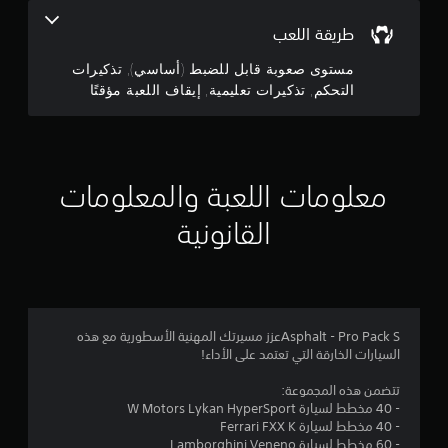
ل
م
ت
ت
خ
طريقة اللعب
ؤ
ذ
ي
ن
د
ك
ا
مستوى صعوبة قابل للضبط (أساسي), تذكيرات
ي
ي
ر
إ
التحكم, تذكيرات تعليمية, إيقاف اللعبة مؤقتًا
إ
ا
ر
ل
ت
ا
ى
ج
ل
ت
ع
ح
ت
ن
م
س
ع
ا
ا
معلومات اللعبة والمعلومات
ل
ء
ا
س
ب
ي
ي
القانونية
ص
م
ل
ة
ر
ي
ا
ي
ي
ل
ة
.
ذ
ي
4
ر
م
ا
Asphalt - Pro Pack Sعزز مسيرتك المهنية الأسطورية مع هذه
ك
ع
م
السيارات الخارقة التي تعتمد على الأداء!
ن
ي
ك
ن
ن
تتضمن هذه المجموعة:
م
.
- 40 مخطط لسيارة W Motors Lykan HyperSport
ر
ا
- 40 مخطط لسيارة Ferrari FXX K
ا
- 60 مخطط لسيارة Lamborghini Veneno
ج