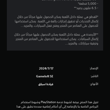
ي
ل
- 5,000 قطعة*
ع
م
- 6.5 مليون رصيد**
ة
ك
ت
ا
ن
*القطع هي عملة داخل اللعبة يمكن الحصول عليها مجانًا من خلال
ل
ل
ق
إكمال التحديات أو تحقيق إنجازات رائعة في اللعبة. يمكن استخدامها
م
ع
للحصول على العناصر من المتجر وفتح قفل السيارات، والمزيد...
ع
ب
ي
ل
ه
**الأرصدة هي عملة داخل اللعبة يمكن الحصول عليها مجانًا من خلال
و
ي
إكمال السباقات. يمكن استخدامها للحصول على العناصر من المتجر
م
ا
وترقية سياراتك، والمزيد...
ا
ب
ت
م
د
ا
و
ل
ا
ن
ت
ا
ع
ت
الإصدار:
17‏/7‏/2024
ل
ل
ض
ي
الناشر:
Gameloft SE
غ
م
ي
ط
الأنواع:
قيادة/سباق
ة
ا
ل
ل
ط
س
ر
تنزيل هذا المنتج عرضة لشروط خدمة‫ PlayStation وشروط استخدام 
ر
ي
البرنامج الخاصة بنا بالإضافة إلى أي أحكام إضافية محددة تطبق على هذا 
ي
ق