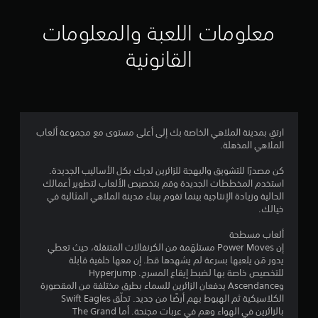
ي
ي
معلومات اللعبة والمعلومات
م
القانونية
4
.
4
ارتقِ بمدينة الملاهي الخاصة بك إلى أعلى مستوى مع مجموعة ألعاب
الملاهي المذهلة.
4
كن مصدرًا للتشويق والبهجة للزائرين لديك بكل الأساليب الجديدة.
ن
استخدم المخططات الجديدة وقم بتخصيص الألعاب لتطوير أعمالك
الحالية وزيادة الإنتاجية بينما تقوم ببناء مدينة الملاهي المثالية في
ج
خيالك.
و
ألعاب مسطحة
إن Power Moves مستلهَمة من الكرنفالات المتنقلة، حيث تعطي
م
يدور مَن يلعبها بسرعة لم يشهدها قط. إن معها خلفية قابلة
للتخصيص خاصة بها لضبط إيقاع المسرح. Hyperjump
م
وAscendance يدفعان الزائرين للسماء بطرق مختلفة من المقصورة
الكلاسيكية ثم الهبوط بهم أرضًا من جديد. تحلّق Swift Eagles
ن
بالزائرين في الهواء وهم في عربات مجنحة. أما The Grand