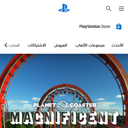
ب
ح
ث
الأحدث
مجموعات الألعاب
العروض
الاشتراكات
استعرض