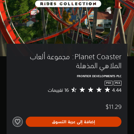
Planet Coaster: مجموعة ألعاب 
الملاهي المذهلة
FRONTIER DEVELOPMENTS PLC
PS5
PS4
4.44
م
ت
و
$11.29
س
ط
ا
إضافة إلى عربة التسوق
ل
ت
ق