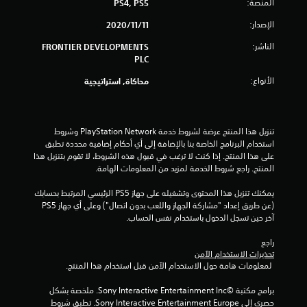
المنصة:
PS4, PS5
ي
الإصدار:
11‏/11‏/2020
1
الناشر:
FRONTIER DEVELOPMENTS
PLC
6
الأنواع:
محاكاة, استراتيجية
م
ن
تنزيل هذا المنتج عرضة لشروط خدمة PlayStation Network وشروط 
ا
استخدام البرنامج الخاصة بنا بالإضافة إلى أي أحكام إضافية محددة تطبق 
على هذا المنتج. إذا كنت لا ترغب في قبول هذه الشروط، لا تقوم بتنزيل هذا 
ل
المنتج. راجع شروط الخدمة لمزيد من المعلومات الهامة.
ت
يمكنك تنزيل هذا المحتوى وتشغيله على جهاز PS5 الرئيسي المرتبط بحسابك 
(عن طريق إعداد "مشاركة الجهاز واللعب بدون اتصال") وعلى أي جهاز PS5 
ق
آخر حين تسجل الدخول باستخدام نفس الحساب.
راجع 
ي
تحذيرات الاستخدام الآمن
 لمعلومات هامة حول الاستخدام الآمن قبل استخدام هذا المنتج.
ي
برامج مكتبة ©Sony Interactive Entertainment Inc. ملخصة بشكل 
م
حصري إلى Sony Interactive Entertainment Europe. تطبق شروط 