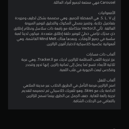
Carousel فهي ممتعة لجميع أفراد العائلة.
5
الأفعوانيات
ن
إن S. L. V. هي المفضلة للجميع، وهي مصممة بشكل لطيف ومزودة
بتفاصيل خلابة، وتتميز بنمطي المكوك والتحليق لتوفير المرونة
الفائقة. تأتي الـVector متكاملة مع رافعة ذات سلاسل ونظام إطلاق
ج
ذي محرّك تزامني خطيّ لتوفير حلقة إطلاق متعددة. فيكون لدينا لعبة
سلسة في جميع الأوقات. وبعدها هناك Mind Melt الغاشمة، وهي
و
أفعوانية عكسية كلاسيكية لاختبار أقوى الزائرين.
م
ألعاب ذات مسارات
عزز تجربة اللعب المظلمة للزائرين لديك مع الـTracker، وهي عربة
م
ثلاثية الأبعاد تتسع لما يصل إلى ثمانية زائرين. إنها تدور وتنحدر
وتتكدس لبعث الحيوية في قلب اللعبة.
ن
ألعاب للنقل
إ
امنح الزائرين فرصة التأمل في الطريق الخلاب عبر مدينة الملاهي
الخاصة بك مع Skies، وهو تلفريك كلاسيكي تم تصميمه لتقديم
ج
تجربة رائعة للغاية. خفف الحِمل عن الطرق بينما تسمح للزائرين
بالتعافي من الرحلات الشاقة.
م
ا
ل