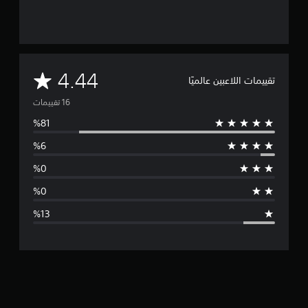
م
4.44
تقييمات اللاعبين عالميًا
ت
و
س
ط
ا
ل
ت
ق