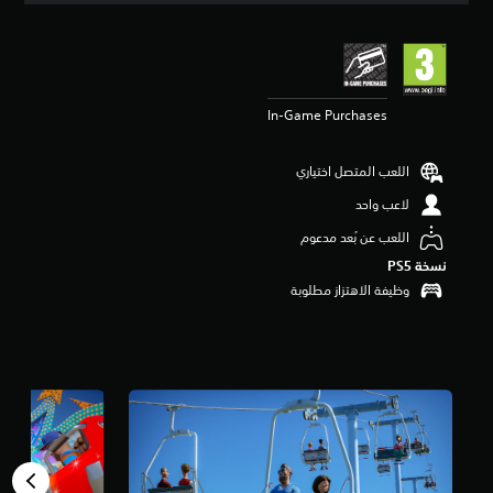
ي
ي
م
4
.
In-Game Purchases
4
4
ن
اللعب المتصل اختياري
ج
و
لاعب واحد
م
م
اللعب عن بُعد مدعوم
ن
نسخة PS5‏
5
وظيفة الاهتزاز مطلوبة
ن
ج
و
م
م
ن
إ
ج
م
ا
ل