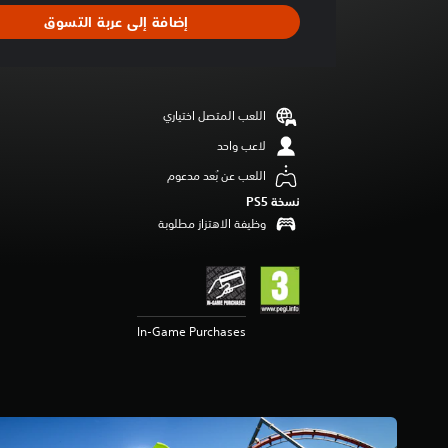
ا
إضافة إلى عربة التسوق
ل
ت
ق
ي
ي
اللعب المتصل اختياري
م
4
لاعب واحد
.
اللعب عن بُعد مدعوم
7
5
نسخة PS5‏
ن
وظيفة الاهتزاز مطلوبة
ج
و
م
م
ن
In-Game Purchases
5
ن
ج
و
م
م
ن