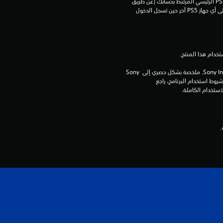
م
يمكنك تنزيل هذا المحتوى وتشغيله على جهاز PS5 الرئيسي المرتبط بحسابك (عن طريق 
إعداد "مشاركة الجهاز واللعب بدون اتصال") وعلى أي جهاز PS5 آخر حين تسجل الدخول 
ا
ل
ي
برامج مكتبة ©Sony Interactive Entertainment Inc. ملخصة بشكل حصري إلى Sony 
3
Interactive Entertainment Europe. تطبق شروط استخدام البرنامج، راجع 
2
م
ن
ا
ل
ت