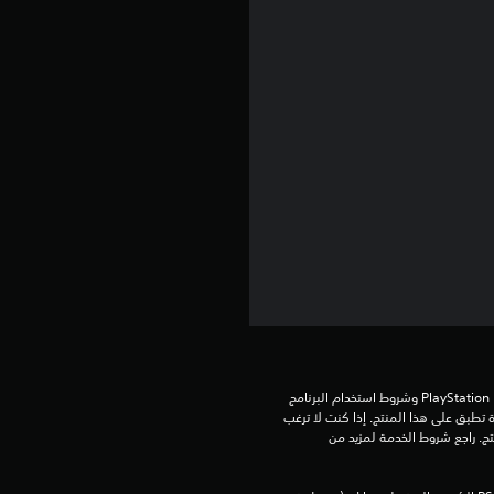
ن
5
ن
ج
و
م
م
ن
إ
تنزيل هذا المنتج عرضة لشروط خدمة PlayStation Network وشروط استخدام البرنامج 
الخاصة بنا بالإضافة إلى أي أحكام إضافية محددة تطبق على هذا المنتج. إذا كنت لا ترغب 
ج
في قبول هذه الشروط، لا تقوم بتنزيل هذا المنتج. راجع شروط الخدمة لمزيد من 