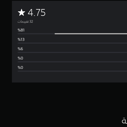
م
4.75
ت
و
س
ط
ا
ل
ت
ق
ي
ة