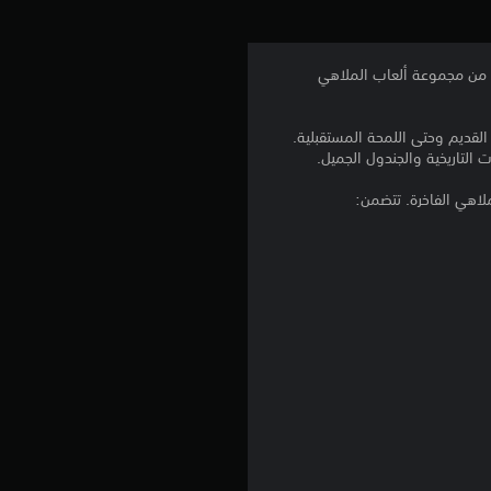
ي
م
ة من مجموعة ألعاب الملاهي
4
ن Planet Coaster، بدءًا من الطابع الكلاسيكي القديم وحتى اللمحة المستقبلية.
.
 التاريخية والجندول الجميل.
7
لاهي الفاخرة. تتضمن:
5
ن
ج
و
م
م