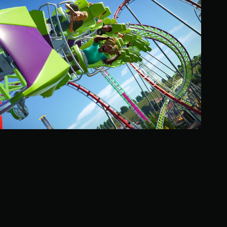
إ
ج
م
ا
ل
ي
3
2
م
ن
ا
ل
ت
ق
ي
ي
م
ا
ت