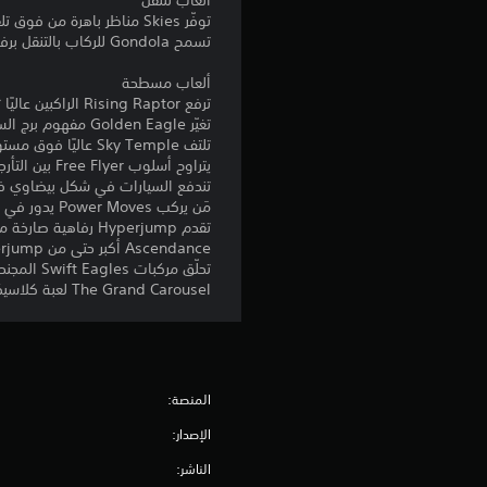
ألعاب للنقل
توفّر Skies مناظر باهرة من فوق تلفريك مليء بالتفاصيل.
تسمح Gondola للركاب بالتنقل برفاهية.
ألعاب مسطحة
ترفع Rising Raptor الراكبين عاليًا ثم تهبط بهم أرضًا مجددًا.
تغيّر Golden Eagle مفهوم برج السقوط مع الكراسي الموجّه للخارج.
تلتف Sky Temple عاليًا فوق مستوى الأرض.
يتراوح أسلوب Free Flyer بين التأرجح اللطيف والدوران الشديد.
تندفع السيارات في شكل بيضاوي في ft Drifters
مَن يركب Power Moves يدور في أفعوانية تقليدية.
تقدم Hyperjump رفاهية صارخة مقارنة بمساحتها الصغيرة.
Ascendance أكبر حتى من Hyperjump - مثالية للباحثين عن التشويق.
تحلّق مركبات Swift Eagles المجنحة في الجو.
The Grand Carousel لعبة كلاسيكية محبوبة جدًا.
المنصة:
الإصدار:
الناشر: