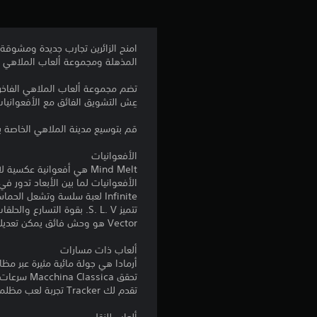
امنح الزائرين تجارب جديدة ومشوقة
المذهلة ومجموعة ألعاب الملاهي الكلاسيكية تجمع بين ا
عِش التشويق الفائق مع الأفعوانيات 
قم بتوسيع مدينة الملاهي الخاصة ب
الأفعوانيات
Mind Melt هي أفعوانية عكسية لاختبار مَن لديه أقوى إرادة.
الأفعوانيات لما بين الأبعاد تدور ف
Infinite لعبة سلسة وتشعل الحماس.
تتميز S. L. V. بقوة التسارع والحلقات الضيقة.
Vector هو وحش فائق يمكن تعديله.
ألعاب ذات مسارات
أرمادا هي جولة مائية مثيرة عبر مظاه
تحقق Macchina Classica سرعات جنونية.
تقدم لك Tracker تجربة لعب مظلمة وفريدة.