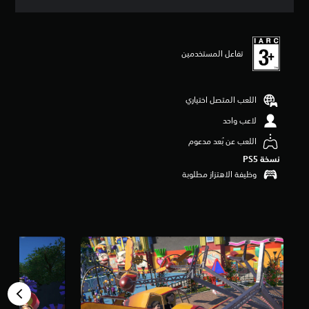
ق
ي
ي
م
تفاعل المستخدمين
3
.
8
ن
اللعب المتصل اختياري
ج
و
لاعب واحد
م
اللعب عن بُعد مدعوم
م
ن
نسخة PS5‏
5
وظيفة الاهتزاز مطلوبة
ن
ج
و
م
م
ن
إ
ج
م
ا
ل