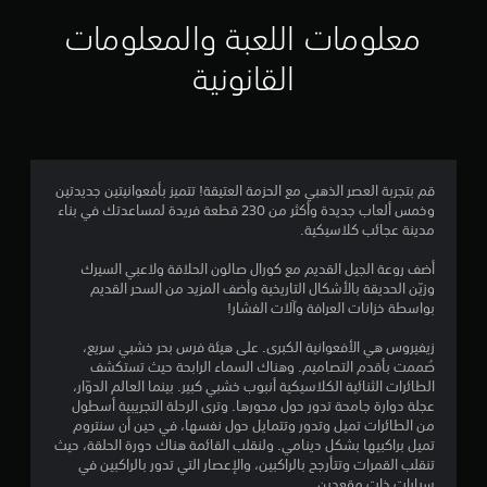
ي
معلومات اللعبة والمعلومات
م
القانونية
3
.
8
قم بتجربة العصر الذهبي مع الحزمة العتيقة! تتميز بأفعوانيتين جديدتين
وخمس ألعاب جديدة وأكثر من 230 قطعة فريدة لمساعدتك في بناء
ن
مدينة عجائب كلاسيكية.
ج
أضف روعة الجيل القديم مع كورال صالون الحلاقة ولاعبي السيرك
وزيّن الحديقة بالأشكال التاريخية وأضف المزيد من السحر القديم
و
بواسطة خزانات العرافة وآلات الفشار!
م
زيفيروس هي الأفعوانية الكبرى. على هيئة فرس بحر خشبي سريع،
صُممت بأقدم التصاميم. وهناك السماء الرابحة حيث تستكشف
م
الطائرات الثنائية الكلاسيكية أنبوب خشبي كبير. بينما العالم الدوّار،
عجلة دوارة جامحة تدور حول محورها. وترى الرحلة التجريبية أسطول
ن
من الطائرات تميل وتدور وتتمايل حول نفسها، في حين أن سنتروم
تميل براكبيها بشكل دينامي. ولنقلب القائمة هناك دورة الحلقة، حيث
5
تنقلب القمرات وتتأرجح بالراكبين، والإعصار التي تدور بالراكبين في
سيارات ذات مقعدين.