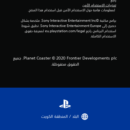
راجع 
2
تحذيرات الاستخدام الآمن
 لمعلومات هامة حول الاستخدام الآمن قبل استخدام هذا المنتج.
0
برامج مكتبة ©Sony Interactive Entertainment Inc. ملخصة بشكل 
م
حصري إلى Sony Interactive Entertainment Europe. تطبق شروط 
استخدام البرنامج، راجع eu.playstation.com/legal لمعرفة حقوق 
ن
الاستخدام الكاملة.
ا
ل
Planet Coaster © 2020 Frontier Developments plc. جميع
الحقوق محفوظة.
ت
ق
ي
ي
م
البلد / المنطقة الكويت‏
ا