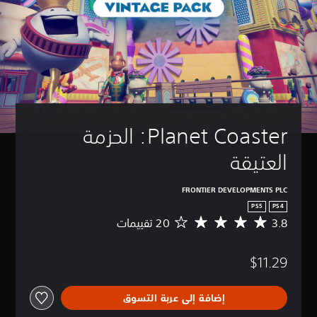
Planet Coaster: الحزمة 
العتيقة
FRONTIER DEVELOPMENTS PLC
PS5
PS4
3.8
م
ت
و
$11.29
س
ط
ا
إضافة إلى عربة التسوق
ل
ت