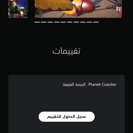
ي
2
0
م
ن
ا
ل
ت
ق
تقييمات
ي
ي
م
ا
ت
Planet Coaster: الحزمة العتيقة
سجل الدخول للتقييم