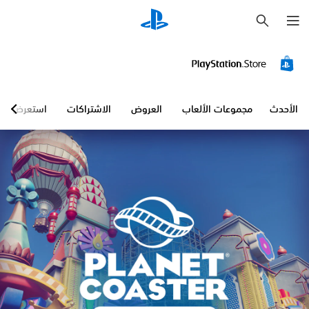
ب
ح
ث
الأحدث
مجموعات الألعاب
العروض
الاشتراكات
استعرض