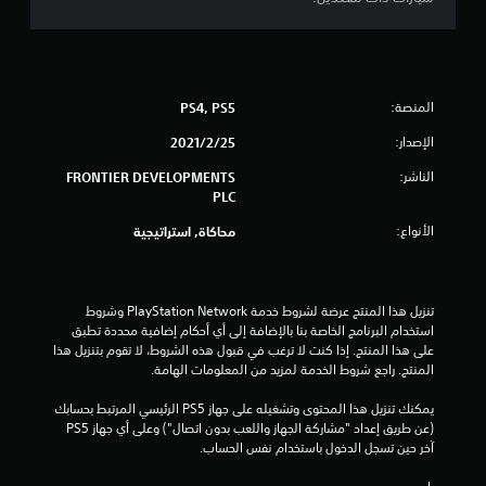
ن
ج
و
المنصة:
PS4, PS5
م
الإصدار:
25‏/2‏/2021
م
الناشر:
FRONTIER DEVELOPMENTS
PLC
ن
الأنواع:
محاكاة, استراتيجية
إ
ج
تنزيل هذا المنتج عرضة لشروط خدمة PlayStation Network وشروط 
استخدام البرنامج الخاصة بنا بالإضافة إلى أي أحكام إضافية محددة تطبق 
م
على هذا المنتج. إذا كنت لا ترغب في قبول هذه الشروط، لا تقوم بتنزيل هذا 
المنتج. راجع شروط الخدمة لمزيد من المعلومات الهامة.
ا
يمكنك تنزيل هذا المحتوى وتشغيله على جهاز PS5 الرئيسي المرتبط بحسابك 
ل
(عن طريق إعداد "مشاركة الجهاز واللعب بدون اتصال") وعلى أي جهاز PS5 
آخر حين تسجل الدخول باستخدام نفس الحساب.
ي