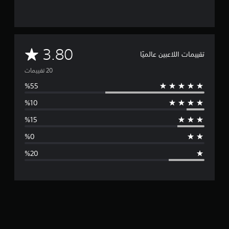
م
3.80
تقييمات اللاعبين عالميًا
ت
و
س
ط
ا
ل
ت
ق
ي