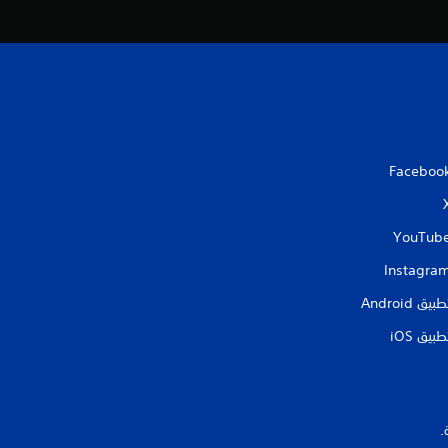
إ
ج
م
ا
Faceboo
ل
ي
YouTub
Instagra
1
طبيق Android‏
1
طبيق iOS‏
8
0