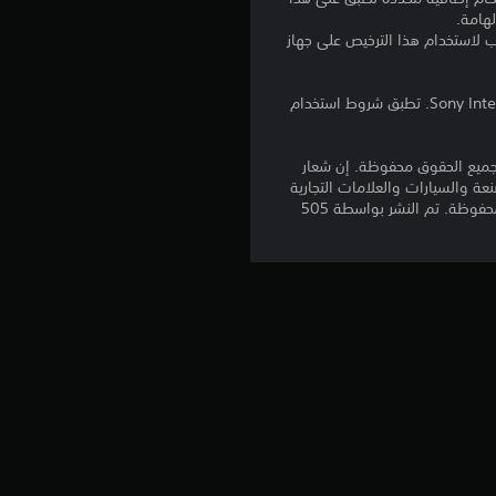
و
لهامة.
للتنزيل على عدة أجهزة PS4. تسجيل الدخول إلى PlayStation Network غير مطلوب لاستخدام هذا الترخيص على جهاز
م
م
برامج مكتبة ©Sony Interactive Entertainment Inc. ملخصة بشكل حصري إلى Sony Interactive Entertainment Europe. تطبق شروط استخدام
ن
ر ASSETTO CORSA (R) 2010-2020 KUNOS Simulazioni S.r.l. من قِبل KUNOS Simulazioni S.r.l. جميع الحقوق محفوظة. إن شعار
KUNOS Simu. تشتمل أسماء الشركات المُصنعة والسيارات والعلامات التجارية
5
والأسماء والصور الموجودة باللعبة على علامات تجارية أو مواد حقوق نسخ خاصة بمالكيها أو كليهما. جميع الحقوق محفوظة. تم النشر بواسطة 505
ن
ج
و
م
م
ن