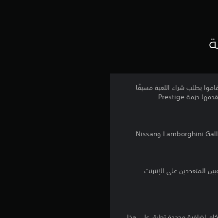
ت
ق
ي
ة
ي
م
P من Assetto Corsa متاحة بصورة أولية للذين قاموا بطلب شراء اللعبة مسبقًا
4
.
تشمل هذه الترقية من حزمة Performance السيارات الست التالية - Ford Mustang 2015 وLamborghini Gallardo SuperLeggera وNissan
1
5
ن
ج
نا بالإضافة إلى أي أحكام إضافية محددة تطبق على هذا