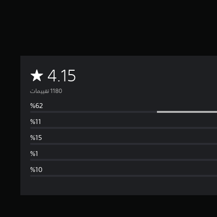
م
4.15
ت
و
س
ط
ا
ل