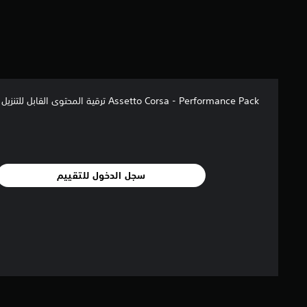
إ
ج
م
ا
ل
ي
Assetto Corsa - Performance Pack ترقية المحتوى القابل للتنزيل
1
.
1
أ
ل
ف
سجل الدخول للتقييم
م
ن
ا
ل
ت
ق
ي
ي
م
ا