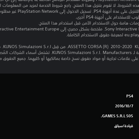
ذه الشروط، لا تقوم بتنزيل هذا المنتج. راجع شروط الخدمة لمزيد من المعلومات ا
مبلغ يدفع مرة واحدة مقابل ترخيص 
ومات هامة حول الاستخدام الآمن قبل استخدام هذا المنتج.
تم تطوي
[AC LOGO] هو علامة تجارية مسجلة لـ lazioni S.r.l. Manufacturers
PS4
7‏/10‏/2016
505 GAMES S.R.L.
قيادة/سباق