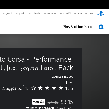
متجر
PS5‏
الألعاب
PS Plus
ملحقات
الأخبار
الدعم
to Corsa - Performance 
Pack ترقية المحتوى القابل للتنزيل
505 GAMES S.R.L.
PS4
4.15
م
ت
و
$3.15
$7.89
وفّر 60%‏
س
مخصوم من السعر الأصلي البالغ $7.89‏
ط
ينتهي العرض في 12‏/8‏/2026 10:59 PM UTC‏