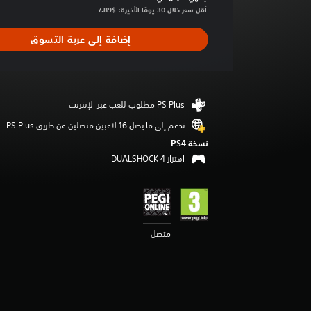
ا
أقل سعر خلال 30 يومًا الأخيرة: $7.89‏
ل
ت
إضافة إلى عربة التسوق
ق
ي
ي
م
4
.
تدعم إلى ما يصل 16 لاعبين متصلين عن طريق PS Plus‏
1
5
نسخة PS4‏
ن
اهتزاز DUALSHOCK 4‏
ج
و
م
م
ن
5
متصل
ن
ج
و
م
م
ن