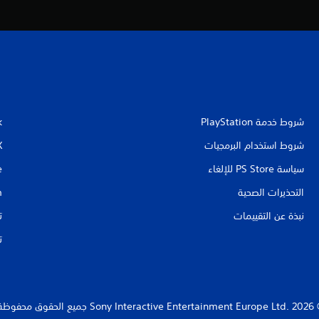
شروط خدمة PlayStation‏
k
شروط استخدام البرمجيات
X
سياسة PS Store للإلغاء
e
التحذيرات الصحية
m
نبذة عن التقييمات
ت
ت
Sony Interact جميع الحقوق محفوظة.