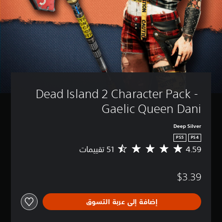
Dead Island 2 Character Pack - 
Gaelic Queen Dani
Deep Silver
PS5
PS4
4.59
م
ت
و
$3.39
س
ط
ا
إضافة إلى عربة التسوق
ل
ت
ق