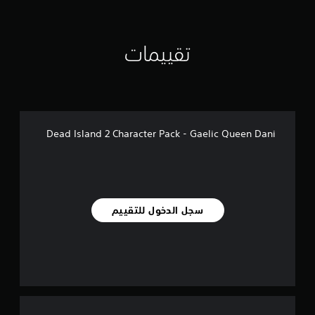
ي
5
1
تقييمات
م
ن
ا
ل
ت
ق
ي
Dead Island 2 Character Pack - Gaelic Queen Dani
ي
م
ا
ت
سجل الدخول للتقييم