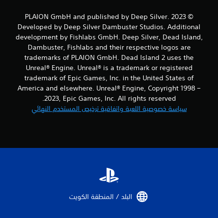
م
© 2023 PLAION GmbH and published by Deep Silver.
Developed by Deep Silver Dambuster Studios. Additional
ن
development by Fishlabs GmbH. Deep Silver, Dead Island,
Dambuster, Fishlabs and their respective logos are
ا
trademarks of PLAION GmbH. Dead Island 2 uses the
ل
Unreal® Engine. Unreal® is a trademark or registered
trademark of Epic Games, Inc. in the United States of
ت
America and elsewhere. Unreal® Engine, Copyright 1998 –
2023, Epic Games, Inc. All rights reserved.
ق
سياسة خصوصية اللعبة واتفاقية ترخيص المستخدم النهائي
ي
ي
م
ا
ت
البلد / المنطقة الكويت‏