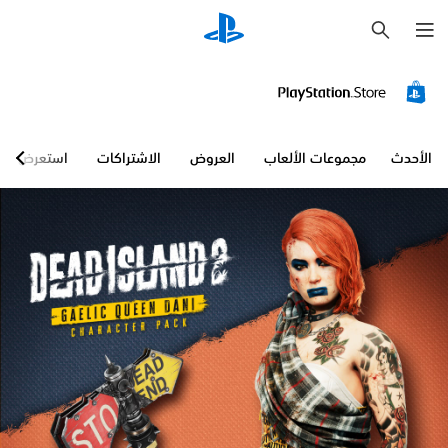
ب
ح
ث
الأحدث
مجموعات الألعاب
العروض
الاشتراكات
استعرض