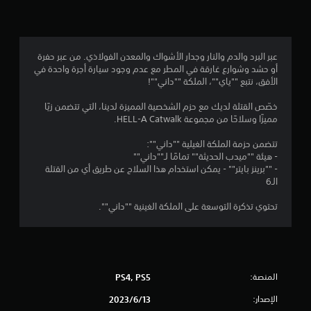
4
.
5
عبر البرد والدم والنار وجدار الأشواك والمعدن الفولاذي. من عبر حفرة
أو حشد وشوارع غارقة في المطر مع عدم وجود سيارة أجرة واحدة في
9
الأفق، نتبع ""ياي""، الملكة ""داني""!
ن
خصّص القتلة لديك مع حزم الشخصية المميزة لدينا، التي تتضمن زيًا
مميزًا وسلاحًا من مجموعة HELL-A Catwalk.
ج
تتضمن حزمة الملكة الغيلية ""داني"":
و
- هيئة ""ميدب الحديثة"" تمامًا لـ""داني""
- ""برينز بايتر"" - يمكن استخدام هذا السلاح عن طريق أي من القتلة
م
الـ6
م
تحتوي تذكرة التوسعة على الملكة الغينية ""داني"".
ن
5
المنصة:
PS4, PS5
ن
الإصدار:
13‏/6‏/2023