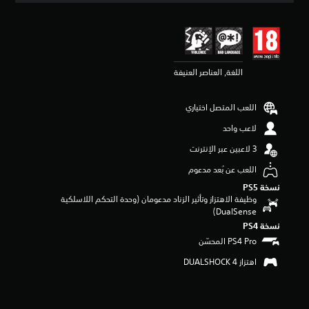
ي
ي
م
4
.
اللغة, العناصر العنيفة
5
9
ن
اللعب المتصل اختياري
ج
و
لاعب واحد
م
م
ن
اللعب عن بُعد مدعوم
5
ن
نسخة PS5‏
ج
وظيفة الاهتزاز وتأثير الزناد مدعومان (وحدة التحكم اللاسلكية
و
DualSense‏)
م
نسخة PS4‏
م
ن
إ
اهتزاز DUALSHOCK 4‏
ج
م
ا
ل