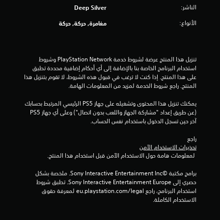
ج
الناشر:
Deep Silver
و
الأنواع:
مغامرة, حركة, حركة
م
م
تنزيل هذا المنتج عرضة لشروط خدمة PlayStation Network وشروط 
استخدام البرنامج الخاصة بنا بالإضافة إلى أي أحكام إضافية محددة تطبق 
ن
على هذا المنتج. إذا كنت لا ترغب في قبول هذه الشروط، لا تقوم بتنزيل هذا 
المنتج. راجع شروط الخدمة لمزيد من المعلومات الهامة.
إ
يمكنك تنزيل هذا المحتوى وتشغيله على جهاز PS5 الرئيسي المرتبط بحسابك 
ج
(عن طريق إعداد "مشاركة الجهاز واللعب بدون اتصال") وعلى أي جهاز PS5 
آخر حين تسجل الدخول باستخدام نفس الحساب.
م
راجع 
ا
تحذيرات الاستخدام الآمن
 لمعلومات هامة حول الاستخدام الآمن قبل استخدام هذا المنتج.
ل
برامج مكتبة ©Sony Interactive Entertainment Inc. ملخصة بشكل 
ي
حصري إلى Sony Interactive Entertainment Europe. تطبق شروط 
استخدام البرنامج، راجع eu.playstation.com/legal لمعرفة حقوق 
5
الاستخدام الكاملة.
1