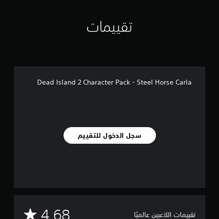
ي
3
تقييمات
4
م
ن
ا
ل
ت
ق
Dead Island 2 Character Pack - Steel Horse Carla
ي
ي
م
ا
ت
سجل الدخول للتقييم
م
4.68
تقييمات اللاعبين عالميًا