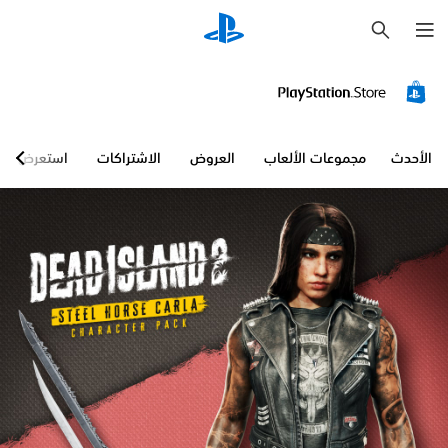
ب
ح
ث
الأحدث
مجموعات الألعاب
العروض
الاشتراكات
استعرض