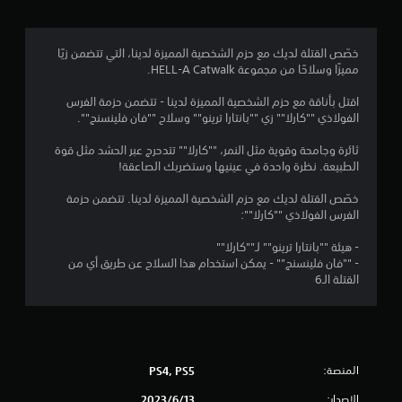
.
6
خصّص القتلة لديك مع حزم الشخصية المميزة لدينا، التي تتضمن زيًا
مميزًا وسلاحًا من مجموعة HELL-A Catwalk.
8
اقتل بأناقة مع حزم الشخصية المميزة لدينا - تتضمن حزمة الفرس
ن
الفولاذي ""كارلا"" زي ""بانتارا ترينو"" وسلاح ""فان فلينسنج"".
ج
ثائرة وجامحة وقوية مثل النمر، ""كارلا"" تتدحرج عبر الحشد مثل قوة
الطبيعة. نظرة واحدة في عينيها وستضربك الصاعقة!
و
خصّص القتلة لديك مع حزم الشخصية المميزة لدينا. تتضمن حزمة
م
الفرس الفولاذي ""كارلا"":
م
- هيئة ""بانتارا ترينو"" لـ""كارلا""
- ""فان فلينسنج"" - يمكن استخدام هذا السلاح عن طريق أي من
ن
القتلة الـ6
5
ن
المنصة:
PS4, PS5
ج
الإصدار:
13‏/6‏/2023