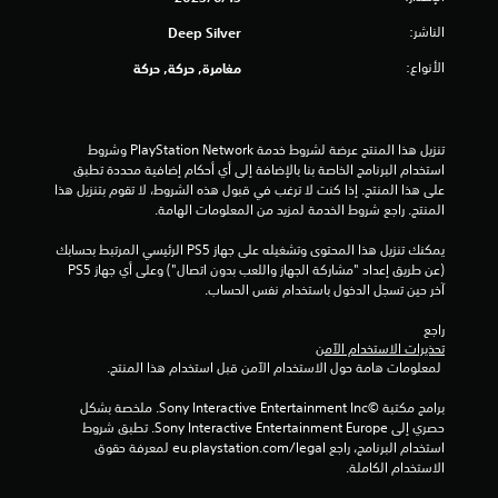
و
الناشر:
Deep Silver
م
الأنواع:
مغامرة, حركة, حركة
م
ن
تنزيل هذا المنتج عرضة لشروط خدمة PlayStation Network وشروط 
استخدام البرنامج الخاصة بنا بالإضافة إلى أي أحكام إضافية محددة تطبق 
إ
على هذا المنتج. إذا كنت لا ترغب في قبول هذه الشروط، لا تقوم بتنزيل هذا 
المنتج. راجع شروط الخدمة لمزيد من المعلومات الهامة.
ج
يمكنك تنزيل هذا المحتوى وتشغيله على جهاز PS5 الرئيسي المرتبط بحسابك 
م
(عن طريق إعداد "مشاركة الجهاز واللعب بدون اتصال") وعلى أي جهاز PS5 
آخر حين تسجل الدخول باستخدام نفس الحساب.
ا
راجع 
ل
تحذيرات الاستخدام الآمن
 لمعلومات هامة حول الاستخدام الآمن قبل استخدام هذا المنتج.
ي
برامج مكتبة ©Sony Interactive Entertainment Inc. ملخصة بشكل 
3
حصري إلى Sony Interactive Entertainment Europe. تطبق شروط 
استخدام البرنامج، راجع eu.playstation.com/legal لمعرفة حقوق 
4
الاستخدام الكاملة.