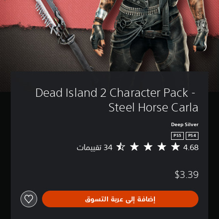
Dead Island 2 Character Pack - 
Steel Horse Carla
Deep Silver
PS5
PS4
4.68
م
ت
و
$3.39
س
ط
ا
إضافة إلى عربة التسوق
ل
ت
ق