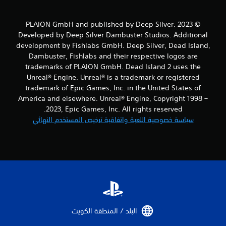
م
ن
© 2023 PLAION GmbH and published by Deep Silver.
Developed by Deep Silver Dambuster Studios. Additional
ا
development by Fishlabs GmbH. Deep Silver, Dead Island,
Dambuster, Fishlabs and their respective logos are
ل
trademarks of PLAION GmbH. Dead Island 2 uses the
Unreal® Engine. Unreal® is a trademark or registered
ت
trademark of Epic Games, Inc. in the United States of
ق
America and elsewhere. Unreal® Engine, Copyright 1998 –
2023, Epic Games, Inc. All rights reserved.
ي
سياسة خصوصية اللعبة واتفاقية ترخيص المستخدم النهائي
ي
م
ا
ت
البلد / المنطقة الكويت‏