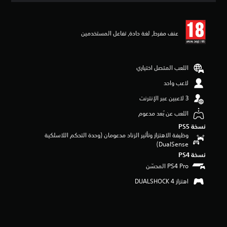
ي
ي
م
عنف مفرط, ‏‫لغة حادة‬, تفاعل المستخدمين
4
.
6
8
اللعب المتصل اختياري
ن
ج
لاعب واحد
و
م
م
اللعب عن بُعد مدعوم
ن
نسخة PS5‏
5
وظيفة الاهتزاز وتأثير الزناد مدعومان (وحدة التحكم اللاسلكية
ن
DualSense‏)
ج
و
نسخة PS4‏
م
م
اهتزاز DUALSHOCK 4‏
ن
إ
ج
م
ا
ل