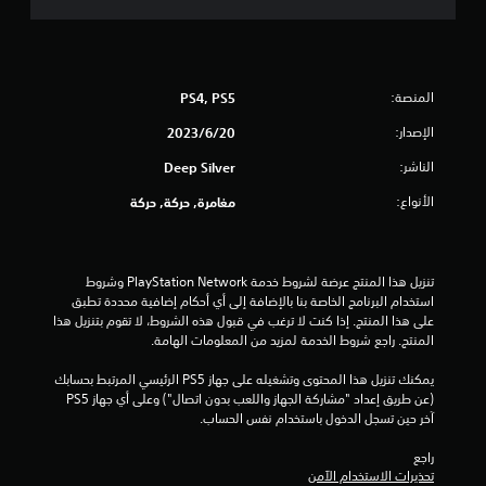
ن
ج
المنصة:
PS4, PS5
و
الإصدار:
20‏/6‏/2023
م
الناشر:
Deep Silver
م
الأنواع:
مغامرة, حركة, حركة
ن
5
تنزيل هذا المنتج عرضة لشروط خدمة PlayStation Network وشروط 
ن
استخدام البرنامج الخاصة بنا بالإضافة إلى أي أحكام إضافية محددة تطبق 
على هذا المنتج. إذا كنت لا ترغب في قبول هذه الشروط، لا تقوم بتنزيل هذا 
ج
المنتج. راجع شروط الخدمة لمزيد من المعلومات الهامة.
يمكنك تنزيل هذا المحتوى وتشغيله على جهاز PS5 الرئيسي المرتبط بحسابك 
و
(عن طريق إعداد "مشاركة الجهاز واللعب بدون اتصال") وعلى أي جهاز PS5 
آخر حين تسجل الدخول باستخدام نفس الحساب.
م
راجع 
م
تحذيرات الاستخدام الآمن