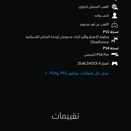
و
اللعب المتصل اختياري
م
م
لاعب واحد
ن
اللعب عن بُعد مدعوم
5
ن
نسخة PS5‏
ج
وظيفة الاهتزاز وتأثير الزناد مدعومان (وحدة التحكم اللاسلكية
و
DualSense‏)
م
نسخة PS4‏
م
ن
إ
اهتزاز DUALSHOCK 4‏
ج
م
عرض كل إشعارات توافق PS5 وPS4‏
ا
ل
ي
1
6
5
م
تقييمات
ن
ا
ل
ت