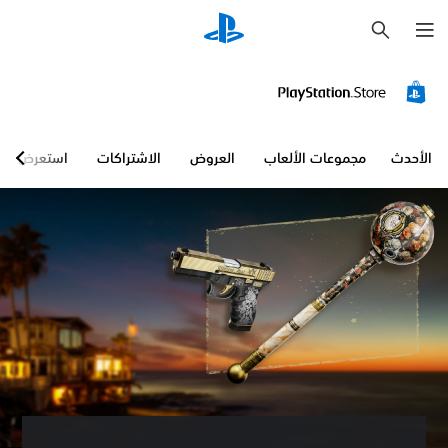
ب
ح
ث
الأحدث
مجموعات الألعاب
العروض
الاشتراكات
استعرض