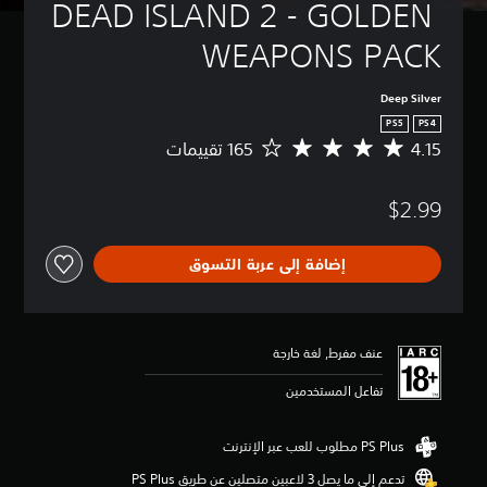
DEAD ISLAND 2 - GOLDEN 
WEAPONS PACK
Deep Silver
PS5
PS4
4.15
م
ت
و
$2.99
س
ط
ا
إضافة إلى عربة التسوق
ل
ت
ق
ي
ي
عنف مفرط, لغة خارجة
م
4
تفاعل المستخدمين
.
1
5
ن
تدعم إلى ما يصل 3 لاعبين متصلين عن طريق PS Plus‏
ج