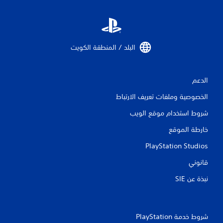
ا
ل
ت
البلد / المنطقة الكويت‏
ق
ي
الدعم
الخصوصية وملفات تعريف الارتباط
ي
شروط استخدام موقع الويب
م
خارطة الموقع
ا
PlayStation Studios
ت
قانوني
نبذة عن SIE‏
شروط خدمة PlayStation‏