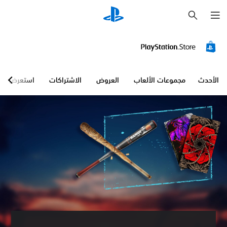
ب
ح
ث
الأحدث
مجموعات الألعاب
العروض
الاشتراكات
استعرض