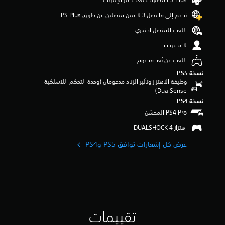
ن
تدعم إلى ما يصل 3 لاعبين متصلين عن طريق PS Plus‏
ج
و
اللعب المتصل اختياري
م
م
لاعب واحد
ن
اللعب عن بُعد مدعوم
5
ن
نسخة PS5‏
ج
وظيفة الاهتزاز وتأثير الزناد مدعومان (وحدة التحكم اللاسلكية
و
DualSense‏)
م
نسخة PS4‏
م
ن
إ
اهتزاز DUALSHOCK 4‏
ج
م
عرض كل إشعارات توافق PS5 وPS4‏
ا
ل
ي
1
0
9
م
تقييمات
ن
ا