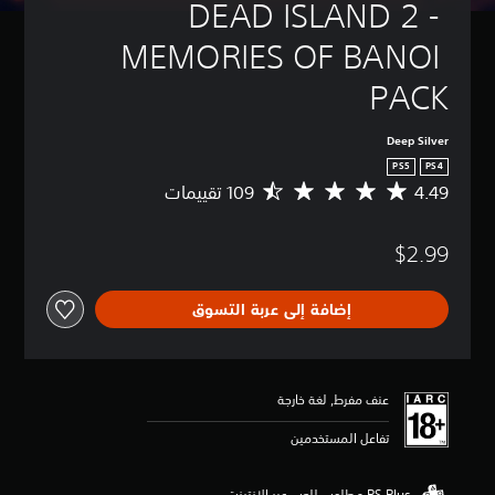
DEAD ISLAND 2 - 
MEMORIES OF BANOI 
PACK
Deep Silver
PS5
PS4
4.49
م
ت
و
$2.99
س
ط
ا
إضافة إلى عربة التسوق
ل
ت
ق
ي
ي
عنف مفرط, لغة خارجة
م
4
تفاعل المستخدمين
.
4
9