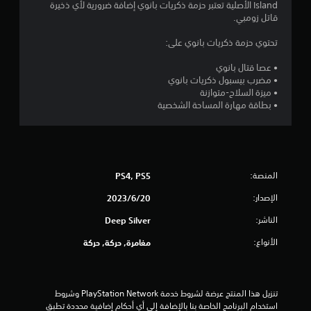
Island الأصلية تعتبر حزمة ذكريات بانوي إضافة ضرورية لأي ذخيرة
9
قاتل زومبي.
ن
تحتوي حزمة ذكريات بانوي على:
ج
• عصا قتال بانوي
• مضرب بيسبول ذكريات بانوي
و
• ميزة السلاح-متوازنة
• بطاقة مهارة المساحة الشخصية
م
م
ن
المنصة:
PS4, PS5
5
الإصدار:
20‏/6‏/2023
ن
الناشر:
Deep Silver
الأنواع:
مغامرة, حركة, حركة
ج
و
تنزيل هذا المنتج عرضة لشروط خدمة PlayStation Network وشروط 
م
استخدام البرنامج الخاصة بنا بالإضافة إلى أي أحكام إضافية محددة تطبق 