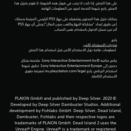
على هذا المنتج. إذا كنت لا ترغب في قبول هذه الشروط، لا تقوم بتنزيل هذا 
م
المنتج. راجع شروط الخدمة لمزيد من المعلومات الهامة.
ن
يمكنك تنزيل هذا المحتوى وتشغيله على جهاز PS5 الرئيسي المرتبط بحسابك 
(عن طريق إعداد "مشاركة الجهاز واللعب بدون اتصال") وعلى أي جهاز PS5 
إ
آخر حين تسجل الدخول باستخدام نفس الحساب.
ج
راجع 
تحذيرات الاستخدام الآمن
م
 لمعلومات هامة حول الاستخدام الآمن قبل استخدام هذا المنتج.
ا
برامج مكتبة ©Sony Interactive Entertainment Inc. ملخصة بشكل 
حصري إلى Sony Interactive Entertainment Europe. تطبق شروط 
ل
استخدام البرنامج، راجع eu.playstation.com/legal لمعرفة حقوق 
الاستخدام الكاملة.
ي
1
© 2023 PLAION GmbH and published by Deep Silver.
0
Developed by Deep Silver Dambuster Studios. Additional
development by Fishlabs GmbH. Deep Silver, Dead Island,
9
Dambuster, Fishlabs and their respective logos are
trademarks of PLAION GmbH. Dead Island 2 uses the
م
Unreal® Engine. Unreal® is a trademark or registered