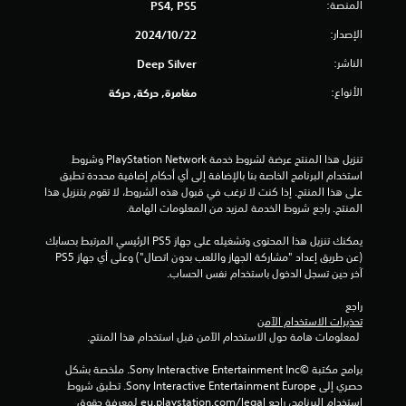
المنصة:
PS4, PS5
و
الإصدار:
22‏/10‏/2024
م
الناشر:
Deep Silver
م
الأنواع:
مغامرة, حركة, حركة
ن
إ
تنزيل هذا المنتج عرضة لشروط خدمة PlayStation Network وشروط 
استخدام البرنامج الخاصة بنا بالإضافة إلى أي أحكام إضافية محددة تطبق 
ج
على هذا المنتج. إذا كنت لا ترغب في قبول هذه الشروط، لا تقوم بتنزيل هذا 
المنتج. راجع شروط الخدمة لمزيد من المعلومات الهامة.
م
يمكنك تنزيل هذا المحتوى وتشغيله على جهاز PS5 الرئيسي المرتبط بحسابك 
ا
(عن طريق إعداد "مشاركة الجهاز واللعب بدون اتصال") وعلى أي جهاز PS5 
آخر حين تسجل الدخول باستخدام نفس الحساب.
ل
راجع 
ي
تحذيرات الاستخدام الآمن
 لمعلومات هامة حول الاستخدام الآمن قبل استخدام هذا المنتج.
8
برامج مكتبة ©Sony Interactive Entertainment Inc. ملخصة بشكل 
6
حصري إلى Sony Interactive Entertainment Europe. تطبق شروط 
استخدام البرنامج، راجع eu.playstation.com/legal لمعرفة حقوق 