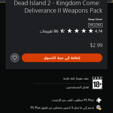
Dead Island 2 - Kingdom Come: 
Deliverance II Weapons Pack
Deep Silver
PS5
PS4
4.74
م
ت
و
$2.99
س
ط
ا
إضافة إلى عربة التسوق
ل
ت
ق
ي
ي
عنف مفرط, لغة خارجة
م
4
تفاعل المستخدمين
.
7
4
ن
تدعم إلى ما يصل 3 لاعبين متصلين عن طريق PS Plus‏
ج
و