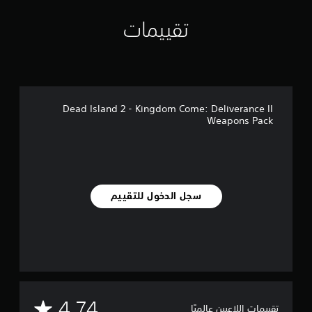
ي
ي
تقييمات
م
ا
ت
Dead Island 2 - Kingdom Come: Deliverance II
Weapons Pack
سجل الدخول للتقييم
م
4.74
تقييمات اللاعبين عالميًا