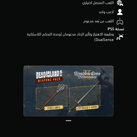
اللعب المتصل اختياري
م
م
لاعب واحد
ن
اللعب عن بُعد مدعوم
5
ن
نسخة PS5‏
ج
وظيفة الاهتزاز وتأثير الزناد مدعومان (وحدة التحكم اللاسلكية
و
DualSense‏)
م
م
ن
إ
ج
م
ا
ل
ي
8
6
م
ن
ا
ل
ت
ق