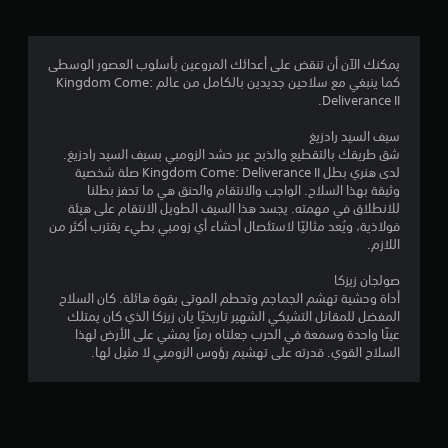
.
7
يمكنك الآن أن تنقض على أعدائك المروعين بأسلوب العصور الوسطى
كما ينبغي مع سلاحين جديدين بالكامل من عالم Kingdom Come:
4
Deliverance II.
ن
سيف السيد رادزيغ
شق طريقك بالتقطيع والذبح عبر حشد الزومبي بسيف السيد رادزيغ.
ج
لدى هنري بطل Kingdom Come: Deliverance II صلة شخصية
وثيقة بهذا السلاح. الواجب والانتقام والحنق هي ما تحفز بطلنا
و
للانطلاق في مهمته. يجسد هذا السيف الطويل الانتقام على هيئة
فولاذية، ويُعد مثاليًا لاستئصال أحشاء أي زومبي بطيء يقترب أكثر من
م
اللازم.
م
صولجان زيزكا
أداة وحشية تهشم الجماجم وتحطم الموتى بقوة هائلة. كان السلاح
ن
المفضل للمقاتل التشيكي الشهير تاريخيًا يان زيزكا الذي كان يمتلك
عينًا واحدة وسمعة في الحرب جعلتاه رمزًا يمشي على الأرض لهذا
5
السلاح القوي. قدرته على تهشيم رؤوس الزومبي لا مثيل لها.
ن
ج