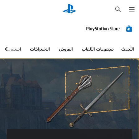
ب
ح
ث
الأحدث
مجموعات الألعاب
العروض
الاشتراكات
استعرض