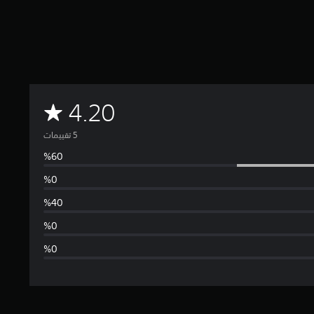
م
4.20
ت
و
س
ط
ا
ل