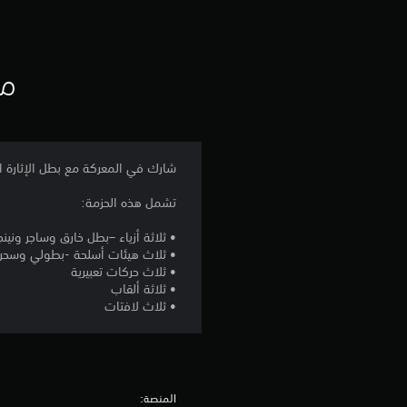
مع
شارك في المعركة مع بطل الإثارة الم
تشمل هذه الحزمة:
• ثلاثة أزياء –بطل خارق وساجر ونينجا (لكل منها 
• ثلاث هيئات أسلحة -بطولي وسحري
• ثلاث حركات تعبيرية
• ثلاثة ألقاب
• ثلاث لافتات
المنصة: