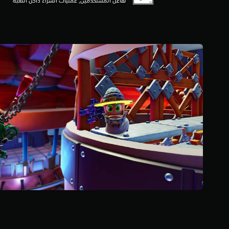
تفاعل المستخدمين, عمليات الشراء داخل اللعبة
إ
ج
م
ا
ل
ي
5
م
ن
ا
ل
ت
ق
ي
ي
م
ا
ت