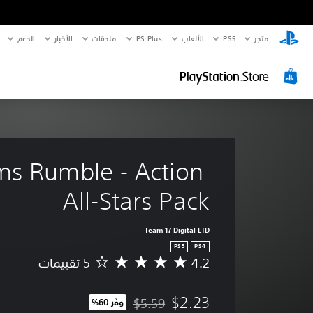
متجر
PS5‏
الألعاب
PS Plus
ملحقات
الأخبار
الدعم
s Rumble - Action 
All-Stars Pack
Team 17 Digital LTD
PS5
PS4
4.2
م
ت
و
$2.23
$5.59
وفّر 60%‏
س
مخصوم من السعر الأصلي البالغ $5.59‏