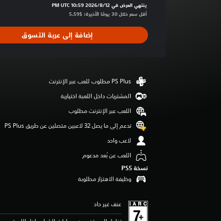
ط
ينتهي العرض في 12‏/8‏/2026 10:59 PM UTC‏
ا
أقل سعر خلال 30 يومًا الأخيرة: $5.59‏
ل
ت
إضافة إلى عربة التسوق
ق
ي
ي
م
4
.
المشتريات داخل اللعبة اختيارية
2
ن
اللعب عبر الإنترنت مطلوب
ج
و
تدعم إلى ما يصل 32 لاعبين متصلين عن طريق PS Plus‏
م
لاعب واحد
م
ن
اللعب عن بُعد مدعوم
5
نسخة PS5‏
ن
وظيفة الاهتزاز مطلوبة
ج
و
م
عنف غير حاد
م
ن