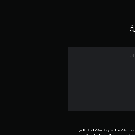
ت
ق
ي
ة
ي
م
لك.
4
.
2
ن
ج
و
تنزيل هذا المنتج عرضة لشروط خدمة PlayStation Network وشروط استخدام البرنامج 