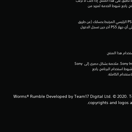
الخاصة بنا بالإضافة إلى أي أحكام إضافية محددة تطبق على هذا المنتج. إذا كنت لا ترغب 
م
في قبول هذه الشروط، لا تقوم بتنزيل هذا المنتج. راجع شروط الخدمة لمزيد من 
م
يمكنك تنزيل هذا المحتوى وتشغيله على جهاز PS5 الرئيسي المرتبط بحسابك (عن طريق 
إعداد "مشاركة الجهاز واللعب بدون اتصال") وعلى أي جهاز PS5 آخر حين تسجل الدخول 
ن
5
ن
برامج مكتبة ©Sony Interactive Entertainment Inc. ملخصة بشكل حصري إلى Sony 
ج
Interactive Entertainment Europe. تطبق شروط استخدام البرنامج، راجع 
و
م
Worms® Rumble Developed by Team17 Digital Ltd. © 2020. Te
م
copyrights and logos a
ن
إ