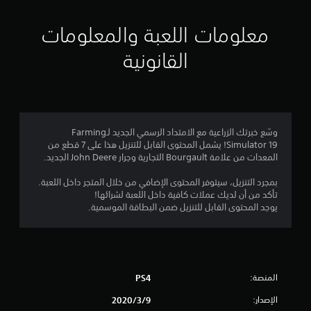
ي
ي
معلومات اللعبة والمعلومات
م
القانونية
4
.
4
وسّع خبرتك الزراعية مع الامتداد الرسمي الجديد لـFarming
Simulator 19! يشمل المحتوى القابل للتنزيل هذا على 7 قطع من
ن
المعدات من علامة Bourgault التجارية وجرار John Deere الجديد.
ج
بمجرد التنزيل، سيتوفر المحتوى الإضافي من خلال المتجر داخل اللعبة.
تأكد من أن لديك عملات كافية داخل اللعبة لشرائها!
و
يوجد المحتوى القابل للتنزيل ضمن البطاقة الموسمية.
م
م
المنصة:
PS4
ن
الإصدار:
9‏/3‏/2020