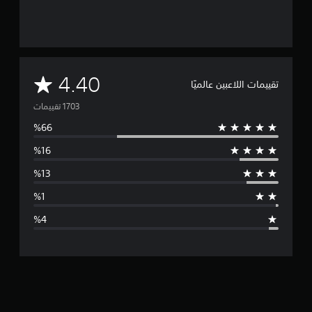
م
4.40
تقييمات اللاعبين عالميًا
ت
و
س
ط
ا
ل
ت
ق