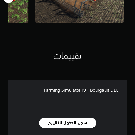
ي
1
.
7
أ
ل
ف
م
ن
تقييمات
ا
ل
ت
ق
ي
ي
Farming Simulator 19 - Bourgault DLC
م
ا
ت
سجل الدخول للتقييم