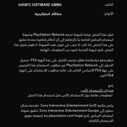
5
الناشر:
GIANTS SOFTWARE GMBH
ن
الأنواع:
محاكاة, استراتيجية
ج
و
تنزيل هذا المنتج عرضة لشروط خدمة PlayStation Network وشروط 
استخدام البرنامج الخاصة بنا بالإضافة إلى أي أحكام إضافية محددة تطبق 
م
على هذا المنتج. إذا كنت لا ترغب في قبول هذه الشروط، لا تقوم بتنزيل هذا 
المنتج. راجع شروط الخدمة لمزيد من المعلومات الهامة.
م
مبلغ يدفع مرة واحدة مقابل ترخيص للتنزيل على عدة أجهزة PS4. تسجيل 
ن
الدخول إلى PlayStation Network غير مطلوب لاستخدام هذا الترخيص 
على جهاز PS4 الأساسي الخاص بك، لكنه مطلوب للاستخدام على أجهزة 
إ
PS4 أخرى.
ج
راجع 
تحذيرات الاستخدام الآمن
م
 لمعلومات هامة حول الاستخدام الآمن قبل استخدام هذا المنتج.
ا
برامج مكتبة ©Sony Interactive Entertainment Inc. ملخصة بشكل 
حصري إلى Sony Interactive Entertainment Europe. تطبق شروط 
ل
استخدام البرنامج، راجع eu.playstation.com/legal لمعرفة حقوق 
الاستخدام الكاملة.
ي