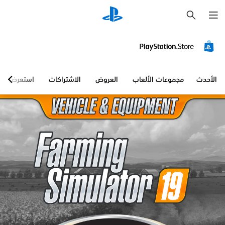
ب
ح
ث
الأحدث
مجموعات الألعاب
العروض
الاشتراكات
استعرض