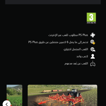
ق
ي
ي
م
4
.
4
ن
ج
و
تدعم إلى ما يصل 6 لاعبين متصلين عن طريق PS Plus‏
م
اللعب المتصل اختياري
م
ن
لاعب واحد
5
ن
اللعب عن بُعد مدعوم
ج
و
م
م
ن
إ
ج
م
ا
ل