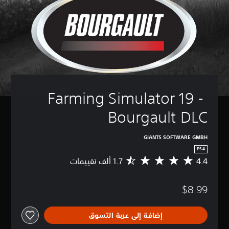
Farming Simulator 19 - 
Bourgault DLC
GIANTS SOFTWARE GMBH
PS4
4.4
م
ت
و
$8.99
س
ط
ا
إضافة إلى عربة التسوق
ل
ت