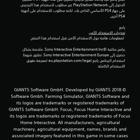
الدخول إلى PlayStation Network غير مطلوب لاستخدام هذا الترخيص 
ي
على جهاز PS4 الأساسي الخاص بك، لكنه مطلوب للاستخدام على أجهزة 
PS4 أخرى.
2
راجع 
2
تحذيرات الاستخدام الآمن
 لمعلومات هامة حول الاستخدام الآمن قبل استخدام هذا المنتج.
8
برامج مكتبة ©Sony Interactive Entertainment Inc. ملخصة بشكل 
7
حصري إلى Sony Interactive Entertainment Europe. تطبق شروط 
استخدام البرنامج، راجع eu.playstation.com/legal لمعرفة حقوق 
م
الاستخدام الكاملة.
ن
ا
© 2018 GIANTS Software GmbH. Developed by GIANTS
Software Gmbh. Farming Simulator, GIANTS Software and
ل
its logos are trademarks or registered trademarks of
GIANTS Software GmbH. Focus, Focus Home Interactive and
ت
its logos are trademarks or registered trademarks of Focus
Home Interactive. All manufacturers, agricultural
ق
machinery, agricultural equipment, names, brands and
ي
associated imagery featured in this game in some cases