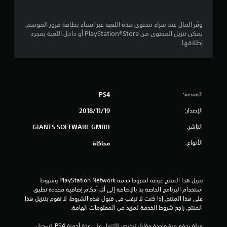
ن
5
وفّر المال عند شراء محتوى هذه اللعبة عبر اقتناء بطاقة مرور الموسم.
ن
يمكن تنزيل المحتوى من PlayStation®Store أو داخل اللعبة بمجرد
إطلاقها.
ج
و
م
المنصة:
PS4
م
الإصدار:
19‏/11‏/2018
الناشر:
GIANTS SOFTWARE GMBH
ن
الأنواع:
محاكاة
إ
ج
تنزيل هذا المنتج عرضة لشروط خدمة PlayStation Network وشروط 
م
استخدام البرنامج الخاصة بنا بالإضافة إلى أي أحكام إضافية محددة تطبق 
على هذا المنتج. إذا كنت لا ترغب في قبول هذه الشروط، لا تقوم بتنزيل هذا 
ا
المنتج. راجع شروط الخدمة لمزيد من المعلومات الهامة.
ل
مبلغ يدفع مرة واحدة مقابل ترخيص للتنزيل على عدة أجهزة PS4. تسجيل 