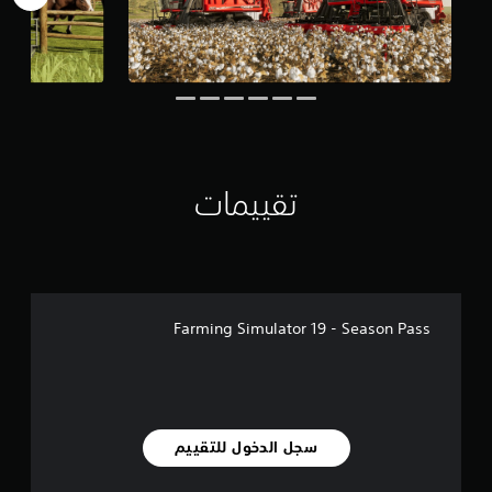
ل
ي
2
.
2
أ
ل
ف
م
تقييمات
ن
ا
ل
ت
ق
ي
Farming Simulator 19 - Season Pass
ي
م
ا
ت
سجل الدخول للتقييم