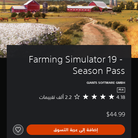
Farming Simulator 19 - 
Season Pass
GIANTS SOFTWARE GMBH
PS4
4.18
م
ت
و
$44.99
س
ط
ا
إضافة إلى عربة التسوق
ل
ت