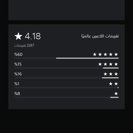
م
4.18
تقييمات اللاعبين عالميًا
ت
و
س
ط
ا
ل
ت
ق