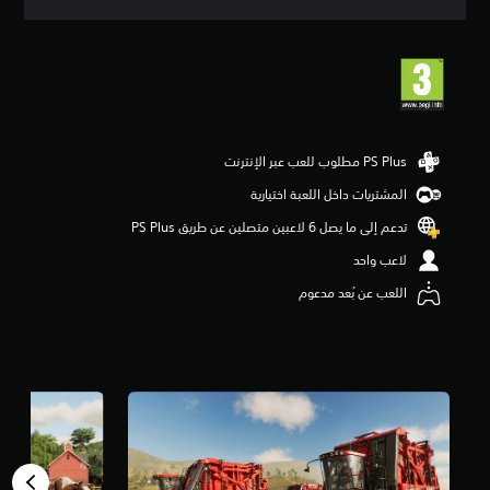
ق
ي
ي
م
4
.
1
8
ن
ج
المشتريات داخل اللعبة اختيارية
و
تدعم إلى ما يصل 6 لاعبين متصلين عن طريق PS Plus‏
م
م
لاعب واحد
ن
5
اللعب عن بُعد مدعوم
ن
ج
و
م
م
ن
إ
ج
م
ا