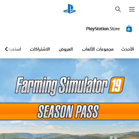
ب
ح
ث
الأحدث
مجموعات الألعاب
العروض
الاشتراكات
استعرض