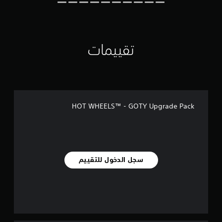
ي
م
ا
ت
تقييمات
HOT WHEELS™ - GOTY Upgrade Pack
سجل الدخول للتقييم