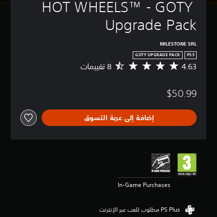
HOT WHEELS™ - GOTY 
Upgrade Pack
MILESTONE SRL
GOTY UPGRADE PACK
PS5
4.63
م
ت
و
$50.99
س
ط
ا
إضافة إلى عربة التسوق
ل
ت
ق
ي
ي
م
4
.
In-Game Purchases
6
3
ن
ج