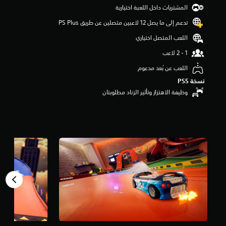
و
المشتريات داخل اللعبة اختيارية
م
تدعم إلى ما يصل 12 لاعبين متصلين عن طريق PS Plus‏
م
ن
اللعب المتصل اختياري
5
ن
ج
اللعب عن بُعد مدعوم
و
م
نسخة PS5‏
م
وظيفة الاهتزاز وتأثير الزناد مطلوبتان
ن
إ
ج
م
ا
ل
ي
8
م
ن
ا
ل
ت
ق
ي