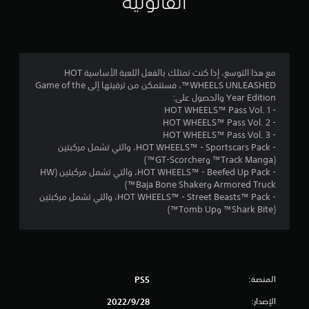
القانونية
4
.
6
مع هذا التوسع، إذا كنت تمتلك بالفعل اللعبة الأساسية HOT
WHEELS UNLEASHED™، فستتمكن من ترقيتها إلى Game of the
3
Year Edition والحصول على:
- HOT WHEELS™ Pass Vol. 1
ن
- HOT WHEELS™ Pass Vol. 2
- HOT WHEELS™ Pass Vol. 3
ج
- HOT WHEELS™ - Sportscars Pack، والتي تشمل مركبتين
(Track Manga™ وGT-Scorcher™)
و
- HOT WHEELS™ - Beefed Up Pack، والتي تشمل مركبتين (HW
Armored Truck وBaja Bone Shaker™)
م
- HOT WHEELS™ - Street Beasts™ Pack، والتي تشمل مركبتين
(Shark Bite™ وTomb Up™)
م
ن
5
المنصة:
PS5
ن
الإصدار:
28‏/9‏/2022