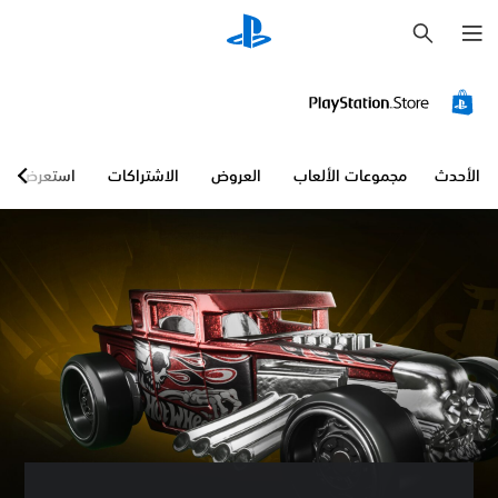
ب
ح
ث
الأحدث
مجموعات الألعاب
العروض
الاشتراكات
استعرض