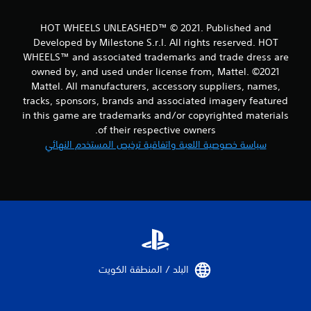
م
HOT WHEELS UNLEASHED™ © 2021. Published and
ن
Developed by Milestone S.r.l. All rights reserved. HOT
WHEELS™ and associated trademarks and trade dress are
ا
owned by, and used under license from, Mattel. ©2021
Mattel. All manufacturers, accessory suppliers, names,
ل
tracks, sponsors, brands and associated imagery featured
ت
in this game are trademarks and/or copyrighted materials
of their respective owners.
ق
سياسة خصوصية اللعبة واتفاقية ترخيص المستخدم النهائي
ي
ي
م
ا
ت
البلد / المنطقة الكويت‏