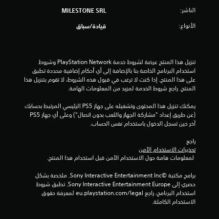
ج
الناشر:
MILESTONE SRL
الأنواع:
قيادة/سباق
و
م
تنزيل هذا المنتج عرضة لشروط خدمة PlayStation Network وشروط 
م
استخدام البرنامج الخاصة بنا بالإضافة إلى أي أحكام إضافية محددة تطبق 
على هذا المنتج. إذا كنت لا ترغب في قبول هذه الشروط، لا تقوم بتنزيل هذا 
ن
المنتج. راجع شروط الخدمة لمزيد من المعلومات الهامة.
إ
يمكنك تنزيل هذا المحتوى وتشغيله على جهاز PS5 الرئيسي المرتبط بحسابك 
(عن طريق إعداد "مشاركة الجهاز واللعب بدون اتصال") وعلى أي جهاز PS5 
ج
آخر حين تسجل الدخول باستخدام نفس الحساب.
م
راجع 
تحذيرات الاستخدام الآمن
ا
 لمعلومات هامة حول الاستخدام الآمن قبل استخدام هذا المنتج.
ل
برامج مكتبة ©Sony Interactive Entertainment Inc. ملخصة بشكل 
حصري إلى Sony Interactive Entertainment Europe. تطبق شروط 
ي
استخدام البرنامج، راجع eu.playstation.com/legal لمعرفة حقوق 
الاستخدام الكاملة.
8