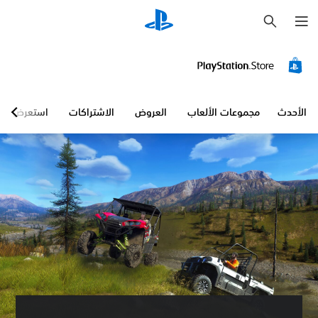
ب
ح
ث
الأحدث
مجموعات الألعاب
العروض
الاشتراكات
استعرض