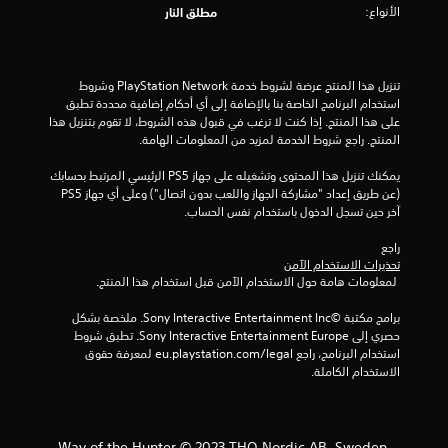
الأنواع:
مطلق النار
م
م
تنزيل هذا المنتج عرضة لشروط خدمة PlayStation Network وشروط 
ن
استخدام البرنامج الخاصة بنا بالإضافة إلى أي أحكام إضافية محددة تطبق 
على هذا المنتج. إذا كنت لا ترغب في قبول هذه الشروط، لا تقوم بتنزيل هذا 
إ
المنتج. راجع شروط الخدمة لمزيد من المعلومات الهامة.
ج
يمكنك تنزيل هذا المحتوى وتشغيله على جهاز PS5 الرئيسي المرتبط بحسابك 
(عن طريق إعداد "مشاركة الجهاز واللعب بدون اتصال") وعلى أي جهاز PS5 
م
آخر حين تسجل الدخول باستخدام نفس الحساب.
ا
راجع 
تحذيرات الاستخدام الآمن
ل
 لمعلومات هامة حول الاستخدام الآمن قبل استخدام هذا المنتج.
ي
برامج مكتبة ©Sony Interactive Entertainment Inc. ملخصة بشكل 
حصري إلى Sony Interactive Entertainment Europe. تطبق شروط 
4
استخدام البرنامج، راجع eu.playstation.com/legal لمعرفة حقوق 
الاستخدام الكاملة.
1
م
Way of the Hunter © 2023 THQ Nordic AB, Sweden.