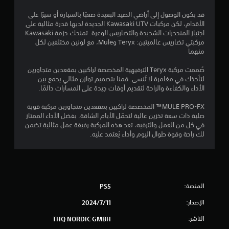
2
قد يكون الوصول إلى أراضي الصيد البعيدة صعبًا بالسيارة أو سيرًا على
الأقدام، لكن مركبات Kawasaki UTV الجديدة لديها قدرة مثالية على
4
اجتياز المنحدرات الشديدة والتضاريس الوعرة. تمنحك حزمة Kawasaki
مركبتي تضاريس عالميتين: Teryx وMule، مع لونين مختلفين لكل
ن
منهما
ج
صُممت مركبة Teryx الترفيهية المخصصة لراكبين بمقعدين متجاورين
لتأخذك في مغامرة لا تُنسى. قمنا بتصميم توازن مثالي يجمع بين
و
الأداء والكفاءة والراحة لتقديم أوقات جيدة على المسارات دائمًا.
م
MULE PRO-FX™ المخصصة لراكبين بمقعدين متجاورين مركبة قوية
صلبة ذات سعة تخزين عالية لتحمّل الأيام الشاقة. بفضل الأداء الممتاز
م
في كل من العمل والترفيه، تعد هذه المركبة رفيقة عمل مثالية تضمن
لك راحة وقوة طوال اليوم وأداء يُعتمد عليه.
ن
5
ن
المنصة:
PS5
ج
الإصدار:
11‏/7‏/2024
و
الناشر:
THQ NORDIC GMBH