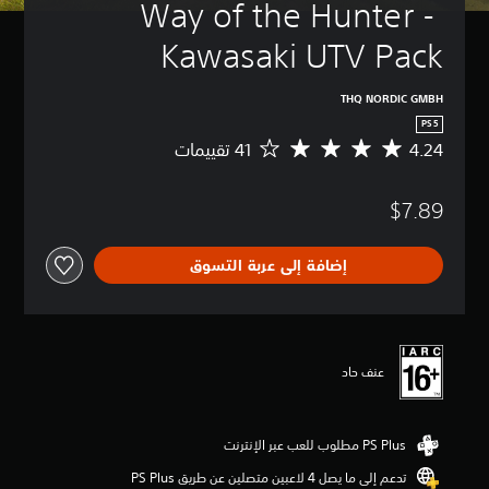
Way of the Hunter - 
Kawasaki UTV Pack
THQ NORDIC GMBH
PS5
4.24
م
ت
و
$7.89
س
ط
ا
إضافة إلى عربة التسوق
ل
ت
ق
ي
ي
م
عنف حاد
4
.
2
4
ن
تدعم إلى ما يصل 4 لاعبين متصلين عن طريق PS Plus‏
ج