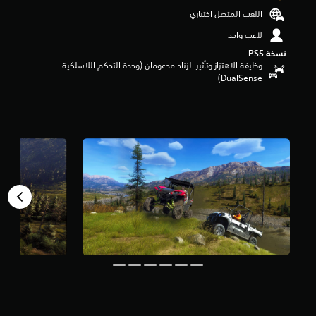
و
اللعب المتصل اختياري
م
لاعب واحد
م
ن
نسخة PS5‏
5
وظيفة الاهتزاز وتأثير الزناد مدعومان (وحدة التحكم اللاسلكية
ن
DualSense‏)
ج
و
م
م
ن
إ
ج
م
ا
ل
ي
4
1
م
ن
ا
ل
ت
ق