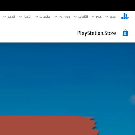
متجر
PS5‏
الألعاب
PS Plus
ملحقات
الأخبار
الدعم