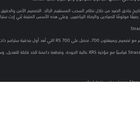
اريخ بنادق الصيد من خلال نظام السحب المستقيم الرائد. التصميم الآمن والدقيق
قًا موثوقًا للصيادين والرماة الرياضيين. وعلى هذه الأسس المتينة بُني إرث سترا
RS  التي تُعد أول بندقية ستراسر ذات سحب مستقيم.
ُعد STRASSER RS 14 Evolution الرائدة في فئة البنادق ذات السحب المستقيم. مصنوعة في النمسا على و
لا مثيل لها من حيث الأمان والدقة والسرعة.