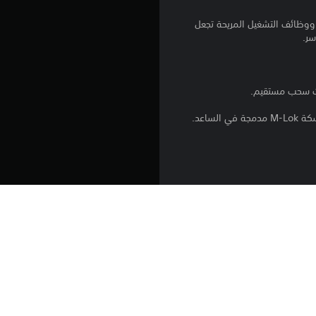
.
 ووظائف التشغيل المريحة تجعل
6
سر.
ن
ج
و
م
م
ن
فق أعلى معايير الجودة، وتتميز بماسورة
5
تأتي RS 14 Evolution بمؤخرة خشبية مُصفّحة ذات فتحة للإبهام، وسكة M-Lok مدمجة في الساعد، محاطة بلوحات جانبية سوداء تحمل نقش ”RS 14
ن
ج