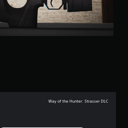
م
م
ن
إ
ج
م
ا
ل
ي
1
0
م
ن
ا
ل
ت
ق
ي
ي
Way of the Hunter: Strasser DLC
م
ا
ت