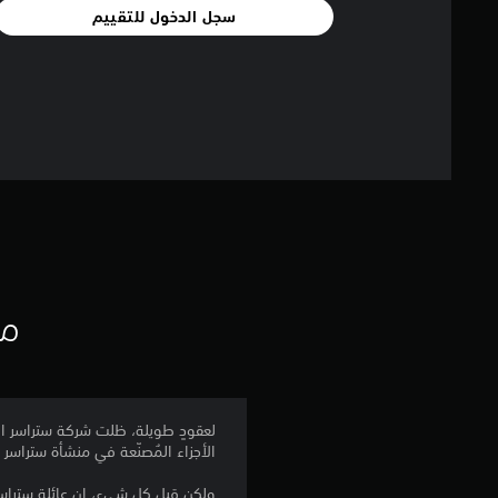
سجل الدخول للتقييم
مع
لعقودٍ طويلة، ظلت شركة ستراسر العا
الأجزاء المُصنّعة في منشأة ستراسر
ولكن قبل كل شيء، إن عائلة ستراس