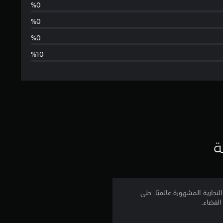
س
ط
ا
ل
ت
ق
ي
ة
ي
م
تجارية المشهورة عالميًا. حتى
الفضاء.
4