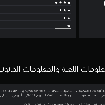
لومات اللعبة والمعلومات القانوني
ئلية تصنع المكونات الأساسية للأسلحة النارية الخاصة بالصيد والرياضة للعلامات ال
 في أوغندورف قرب سالزبورغ بالنمسا، رافقت الصاروخ الفضائي الأوروبي أريان إلى 
ر وصانعي أسلحتها صيادون شغوفون ومواكبون لنبض الصناعة.