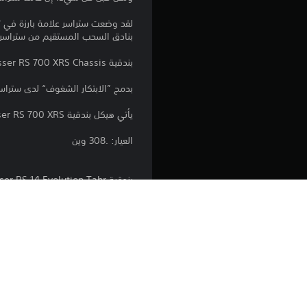
لقد وضعت ستراسر علامة بارزة في ت
بنادق السحب المستقيم من ستراسر رفي
بندقية Strasser RS 700 XRS Chassis
بدمج ”الابتكار الشغوف“ لدى ستراسر مع تصميم ريمينغتون 700، نحصل على 700
يأتي هيكل بندقية Strasser RS 700 XRS قياسيًا مع مؤخرة XRS عالية الجودة، وقطعة داعمة للخد قابلة للتعديل، وسكة M-Lok مدمجة في الساعد.
العيار: .308 وين
بندقية Strasser RS 14 Evolution Tahr مزودة بمخزن بفتحة إبهام
ت
ثابتة إلى جانب مزايا نظام السحب المستقيم في بنادق STRASSER RS.، وهذا يجعلها 
Evolution“، وآلية الإقفال الصندوقية باللون الأسود مع ماسورة ثابتة.
العيار: 7 ملم بي آر سي