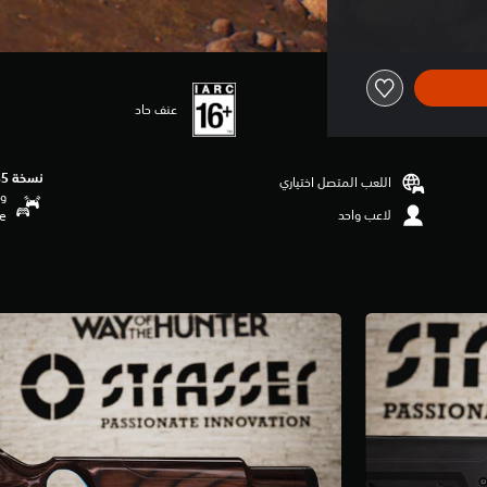
عنف حاد
نسخة PS5‏
اللعب المتصل اختياري
وظ
لاعب واحد
se