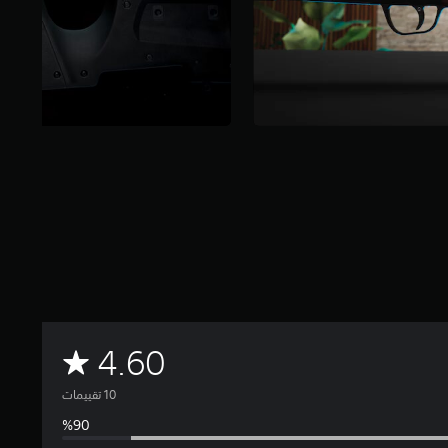
م
4.60
ت
و