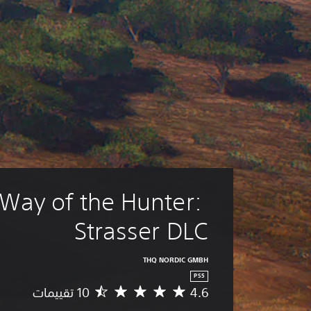
Way of the Hunter: 
Strasser DLC
THQ NORDIC GMBH
PS5
4.6
م
ت