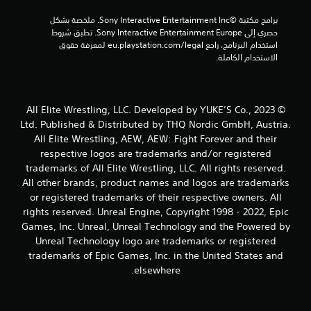
ا
برامج مكتبة ©Sony Interactive Entertainment Inc. ملخصة بشكل 
ل
حصري إلى Sony Interactive Entertainment Europe. تطبق شروط 
استخدام البرنامج، راجع eu.playstation.com/legal لمعرفة حقوق 
ي
الاستخدام الكاملة.
1
0
© 2023 All Elite Wrestling, LLC. Developed by YUKE’S Co.,
Ltd. Published & Distributed by THQ Nordic GmbH, Austria.
م
All Elite Wrestling, AEW, AEW: Fight Forever and their
respective logos are trademarks and/or registered
ن
trademarks of All Elite Wrestling, LLC. All rights reserved.
ا
All other brands, product names and logos are trademarks
or registered trademarks of their respective owners. All
ل
rights reserved. Unreal Engine, Copyright 1998 - 2022, Epic
Games, Inc. Unreal, Unreal Technology and the Powered by
ت
Unreal Technology logo are trademarks or registered
trademarks of Epic Games, Inc. in the United States and
ق
elsewhere.
ي