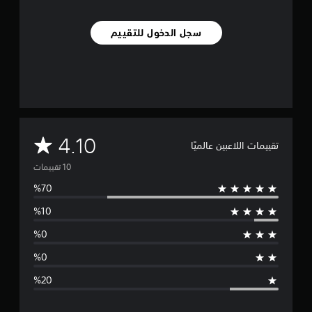
ي
م
سجل الدخول للتقييم
ا
ت
م
4.10
تقييمات اللاعبين عالميًا
ت
و
س
ط
ا
ل