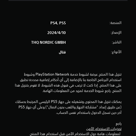
م
ن
المنصة:
PS4, PS5
5
الإصدار:
10‏/4‏/2024
ن
الناشر:
THQ NORDIC GMBH
ج
الأنواع:
قتال
و
م
تنزيل هذا المنتج عرضة لشروط خدمة PlayStation Network وشروط 
استخدام البرنامج الخاصة بنا بالإضافة إلى أي أحكام إضافية محددة تطبق 
م
على هذا المنتج. إذا كنت لا ترغب في قبول هذه الشروط، لا تقوم بتنزيل هذا 
المنتج. راجع شروط الخدمة لمزيد من المعلومات الهامة.
ن
يمكنك تنزيل هذا المحتوى وتشغيله على جهاز PS5 الرئيسي المرتبط بحسابك 
إ
(عن طريق إعداد "مشاركة الجهاز واللعب بدون اتصال") وعلى أي جهاز PS5 
آخر حين تسجل الدخول باستخدام نفس الحساب.
ج
راجع 
م
تحذيرات الاستخدام الآمن
 لمعلومات هامة حول الاستخدام الآمن قبل استخدام هذا المنتج.