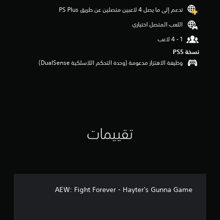
م
تدعم إلى ما يصل 4 لاعبين متصلين عن طريق PS Plus‏
م
اللعب المتصل اختياري
ن
5
ن
ج
نسخة PS5‏
و
وظيفة الاهتزاز مدعومة (وحدة التحكم اللاسلكية DualSense‏)
م
م
ن
إ
ج
م
ا
تقييمات
ل
ي
1
0
م
ن
ا
AEW: Fight Forever - Hayter's Gunna Game
ل
ت
ق
ي