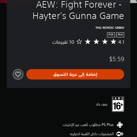
AEW: Fight Forever - 
Hayter's Gunna Game
THQ NORDIC GMBH
PS5
PS4
4.1
م
ت
و
$5.59
س
ط
ا
إضافة إلى عربة التسوق
ل
ت
ق
ي
ي
م
عنف حاد
4
.
1
ن
ج
المشتريات داخل اللعبة اختيارية
و