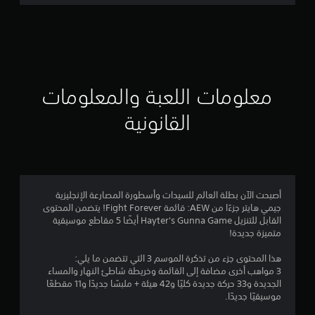
ت
ق
ي
ي
معلومات اللعبة والمعلومات
م
القانونية
4
.
1
أصبحت الآن بطلة العالم للسيدات وأسطورة المصارعة الإنجليزية
جيمي هايتر جزءًا من AEW: قائمة Fight Forever! يتضمن المحتوى
ن
القابل للتنزيل Hayter's Gunna Game أيضًا 5 مقاطع موسيقية
متميزة جديدة!
ج
هذا المحتوى جزء من تذكرة الموسم 3 التي تتضمن ما يلي:
و
3 مواهب أخرى مضافة إلى القائمة وخريطة شاطئ النهار والمساء
الجديدة و33 حركة جديدة كليًا و42 هيئة + ملبسًا جديدًا و11 مقطعًا
م
موسيقيًا جديدًا.