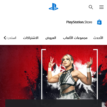
ب
ح
ث
الأحدث
مجموعات الألعاب
العروض
الاشتراكات
استعرض