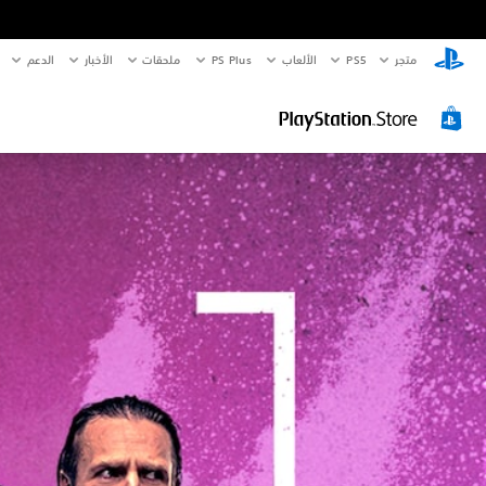
متجر
PS5‏
الألعاب
PS Plus
ملحقات
الأخبار
الدعم