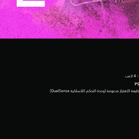
يفة الاهتزاز مدعومة (وحدة التحكم اللاسلكية DualSense‏)