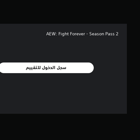
ن
5
ن
ج
و
م
AEW: Fight Forever - Season Pass 2
م
ن
إ
ج
م
ا
سجل الدخول للتقييم
ل
ي
8
م
ن
ا
ل
ت
ق
ي
ي
م