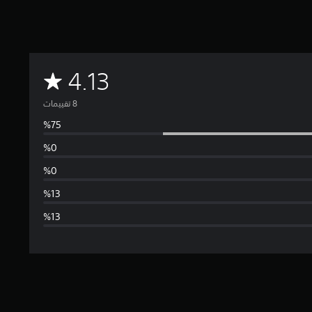
م
4.13
ت
و
س
ط
ا
ل
ت