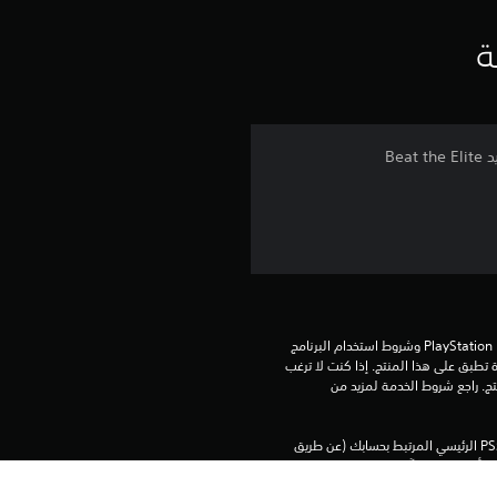
ق
ي
ة
ي
م
4
.
1
3
تنزيل هذا المنتج عرضة لشروط خدمة PlayStation Network وشروط استخدام البرنامج 
ن
الخاصة بنا بالإضافة إلى أي أحكام إضافية محددة تطبق على هذا المنتج. إذا كنت لا ترغب 
في قبول هذه الشروط، لا تقوم بتنزيل هذا المنتج. راجع شروط الخدمة لمزيد من 
ج
يمكنك تنزيل هذا المحتوى وتشغيله على جهاز PS5 الرئيسي المرتبط بحسابك (عن طريق 
و
إعداد "مشاركة الجهاز واللعب بدون اتصال") وعلى أي جهاز PS5 آخر حين تسجل الدخول 