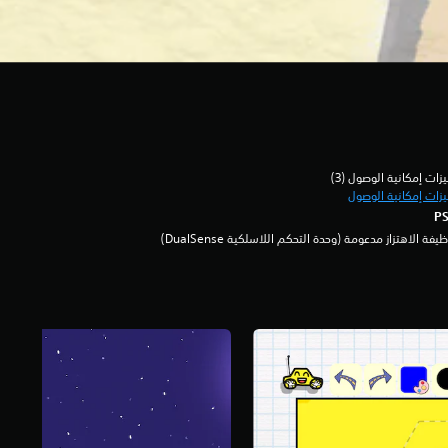
زات إمكانية الوصول (3)‏
زات إمكانية الوصول
يفة الاهتزاز مدعومة (وحدة التحكم اللاسلكية DualSense‏)