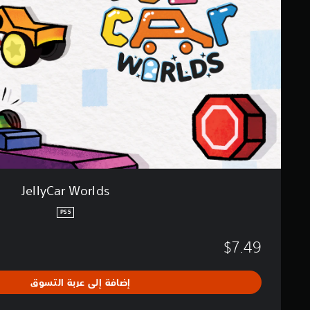
a
r
W
o
r
l
d
s
JellyCar Worlds
PS5
$7.49
إضافة إلى عربة التسوق