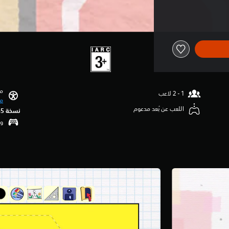
مي
مي
اللعب عن بُعد مدعوم
نسخة PS5‏
وظ