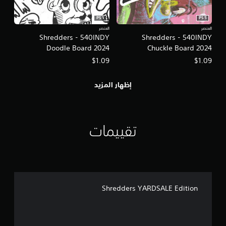
ه
ت
PS5
PS5
ز
العنصر
العنصر
ا
Shredders - 540INDY
Shredders - 540INDY
ز
Doodle Board 2024
Chuckle Board 2024
و
$1.09
$1.09
ح
د
ة
إظهار المزيد
ا
ل
ت
ح
تقييمات
ك
م
ي
م
ك
ن
Shredders YARDSALE Edition
ك
ل
ع
ب