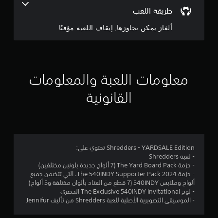
م
طريقة اللعب
م
ي
ألغاز يمكن تجاوزها, إيقاف اللعبة مؤقتًا
م
ن
ك
ن
5
ل
ع
ن
معلومات اللعبة والمعلومات
ب
ج
ه
القانونية
ا
و
ب
د
م
و
ن
م
ت
Shredders - YARDSALE Edition تحتوي على:
أ
- لعبة Shredders
ن
ث
- حزمة The Yard Board Pack (7 ألواح جديدة بلونين مختلفين)
- حزمة The 540INDY Supporter Pack 2024، التي تتضمن جميع
ي
إ
ألواح وملابس 540INDY (7 قطع من العتاد بألوان مختلفة و5 ألواح)
ر
- لوح The Exclusive 540INDY Invitational الحصري
ج
ا
- الموسيقى التصويرية الأصلية للعبة Shredders من تأليف Jennifur
ل
م
ز