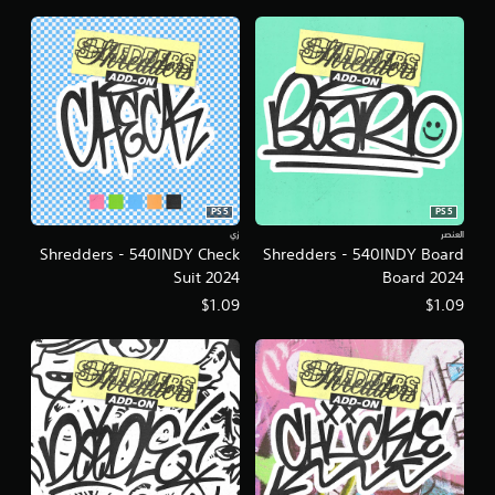
ا
ل
ل
م
س
ي
ة
.
ي
م
PS5
PS5
ك
العنصر
زي
Shredders - 540INDY Check
Shredders - 540INDY Board
ن
Suit 2024
Board 2024
ل
ع
$1.09
$1.09
ب
ه
ا
ب
د
و
ن
ا