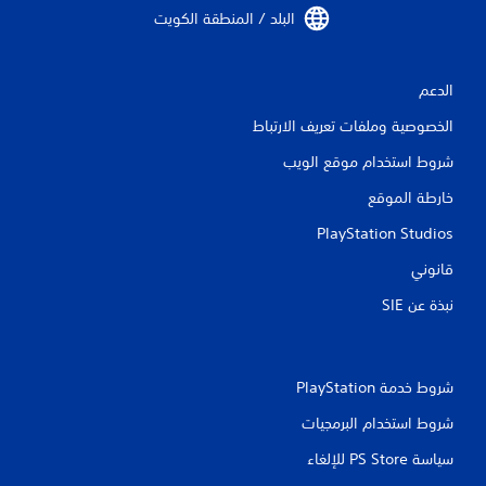
ة
البلد / المنطقة الكويت‏
ف
ي
ع
ن
الدعم
ا
ص
الخصوصية وملفات تعريف الارتباط
ر
ا
شروط استخدام موقع الويب
ل
خارطة الموقع
ز
ن
PlayStation Studios
ا
د
قانوني
.
نبذة عن SIE‏
شروط خدمة PlayStation‏
شروط استخدام البرمجيات
سياسة PS Store للإلغاء