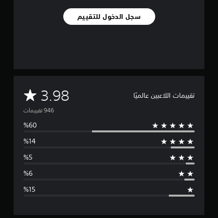
ا
ل
سجل الدخول للتقييم
ل
ع
ب
ة
ب
د
و
ن
م
ت
3.98
تقييمات اللاعبين عالميًا
ش
ت
غ
ي
ل
و
ا
ه
س
ت
ز
ط
ا
ز
ا
و
ح
ل
د
ة