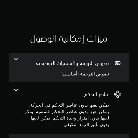
ت
ا
ل
ق
ت
ح
ي
ك
م
ي
ميزات إمكانية الوصول
/
ا
م
ل
ا
3
س
نصوص الترجمة والتسميات التوضيحية
ت
.
ج
نصوص الترجمة (أساسي)
ا
9
ب
ة
8
ا
عناصر التحكم
ل
ن
م
يمكن لعبها بدون عناصر التحكم في الحركة,
ل
يمكن لعبها بدون عناصر التحكم اللمسية, يمكن
ج
م
لعبها بدون اهتزاز وحدة التحكم, يمكن لعبها
و
بدون تأثير الزناد التكيفي
و
س
ة
.