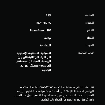
ن
ا
ا
د
ل
المنصة:
PS5
ا
ل
الإصدار:
25‏/11‏/2025
ي
ت
الناشر:
FoamPunch BV
ك
9
ي
الأنواع:
رياضة
ف
4
ي
الصوت:
الإنجليزية
6
ي
لغات الشاشة:
الأسبانية, الألمانية, الإنجليزية,
م
الإيطالية, البرتغالية (البرازيل),
م
ك
الروسية, الصينية (المبسطة),
ن
الفرنسية (فرنسا), الكورية,
ن
ك
اليابانية
ل
ا
ع
ب
ل
ا
تنزيل هذا المنتج عرضة لشروط خدمة‫ PlayStation وشروط استخدام 
ل
البرنامج الخاصة بنا بالإضافة إلى أي أحكام إضافية محددة تطبق على هذا 
ت
ل
المنتج. إذا كنت لا ترغب في قبول هذه الشروط، لا تقم بتنزيل هذا المنتج. 
ع
راجع شروط الخدمة لمزيد من المعلومات الهامة.
ق
ب