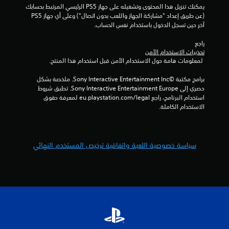
ة
يمكنك تنزيل هذا المحتوى وتشغيله على جهاز PS5 الرئيسي المرتبط بحسابك 
ب
ي
(عن طريق إعداد "مشاركة الجهاز واللعب بدون اتصال") وعلى أي جهاز PS5 
د
آخر حين تسجل الدخول باستخدام نفس الحساب.
و
ي
ن
راجع 
ت
م
تحذيرات الاستخدام الآمن
ش
 لمعلومات هامة حول الاستخدام الآمن قبل استخدام هذا المنتج.
غ
ا
ي
برامج مكتبة ©Sony Interactive Entertainment Inc. ملخصة بشكل 
ل
ت
حصري إلى Sony Interactive Entertainment Europe. تطبق شروط 
ا
استخدام البرنامج، راجع eu.playstation.com/legal لمعرفة حقوق 
ل
الاستخدام الكاملة.
م
ق
ا
و
سياسة خصوصية اللعبة واتفاقية ترخيص المستخدم النهائي
م
ة
ا
ل
ت
ك
ي
ف
ي