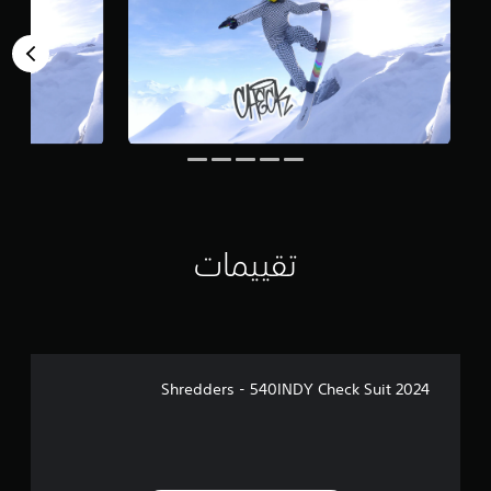
م
ن
ا
ل
ت
ق
ي
ي
م
ا
ت
تقييمات
Shredders - 540INDY Check Suit 2024