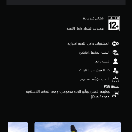
ق
ي
ي
شتائم غير حادة
م
3
عمليات الشراء داخل اللعبة
ن
ج
و
المشتريات داخل اللعبة اختيارية
م
م
اللعب المتصل اختياري
ن
لاعب واحد
5
ن
ج
و
اللعب عن بُعد مدعوم
م
نسخة PS5‏
م
وظيفة الاهتزاز وتأثير الزناد مدعومان (وحدة التحكم اللاسلكية
ن
DualSense‏)
إ
ج
م
ا
ل
ي
2