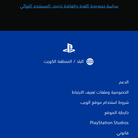
2
سياسة خصوصية اللعبة واتفاقية ترخيص المستخدم النهائي
م
ن
ا
ل
ت
البلد / المنطقة الكويت‏
ق
الدعم
ي
الخصوصية وملفات تعريف الارتباط
ي
شروط استخدام موقع الويب
م
خارطة الموقع
ا
PlayStation Studios
ت
قانوني