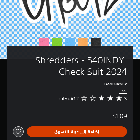
Shredders - 540INDY 
Check Suit 2024
FoamPunch BV
PS5
3
م
ت
و
$1.09
س
ط
ا
إضافة إلى عربة التسوق
ل
ت