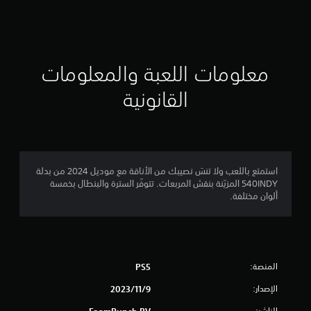
ق
ي
ي
معلومات اللعبة والمعلومات
م
القانونية
3
ن
ج
استمتع باللعب ولا تنسَ نصيبك من الأناقة مع موديل 2024 من بدلة
540INDY المزيّنة بنقش المربعات. تتوفّر السترة والبنطال بخمسة
و
ألوان مختلفة.
م
م
المنصة:
PS5
ن
الإصدار:
9‏/11‏/2023
5
الناشر:
FoamPunch BV