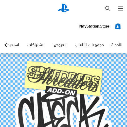
ب
ح
ث
الأحدث
مجموعات الألعاب
العروض
الاشتراكات
استعرض