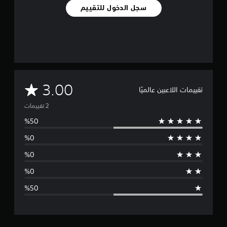
سجل الدخول للتقييم
م
3.00
تقييمات اللاعبين عالميًا
ت
و
س
ط
ا
ل
ت