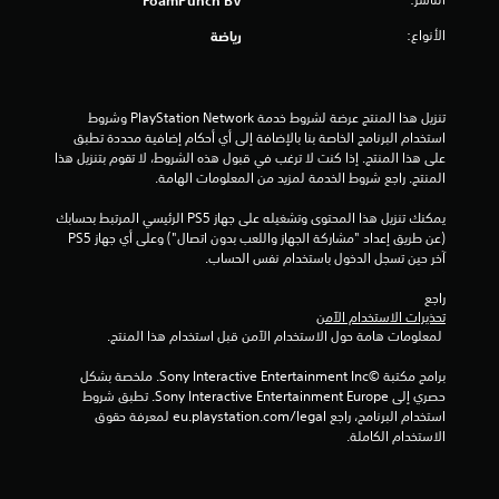
ن
الأنواع:
رياضة
ج
و
تنزيل هذا المنتج عرضة لشروط خدمة PlayStation Network وشروط 
م
استخدام البرنامج الخاصة بنا بالإضافة إلى أي أحكام إضافية محددة تطبق 
على هذا المنتج. إذا كنت لا ترغب في قبول هذه الشروط، لا تقوم بتنزيل هذا 
م
المنتج. راجع شروط الخدمة لمزيد من المعلومات الهامة.
يمكنك تنزيل هذا المحتوى وتشغيله على جهاز PS5 الرئيسي المرتبط بحسابك 
ن
(عن طريق إعداد "مشاركة الجهاز واللعب بدون اتصال") وعلى أي جهاز PS5 
آخر حين تسجل الدخول باستخدام نفس الحساب.
إ
راجع 
ج
تحذيرات الاستخدام الآمن
 لمعلومات هامة حول الاستخدام الآمن قبل استخدام هذا المنتج.
م
برامج مكتبة ©Sony Interactive Entertainment Inc. ملخصة بشكل 
ا
حصري إلى Sony Interactive Entertainment Europe. تطبق شروط 
استخدام البرنامج، راجع eu.playstation.com/legal لمعرفة حقوق 
ل
الاستخدام الكاملة.
ي