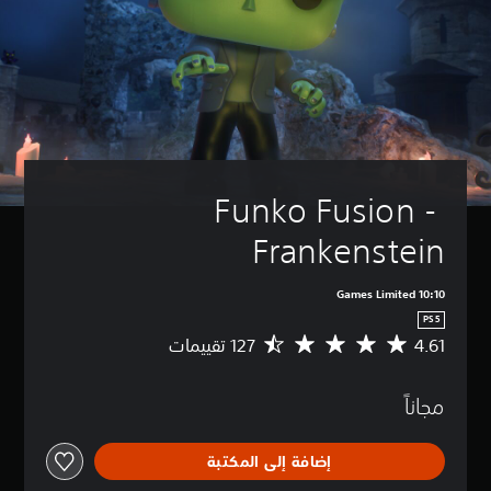
Funko Fusion - 
Frankenstein
10:10 Games Limited
PS5
4.61
م
ت
و
مجاناً
س
ط
ا
إضافة إلى المكتبة
ل
ت