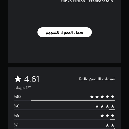
Funko Fusion - Frankenstein
ل
ي
1
2
7
م
سجل الدخول للتقييم
ن
ا
ل
ت
ق
ي
ي
م
م
4.61
ا
تقييمات اللاعبين عالميًا
ت
ت
و
س
ط