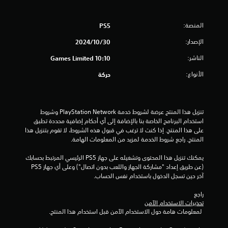
ج
و
المنصة:
PS5
م
الإصدار:
30‏/10‏/2024
م
الناشر:
10:10 Games Limited
ن
الأنواع:
حركة
5
ن
تنزيل هذا المنتج عرضة لشروط خدمة PlayStation Network وشروط 
استخدام البرنامج الخاصة بنا بالإضافة إلى أي أحكام إضافية محددة تطبق 
ج
على هذا المنتج. إذا كنت لا ترغب في قبول هذه الشروط، لا تقوم بتنزيل هذا 
المنتج. راجع شروط الخدمة لمزيد من المعلومات الهامة.
و
يمكنك تنزيل هذا المحتوى وتشغيله على جهاز PS5 الرئيسي المرتبط بحسابك 
(عن طريق إعداد "مشاركة الجهاز واللعب بدون اتصال") وعلى أي جهاز PS5 
م
آخر حين تسجل الدخول باستخدام نفس الحساب.
م
راجع 
تحذيرات الاستخدام الآمن
ن
 لمعلومات هامة حول الاستخدام الآمن قبل استخدام هذا المنتج.