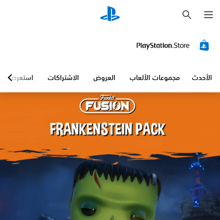
ب
ح
ث
الأحدث
مجموعات الألعاب
العروض
الاشتراكات
استعرض