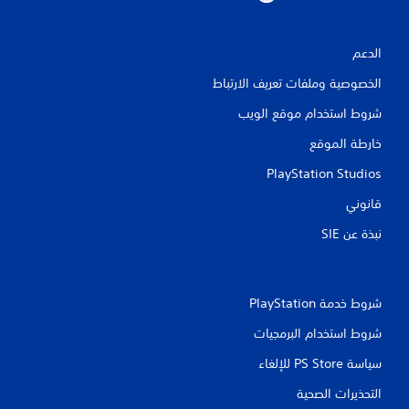
ت
الدعم
ق
الخصوصية وملفات تعريف الارتباط
ي
شروط استخدام موقع الويب
ي
خارطة الموقع
م
PlayStation Studios
ا
قانوني
ت
نبذة عن SIE‏
شروط خدمة PlayStation‏
شروط استخدام البرمجيات
سياسة PS Store للإلغاء
التحذيرات الصحية