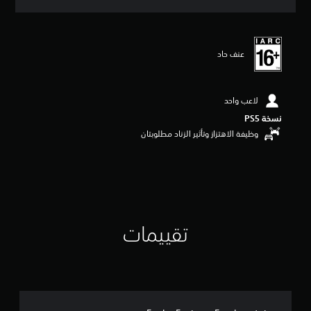
ق
ي
ي
م
عنف حاد
4
.
6
1
لاعب واحد
ن
نسخة PS5‏
ج
و
وظيفة الاهتزاز وتأثير الزناد مطلوبتان
م
م
ن
5
ن
ج
و
تقييمات
م
م
ن
إ
ج
م
ا