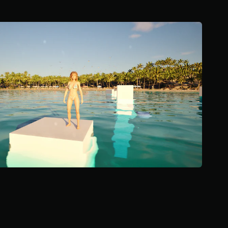
غ
0
ي
7
ر
ن
ا
ج
ل
و
م
م
ت
م
ص
ن
ل
5
ف
ن
ق
ج
ط
و
)
م
.
م
ن
إ
ج
م
ا
ل
ي
4
1