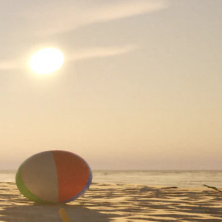
ك
ن
ك
إ
ي
ق
ا
ف
ا
ل
ل
ع
ب
ة
م
ؤ
ق
تً
ا
ف
ي
أ
ي
و