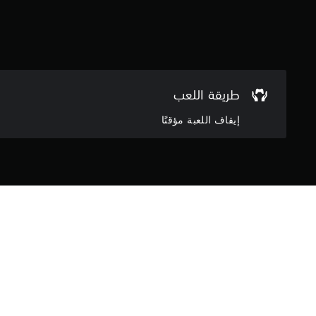
طريقة اللعب
إيقاف اللعبة مؤقتًا
مع
تغلب على 20 مستوى من الصعوبة وافتح جميع ملابس السباحة في هذه اللعبة الكلاسيكية ذات الطابع الصيفي