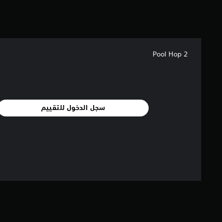
م
ن
ا
ل
ت
ق
Pool Hop 2
ي
ي
م
ا
ت
سجل الدخول للتقييم