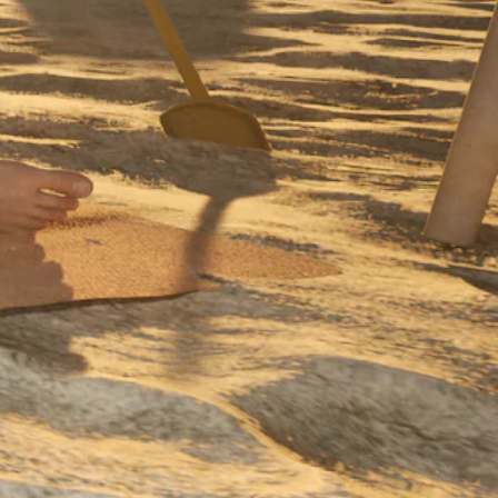
ق
ت
ف
ي
أ
ث
ن
ا
ء
ط
ر
ي
ق
ة
ا
ل
ل
ع
ب
أ
و
ا
ل