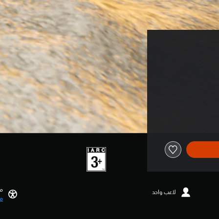
مي
لاعب واحد
مي