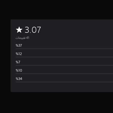
م
3.07
ت
و
س
ط
ا
ل
ت