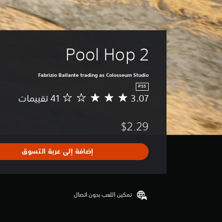
ف
ي
د
ي
و
ه
Pool Hop 2
ا
ت
Fabrizio Ballante trading as Colosseum Studio
ا
ل
PS5
س
3.07
م
ي
ت
ن
و
م
$2.29
س
ا
ط
ئ
ا
إضافة إلى عربة التسوق
ي
ل
ة
ت
(
ق
ا
ي
ل
ي
تمكين اللعب بدون اتصال
ل
م
ع
3
ب
.