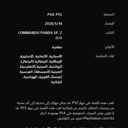
ج
و
المنصة:
PS4, PS5
م
الإصدار:
14‏/5‏/2026
الناشر:
م
COMMANDO PANDA SP. Z
O.O.
ن
الأنواع:
مغامرة
إ
لغات الشاشة:
الأسبانية, الألمانية, الإنجليزية,
الإيطالية, البرتغالية (البرتغال),
ج
البولندية, الصينية (التقليدية),
الصينية (المبسطة), الفرنسية
م
(فرنسا), الكورية, الهولندية,
اليابانية
ا
ل
للعب هذه اللعبة على جهاز PS5، قد يحتاج جهازك إلى تحديثه إلى آخر نسخة 
ي
من برمجيات النظام. بالرغم من إمكانية لعب هذه اللعبة على جهاز PS5، قد 
لا تكون بعض الميزات المتوفرة على PS4 موجودة. انظر 
1
‎PlayStation.com/bc لمزيد من التفاصيل.