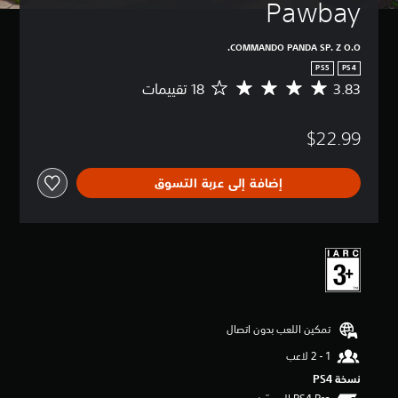
Pawbay
COMMANDO PANDA SP. Z O.O.
PS5
PS4
3.83
م
ت
و
$22.99
س
ط
ا
إضافة إلى عربة التسوق
ل
ت
ق
ي
ي
م
3
.
8
تمكين اللعب بدون اتصال
3
ن
ج
و
نسخة PS4‏
م