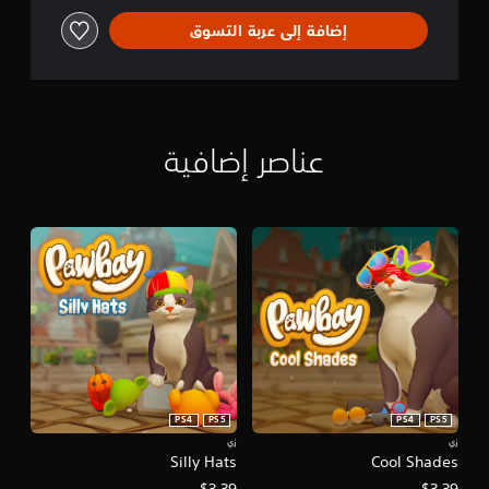
إضافة إلى عربة التسوق
عناصر إضافية
PS4
PS5
PS4
PS5
زي
زي
Silly Hats
Cool Shades