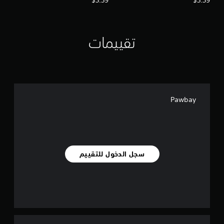
$3.39
$3.39
تقييمات
Pawbay
سجل الدخول للتقييم