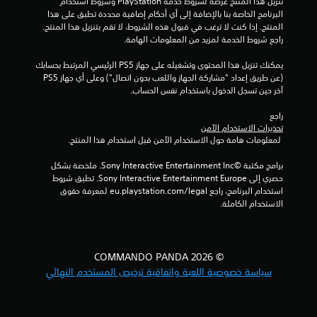
8
تنزيل هذا المنتج عرضة لشروط خدمة‫ PlayStation وشروط استخدام 
البرنامج الخاصة بنا بالإضافة إلى أي أحكام إضافية محددة تطبق على هذا 
م
المنتج. إذا كنت لا ترغب في قبول هذه الشروط، لا تقم بتنزيل هذا المنتج. 
راجع شروط الخدمة لمزيد من المعلومات الهامة.
ن
يمكنك تنزيل هذا المحتوى وتشغيله على جهاز PS5 الرئيسي المرتبط بحسابك 
(عن طريق إعداد "مشاركة الجهاز واللعب بدون اتصال") وعلى أي جهاز PS5 
ا
آخر حين تسجل الدخول باستخدام نفس الحساب.
ل
راجع 
تحذيرات الاستخدام الآمن
ت
 لمعلومات هامة حول الاستخدام الآمن قبل استخدام هذا المنتج.
ق
برامج مكتبة ©Sony Interactive Entertainment Inc. ملخصة بشكل 
حصري إلى Sony Interactive Entertainment Europe. تطبق شروط 
ي
استخدام البرنامج، راجع eu.playstation.com/legal لمعرفة حقوق 
الاستخدام الكاملة.
ي
م
© 2026 COMMANDO PANDA
ا
سياسة خصوصية اللعبة واتفاقية ترخيص المستخدم النهائي
ت