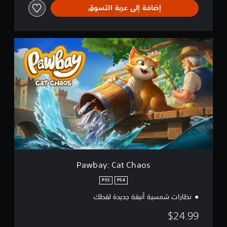
إضافة إلى عربة التسوق
P
a
w
b
a
y
:
C
a
t
C
h
a
o
Pawbay: Cat Chaos
s
PS5
PS4
نظارات شمسية أنيقة جديدة لقطك
$24.99