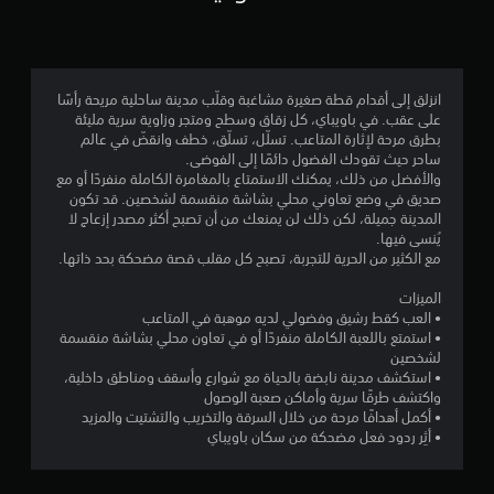
3
.
8
انزلق إلى أقدام قطة صغيرة مشاغبة وقلّب مدينة ساحلية مريحة رأسًا
على عقب. في باويباي، كل زقاق وسطح ومتجر وزاوية سرية مليئة
3
بطرق مرحة لإثارة المتاعب. تسلّل، تسلّق، خطف وانقضّ في عالم
ساحر حيث تقودك الفضول دائمًا إلى الفوضى.
ن
والأفضل من ذلك، يمكنك الاستمتاع بالمغامرة الكاملة منفردًا أو مع
صديق في وضع تعاوني محلي بشاشة منقسمة لشخصين. قد تكون
ج
المدينة جميلة، لكن ذلك لن يمنعك من أن تصبح أكثر مصدر إزعاج لا
يُنسى فيها.
و
مع الكثير من الحرية للتجربة، تصبح كل مقلب قصة مضحكة بحد ذاتها.
م
الميزات
• العب كقط رشيق وفضولي لديه موهبة في المتاعب
م
• استمتع باللعبة الكاملة منفردًا أو في تعاون محلي بشاشة منقسمة
لشخصين
ن
• استكشف مدينة نابضة بالحياة مع شوارع وأسقف ومناطق داخلية،
واكتشف طرقًا سرية وأماكن صعبة الوصول
5
• أكمل أهدافًا مرحة من خلال السرقة والتخريب والتشتيت والمزيد
• أثِر ردود فعل مضحكة من سكان باويباي
ن