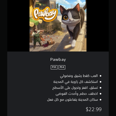
a
م
w
ا
b
ت
a
y
Pawbay
PS5
PS4
العب كقط رشيق وفضولي
استكشف كل زاوية في المدينة
تسلق، اقفز وتجول على الأسطح
اخطف، حطم وأحدث الفوضى
سكان المدينة يتفاعلون مع كل فعل
$22.99