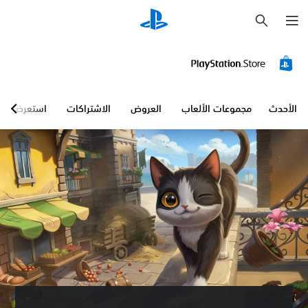
ب
ح
ث
الأحدث
مجموعات الألعاب
العروض
الاشتراكات
استعرض