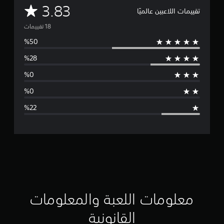
م
3.83
تقييمات اللاعبين عالميًا
ت
و
س
ط
ا
ل
ت
ق
ي
ي
معلومات اللعبة والمعلومات
م
القانونية