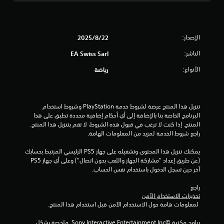
ل
ن
ا
م
ك
م
ع
ا
ع
ا
ل
ن
الإصدار:
22‏/8‏/2025
ل
و
ا
ل
ص
ص
الناشر:
EA Swiss Sarl
ا
و
ر
ع
ل
ا
الأنواع:
رياضة
ب
إ
ل
ي
ل
ت
ن
ى
ح
ا
ب
ك
تنزيل هذا المنتج عرضة لشروط خدمة‫ PlayStation وشروط استخدام 
ل
ي
م
البرنامج الخاصة بنا بالإضافة إلى أي أحكام إضافية محددة تطبق على هذا 
آ
ئ
ف
المنتج. إذا كنت لا ترغب في قبول هذه الشروط، لا تقم بتنزيل هذا المنتج. 
خ
ة
ي
راجع شروط الخدمة لمزيد من المعلومات الهامة.
ر
ل
ا
ي
ا
ل
يمكنك تنزيل هذا المحتوى وتشغيله على جهاز PS5 الرئيسي المرتبط بحسابك 
ن
ع
ح
(عن طريق إعداد "مشاركة الجهاز واللعب بدون اتصال") وعلى أي جهاز PS5 
ب
و
ر
آخر حين تسجل الدخول باستخدام نفس الحساب.
س
ا
ك
ه
ق
ة
راجع 
و
ب
.
تحذيرات الاستخدام الآمن
ل
ل
 لمعلومات هامة حول الاستخدام الآمن قبل استخدام هذا المنتج.
ة
ه
ي
أ
ا
برامج مكتبة ©Sony Interactive Entertainment Inc. ملخصة بشكل 