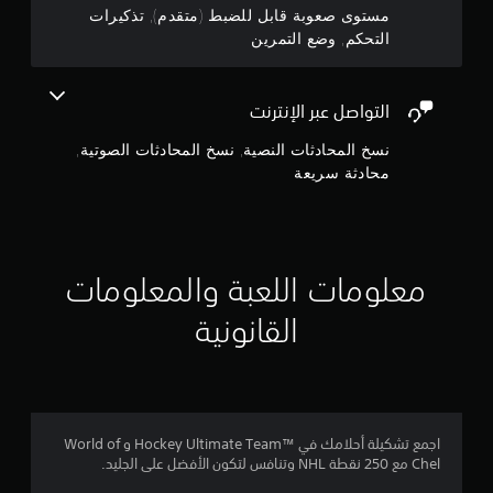
أ
ة
ب
مستوى صعوبة قابل للضبط (متقدم), تذكيرات
و
ف
ا
التحكم, وضع التمرين
أ
ي
ل
ي
أ
ل
ق
ي
ع
و
و
ب
التواصل عبر الإنترنت
ن
ق
ة
ا
ت
نسخ المحادثات النصية, نسخ المحادثات الصوتية,
ب
ت
.
د
محادثة سريعة
م
و
ح
ن
و
د
ا
ض
د
ل
ع
ة
ح
معلومات اللعبة والمعلومات
م
ا
ا
س
ل
ج
ب
القانونية
ت
ة
قً
إ
م
ا
ل
ر
ل
ى
ي
ل
ا
ن
ت
س
و
ي
اجمع تشكيلة أحلامك في ™Hockey Ultimate Team‏ و World of
ت
ا
م
Chel مع 250 نقطة NHL وتنافس لتكون الأفضل على الجليد.
خ
ص
ك
د