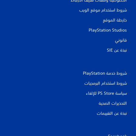
الخصوصية وملفات تعريف الارتباط
م
ل
ا
ل
شروط استخدام موقع الويب
ل
ع
ل
ب
خارطة الموقع
م
.
PlayStation Studios
س
ي
قانوني
ة
نبذة عن SIE‏
ي
م
ك
ن
ك
شروط خدمة PlayStation‏
ل
ع
شروط استخدام البرمجيات
ب
سياسة PS Store للإلغاء
ا
ل
التحذيرات الصحية
ل
ع
نبذة عن التقييمات
ب
ة
ب
د