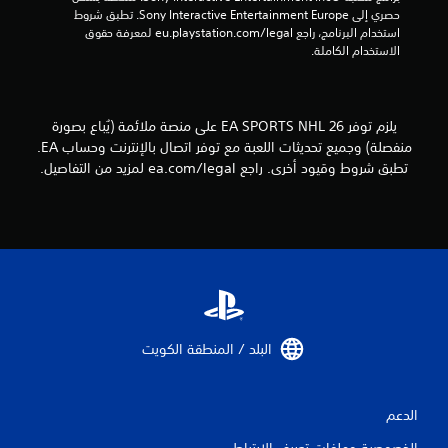
ك
م
ط
حصري إلى Sony Interactive Entertainment Europe. تطبق شروط 
ب
و
ك
استخدام البرنامج، راجع eu.playstation.com/legal لمعرفة حقوق 
ر
ا
ن
الاستخدام الكاملة.
.
ل
ل
ا
ع
ل
ب
ل
يلزم توفر EA SPORTS NHL 26 على منصة ملائمة (يُباع بصورة
ه
ع
منفصلة) وجميع تحديثات اللعبة مع توفر اتصال بالإنترنت وحساب EA.
ا
ب
تطبق شروط وقيود أخرى. راجع ea.com/legal لمزيد من التفاصيل.
ب
ة
د
ل
ل
و
ت
ن
د
ع
ر
ن
ب
ا
ع
ص
ل
ر
ى
ا
البلد / المنطقة الكويت‏
ك
ل
ي
ف
ت
ي
ح
الدعم
ة
ك
ا